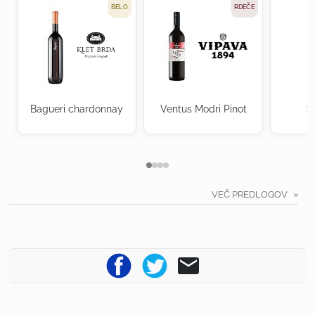
BELO
RDEČE
Bagueri chardonnay
Ventus Modri Pinot
S
VEČ PREDLOGOV