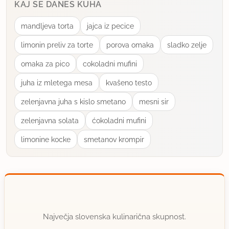
KAJ SE DANES KUHA
član od 2007
288 sporočil
mandljeva torta
jajca iz pecice
1.7.2008 ob 21:55
limonin preliv za torte
porova omaka
sladko zelje
Ja res je...sem imela v glavi bakalar ko sem pisala
omaka za pico
cokoladni mufini
tale recept! Najbrz se to zgodi kdaj pa kdaj vsem
juha iz mletega mesa
kvašeno testo
dvo in vec jezicnim! Se opravicujem! Upam da vam
bo recept usec! Meni je pac vsec ker je
zelenjavna juha s kislo smetano
mesni sir
drugacen...tako da ni vedno enako na mizi!Tale link
zelenjavna solata
ćokoladni mufini
je pa tudi prav zanimiv ...me malo spominja na moj
limonine kocke
smetanov krompir
drugi recept bakalar na brudet. Amapk ima se
cebulo in se je s polento...mnajm! Moram sprobat!!
Gringa
uporabno
Največja slovenska kulinarična skupnost.