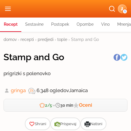
G
Recept
Sestavine
Postopek
Opombe
Vino
Mnenja
domov
›
recepti
›
predjedi
›
tople
›
Stamp and Go
Stamp and Go
prigrizki s polenovko
gringa
6.348 ogledov
Jamaica
Oceni
30 min
2/5
Zahtevnost
Shrani
Prispevaj
Natisni