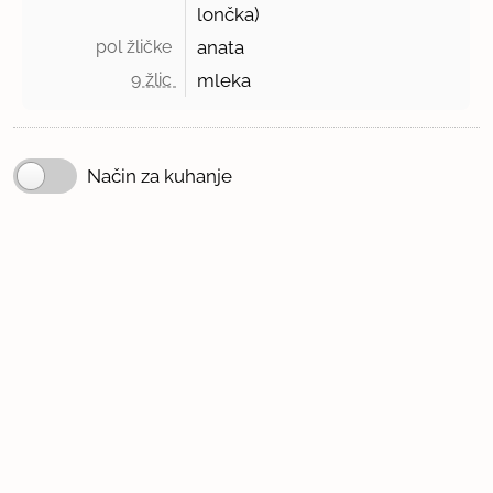
lončka)
pol žličke 
anata
9 žlic 
mleka
Način za kuhanje