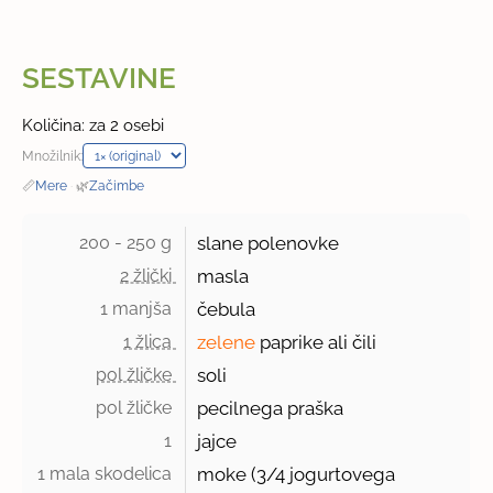
SESTAVINE
Količina: za 2 osebi
Množilnik:
📏
Mere
·
🌿
Začimbe
200 - 250 g 
slane polenovke
2 žlički 
masla
1 manjša 
čebula
1 žlica 
zelene
paprike ali čili
pol žličke 
soli
pol žličke 
pecilnega praška
1 
jajce
1 mala skodelica 
moke (3/4 jogurtovega