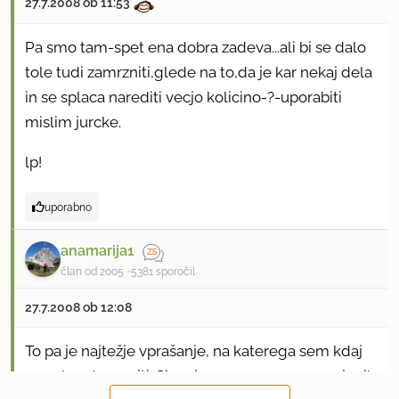
27.7.2008 ob 11:53
Pa smo tam-spet ena dobra zadeva...ali bi se dalo
tole tudi zamrzniti,glede na to,da je kar nekaj dela
in se splaca narediti vecjo kolicino-?-uporabiti
mislim jurcke.
lp!
uporabno
anamarija1
član od 2005
5381 sporočil
27.7.2008 ob 12:08
To pa je najtežje vprašanje, na katerega sem kdaj
morala odgovoriti. Sicer jaz ne maram zamrznjenih