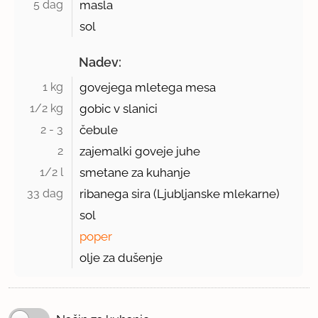
5 dag 
masla
sol
Nadev:
1 kg 
govejega mletega mesa
1/2 kg 
gobic v slanici
2 - 3 
čebule
2 
zajemalki goveje juhe
1/2 l 
smetane za kuhanje
33 dag 
ribanega sira (Ljubljanske mlekarne)
sol
poper
olje za dušenje