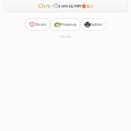
5
1 ura 15 min
1/5
(4)
Zahtevnost
Shrani
Prispevaj
Natisni
OGLAS