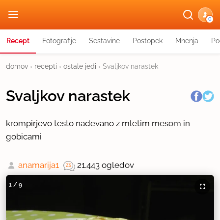
G
Recept
Fotografije
Sestavine
Postopek
Mnenja
Po
domov
›
recepti
›
ostale jedi
›
Svaljkov narastek
Svaljkov narastek
krompirjevo testo nadevano z mletim mesom in
gobicami
anamarija1
21.443 ogledov
1
/
9