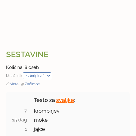
SESTAVINE
Količina: 8 oseb
Množilnik:
📏
Mere
·
🌿
Začimbe
Testo za
svaljke
:
7 
krompirjev
15 dag 
moke
1 
jajce