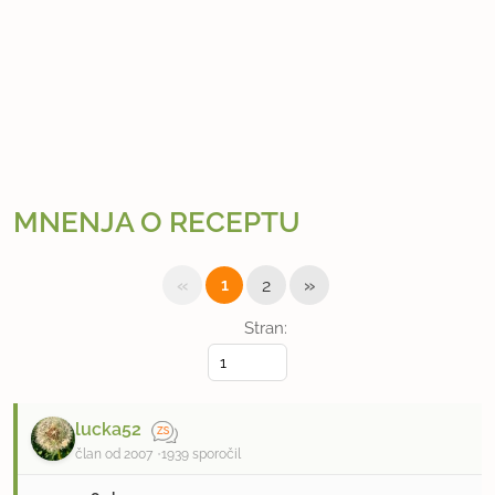
MNENJA O RECEPTU
«
»
1
2
Stran:
lucka52
član od 2007
1939 sporočil