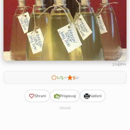
3.14jana
5
1/5
(2)
Zahtevnost
Shrani
Prispevaj
Natisni
OGLAS