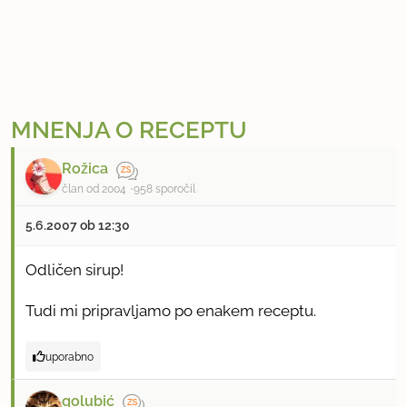
MNENJA O RECEPTU
Rožica
član od 2004
958 sporočil
5.6.2007 ob 12:30
Odličen sirup!
Tudi mi pripravljamo po enakem receptu.
uporabno
golubić