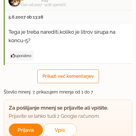
član od 2007
1276 sporočil
5.6.2007 ob 13:28
Tega je treba narediti,koliko je litrov sirupa na
koncu-5?
uporabno
3.14jana
Prikaži več komentarjev
član od 2007
43 sporočil
1.6.2010 ob 20:23
Število mnenj: 7, prikazujem mnenja od 1 do 7
Mmm, sirup je bil včeraj narejen, in to kar v trikratni
Za pošiljanje mnenj se prijavite ali vpišite.
količini. Bi bilo še več, če mi ne bi zmanjkalo
Prijavite se lahko tudi z Google računom.
posode:) Za moj okus ravno pravšnje razmerje
Prijava
Vpis
vsega.