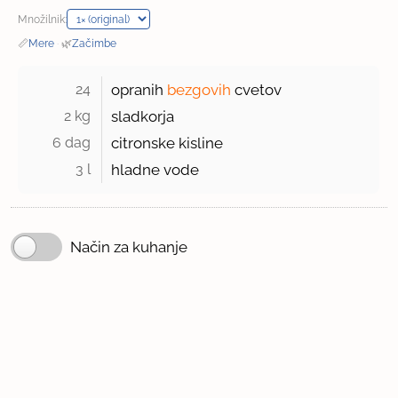
Množilnik:
📏
Mere
·
🌿
Začimbe
24 
opranih
bezgovih
cvetov
2 kg 
sladkorja
6 dag 
citronske kisline
3 l 
hladne vode
Način za kuhanje