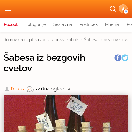
G
Recept
Fotografije
Sestavine
Postopek
Mnenja
Po
domov
›
recepti
›
napitki
›
brezalkoholni
›
Šabesa iz bezgovih cvet
Šabesa iz bezgovih
cvetov
fripos
32.604 ogledov