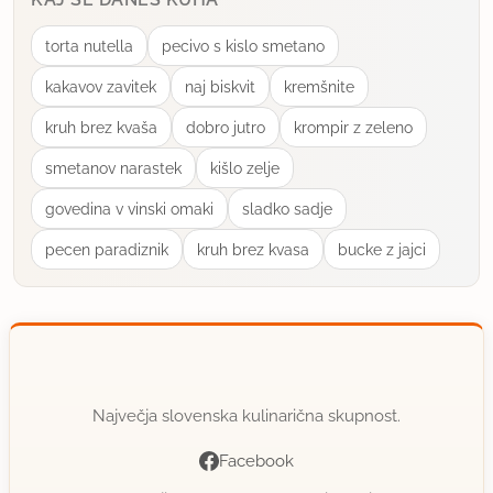
uporabno
torta nutella
pecivo s kislo smetano
rimljanka
kakavov zavitek
naj biskvit
kremšnite
član od 2005
17907 sporočil
kruh brez kvaša
dobro jutro
krompir z zeleno
3.6.2012 ob 15:03
smetanov narastek
kišlo zelje
Steklarna Hrastniuk, Stenko Trzin, bistveno dražje
govedina v vinski omaki
sladko sadje
pa tudi v kaki trgovini, recimo kmetijski.
pecen paradiznik
kruh brez kvasa
bucke z jajci
uporabno
Največja slovenska kulinarična skupnost.
Facebook