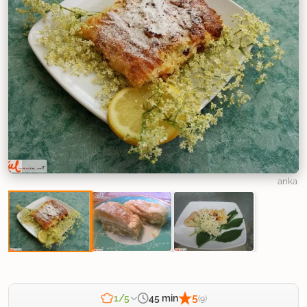
anka
5
45 min
1/5
(9)