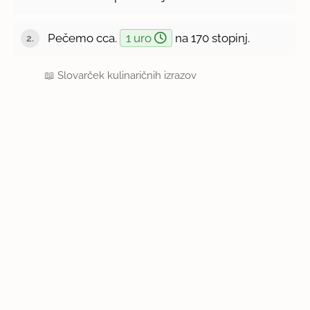
Pečemo cca.
1 uro
na 170 stopinj.
📖
Slovarček kulinaričnih izrazov