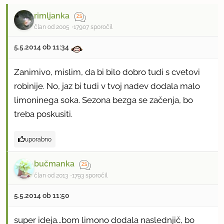
rimljanka
član od 2005
17907 sporočil
5.5.2014 ob 11:34
Zanimivo, mislim, da bi bilo dobro tudi s cvetovi
robinije. No, jaz bi tudi v tvoj nadev dodala malo
limoninega soka. Sezona bezga se začenja, bo
treba poskusiti.
uporabno
bučmanka
član od 2013
1793 sporočil
5.5.2014 ob 11:50
super ideja...bom limono dodala naslednjič, bo