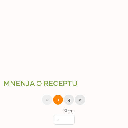
MNENJA O RECEPTU
«
»
1
4
Stran: