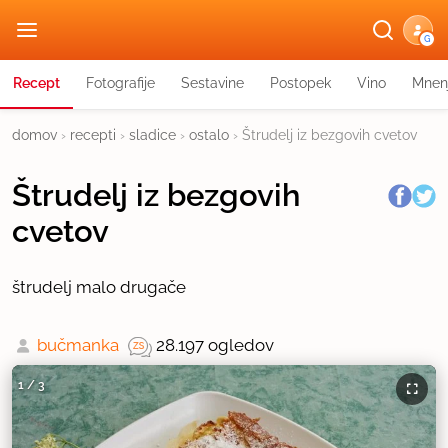
G
Recept
Fotografije
Sestavine
Postopek
Vino
Mnen
domov
›
recepti
›
sladice
›
ostalo
›
Štrudelj iz bezgovih cvetov
Štrudelj iz bezgovih
cvetov
štrudelj malo drugače
bučmanka
28.197 ogledov
1
/
3