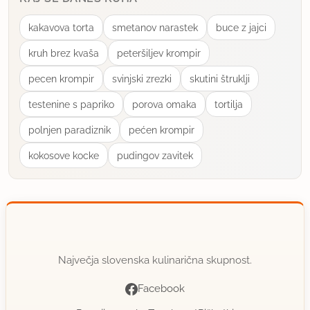
uporabno
kakavova torta
smetanov narastek
buce z jajci
Silvija_02
kruh brez kvaša
peteršiljev krompir
član od 2013
116 sporočil
pecen krompir
svinjski zrezki
skutini štruklji
7.5.2014 ob 19:51
testenine s papriko
porova omaka
tortilja
Pravkar smo pojedli še toplega. Zelo rada imam
polnjen paradiznik
pećen krompir
bezeg in okus štrudla je fenomenalen. Peko bom
kokosove kocke
pudingov zavitek
zagotovo kmalu spet ponovila.
uporabno
Silvija_02
član od 2013
116 sporočil
Največja slovenska kulinarična skupnost.
7.5.2014 ob 19:52
Facebook