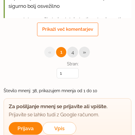
sigurno bolj osvežilno
na podoben način baje delajo tudi nadev iz melise
ali limonske trave...
Prikaži več komentarjev
za nadev iz robinje (pri nas ji pravimo akacija) sem
tudi že slišala, le da naj bi se cvetove prej
«
»
1
4
popražilo?!?
Stran:
uporabno
Število mnenj: 38, prikazujem mnenja od 1 do 10
Silvija_02
član od 2013
116 sporočil
Za pošiljanje mnenj se prijavite ali vpišite.
5.5.2014 ob 14:50
Prijavite se lahko tudi z Google računom.
Tole bo pa res potrebno poskusiti. Me prav zanima,
Prijava
Vpis