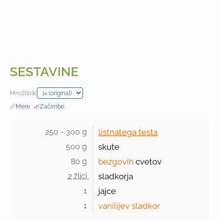
SESTAVINE
Množilnik:
📏
Mere
·
🌿
Začimbe
250 - 300 g 
listnatega testa
500 g 
skute
80 g 
bezgovih
cvetov
2 žlici 
sladkorja
1 
jajce
1 
vanilijev sladkor