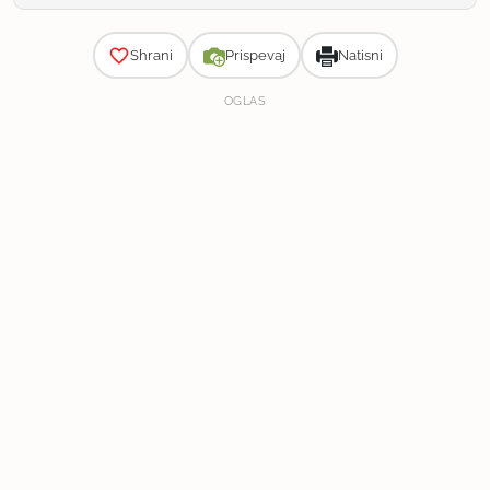
Zahtevnost
Shrani
Prispevaj
Natisni
OGLAS