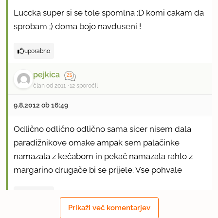
Luccka super si se tole spomlna :D komi cakam da
sprobam ;) doma bojo navduseni !
uporabno
pejkica
član od 2011
12 sporočil
9.8.2012 ob 16:49
Odlično odlično odlično sama sicer nisem dala
paradižnikove omake ampak sem palačinke
namazala z kečabom in pekač namazala rahlo z
margarino drugače bi se prijele. Vse pohvale
uporabno
Prikaži več komentarjev