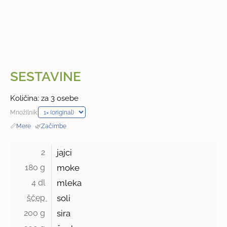
SESTAVINE
Količina: za 3 osebe
Množilnik:
📏
Mere
·
🌿
Začimbe
2 
jajci
180 g 
moke
4 dl 
mleka
ščep 
soli
200 g 
sira