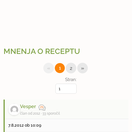
MNENJA O RECEPTU
«
»
1
2
Stran:
Vesper
član od 2012
33 sporočil
7.8.2012 ob 10:09