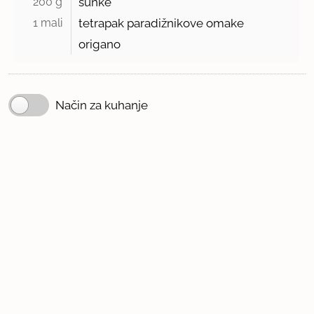
200 g 
šunke
1 mali 
tetrapak paradižnikove omake
origano
Način za kuhanje