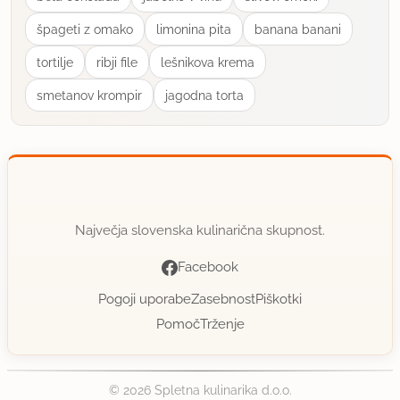
špageti z omako
limonina pita
banana banani
watermelon
član od 2012
18 sporočil
tortilje
ribji file
lešnikova krema
3.2.2013 ob 13:14
smetanov krompir
jagodna torta
Zanimivo.
uporabno
Barolka
Največja slovenska kulinarična skupnost.
član od 2013
76 sporočil
Facebook
13.1.2014 ob 10:07
Pogoji uporabe
Zasebnost
Piškotki
Dobre palačinke :) Hladne so bile morda še
Pomoč
Trženje
nekoliko bolj.
© 2026 Spletna kulinarika d.o.o.
uporabno