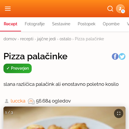
G
Recept
Fotografije
Sestavine
Postopek
Opombe
domov
›
recepti
›
jajčne jedi
›
ostalo
›
Pizza palačinke
Pizza palačinke
Preverjen
slana različica palačink ali enostavno poletno kosilo
luccka
56.684 ogledov
1
/
3