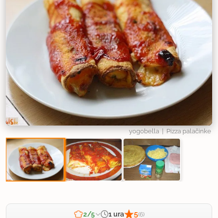
yogobella
| Pizza palačinke
5
1 ura
2/5
(6)