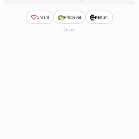
Zahtevnost
Shrani
Prispevaj
Natisni
OGLAS