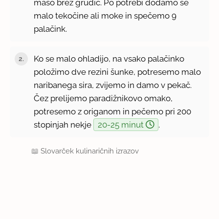
maso brez grudic. Po potrebi dodamo še
malo tekočine ali moke in spečemo 9
palačink.
Ko se malo ohladijo, na vsako palačinko
položimo dve rezini šunke, potresemo malo
naribanega sira, zvijemo in damo v pekač.
Čez prelijemo paradižnikovo omako,
potresemo z origanom in pečemo pri 200
stopinjah nekje
20-25 minut
.
📖
Slovarček kulinaričnih izrazov