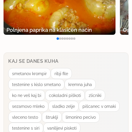
Polnjena paprika na klasičen način
Osv
KAJ SE DANES KUHA
smetanov krompir
ribji file
testenine s kislo smetano
kremna juha
ko ne veš kaj bi
cokoladni piškoti
zlicniki
sezamovo mleko
sladko zelje
pišcanec v omaki
vleceno testo
štruklji
limonino pecivo
testenine s siri
vanilijevi piskoti