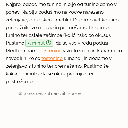
Najprej odcedimo tunino in olje od tunine damo v
ponev. Na olju podušimo na kocke narezano
zelenjavo, da je skoraj mehka. Dodamo veliko žlico
paradižnikove mezge in premešamo. Dodamo
tunino ter ostale začimbe (količinsko po okusu).
Pustimo
5 minut
, da se vse v redu poduši.
Medtem damo
testenine
v vrelo vodo in kuhamo po
navodilih. Ko so
testenine
kuhane, jih dodamo v
zelenjavo s tunino ter premešamo. Pustimo še
kakšno minuto, da se okusi prepojijo ter
postrežemo.
📖
Slovarček kulinaričnih izrazov