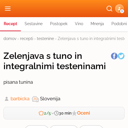
G
Recept
Sestavine
Postopek
Vino
Mnenja
Podobni 
domov
›
recepti
›
testenine
›
Zelenjava s tuno in integralnimi teste
Zelenjava s tuno in
integralnimi testeninami
pisana tunina
barbicka
Slovenija
Oceni
30 min
2/5
Zahtevnost