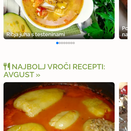
Pol
Ribja juha s testeninami
na
NAJBOLJ VROČI RECEPTI:
AVGUST