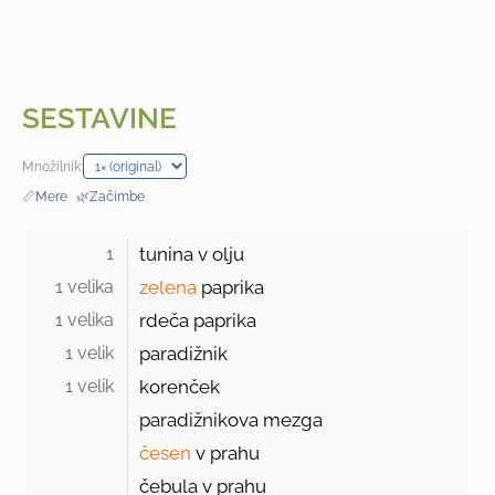
SESTAVINE
Množilnik:
📏
Mere
·
🌿
Začimbe
1 
tunina v olju
1 velika 
zelena
paprika
1 velika 
rdeča paprika
1 velik 
paradižnik
1 velik 
korenček
paradižnikova mezga
česen
v prahu
čebula v prahu