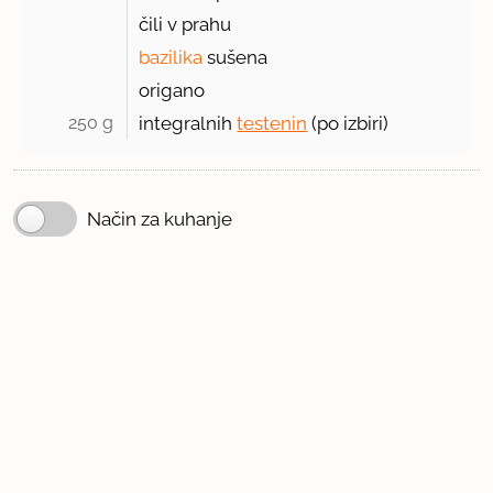
čili v prahu
bazilika
sušena
origano
250 g 
integralnih
testenin
(po izbiri)
Način za kuhanje