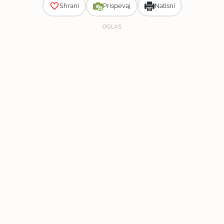
Shrani
Prispevaj
Natisni
OGLAS