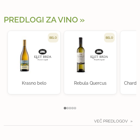
PREDLOGI ZA VINO
BELO
BELO
Krasno belo
Rebula Quercus
Chardon
K
VEČ PREDLOGOV