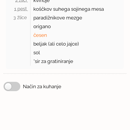
2 žlici 
kvinoje
1 pest 
koščkov suhega sojinega mesa
3 žlice 
paradižnikove mezge
origano
česen
beljak (ali celo jajce)
sol
*sir za gratiniranje
Način za kuhanje