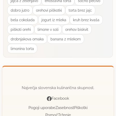
jajca z zelenjavo
enostavna torta
socno pecivo
dobro jutro
orehovi piškotki
torta brez jajc
bela cokolada
jogurt iz mleka
kruh brez kvaša
piškoti orehi
limone v soli
orehov biskvit
drobnjakova omaka
banana z mlekom
limonina torta
Največja slovenska kulinarična skupnost.
Facebook
Pogoji uporabe
Zasebnost
Piškotki
Pomoč
Trženje