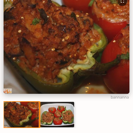
1
/
2
bannanna