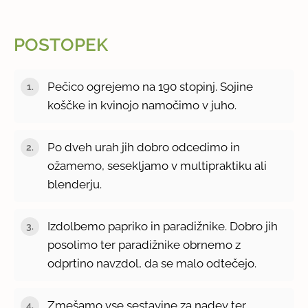
POSTOPEK
Pečico ogrejemo na 190 stopinj. Sojine
koščke in kvinojo namočimo v juho.
Po dveh urah jih dobro odcedimo in
ožamemo, sesekljamo v multipraktiku ali
blenderju.
Izdolbemo papriko in paradižnike. Dobro jih
posolimo ter paradižnike obrnemo z
odprtino navzdol, da se malo odtečejo.
Zmešamo vse sestavine za nadev ter