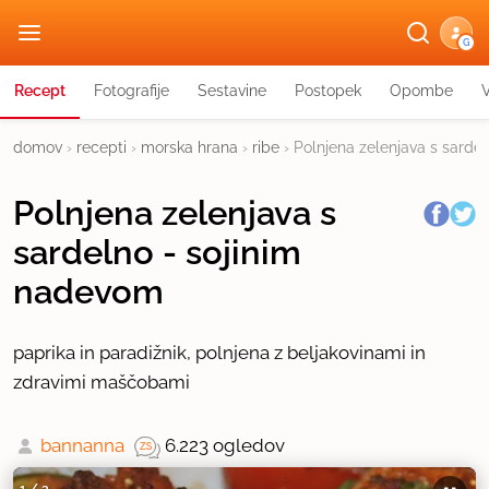
G
Recept
Fotografije
Sestavine
Postopek
Opombe
domov
›
recepti
›
morska hrana
›
ribe
›
Polnjena zelenjava s sarde
Polnjena zelenjava s
sardelno - sojinim
nadevom
paprika in paradižnik, polnjena z beljakovinami in
zdravimi maščobami
bannanna
6.223 ogledov