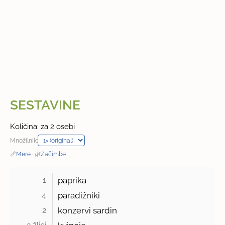
SESTAVINE
Količina: za 2 osebi
Množilnik:
📏
Mere
·
🌿
Začimbe
1 
paprika
4 
paradižniki
2 
konzervi sardin