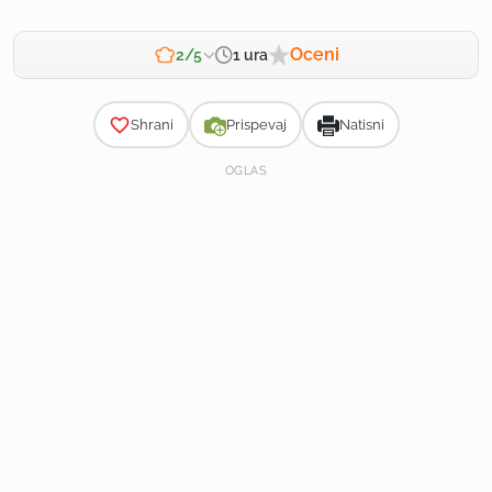
Oceni
1 ura
2/5
Zahtevnost
Shrani
Prispevaj
Natisni
OGLAS