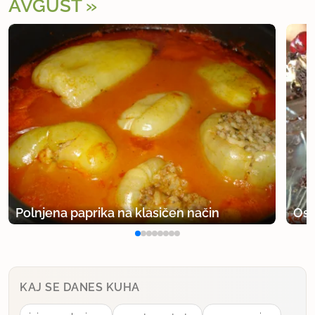
AVGUST
Polnjena paprika na klasičen način
Osv
KAJ SE DANES KUHA