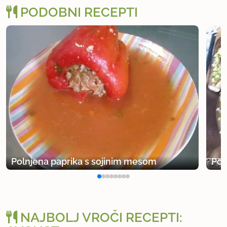
PODOBNI RECEPTI
Polnjena paprika s sojinim mesom
Pol
NAJBOLJ VROČI RECEPTI: