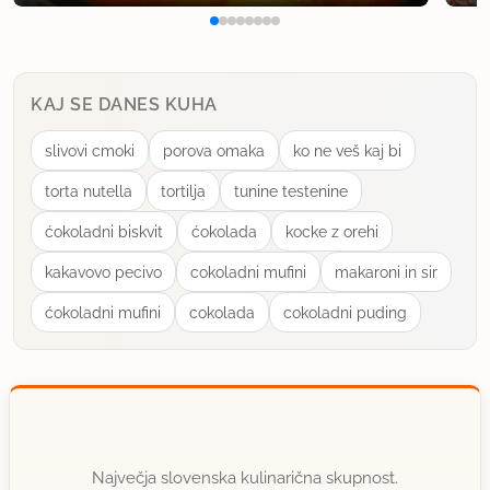
KAJ SE DANES KUHA
slivovi cmoki
porova omaka
ko ne veš kaj bi
torta nutella
tortilja
tunine testenine
ćokoladni biskvit
ćokolada
kocke z orehi
kakavovo pecivo
cokoladni mufini
makaroni in sir
ćokoladni mufini
cokolada
cokoladni puding
Največja slovenska kulinarična skupnost.