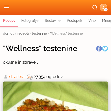
G
Recept
Fotografije
Sestavine
Postopek
Vino
Mnen
domov
›
recepti
›
testenine
›
"Wellness" testenine
"Wellness" testenine
okusne in zdrave...
strastna
27.354 ogledov