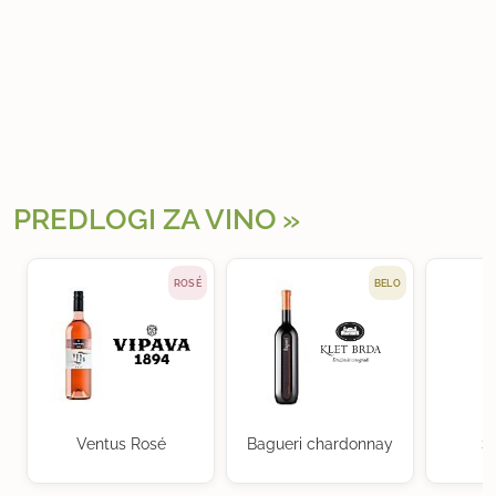
PREDLOGI ZA VINO
ROSÉ
BELO
Ventus Rosé
Bagueri chardonnay
S