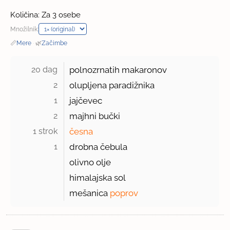
Količina: Za 3 osebe
Množilnik:
📏
Mere
·
🌿
Začimbe
20 dag 
polnozrnatih makaronov
2 
olupljena paradižnika
1 
jajčevec
2 
majhni bučki
1 strok 
česna
1 
drobna čebula
olivno olje
himalajska sol
mešanica
poprov