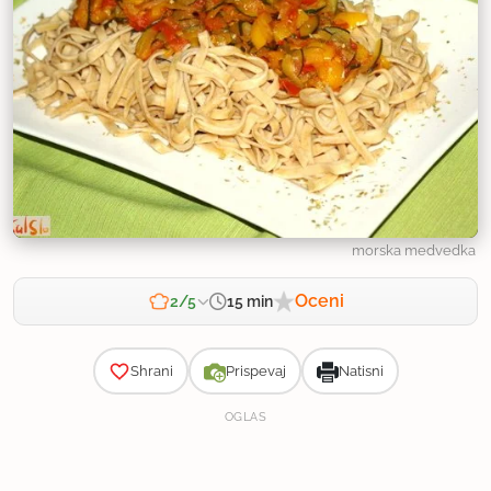
morska medvedka
Oceni
15 min
2/5
Zahtevnost
Shrani
Prispevaj
Natisni
OGLAS