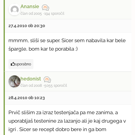
Anansie
član od 2005
194 sporočil
27.4.2010 ob 20:30
mmmm, sliši se super. Sicer sem nabavila kar bele
špargle, bom kar te porabila :)
uporabno
hedonist
član od 2008
5055 sporočil
28.4.2010 ob 10:23
Prvič slišim za izraz testenjača pa me zanima, a
uporabljaš testenine za lazanjo ali je kaj drugega v
igri . Sicer se recept dobro bere in ga bom