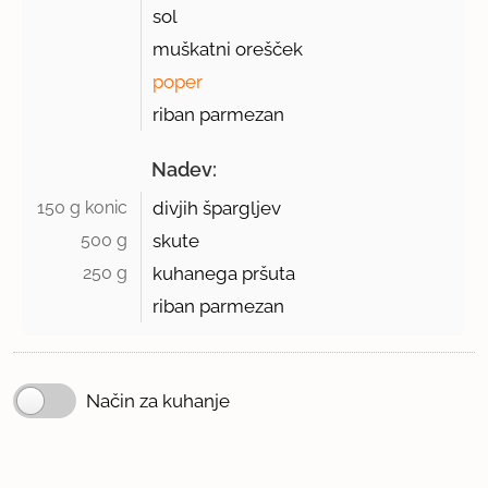
sol
muškatni orešček
poper
riban parmezan
Nadev:
150 g konic 
divjih špargljev
500 g 
skute
250 g 
kuhanega pršuta
riban parmezan
Način za kuhanje