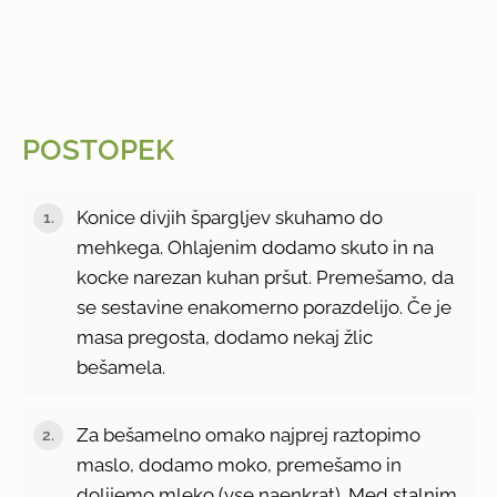
POSTOPEK
Konice divjih špargljev skuhamo do
mehkega. Ohlajenim dodamo skuto in na
kocke narezan kuhan pršut. Premešamo, da
se sestavine enakomerno porazdelijo. Če je
masa pregosta, dodamo nekaj žlic
bešamela.
Za bešamelno omako najprej raztopimo
maslo, dodamo moko, premešamo in
dolijemo mleko (vse naenkrat). Med stalnim