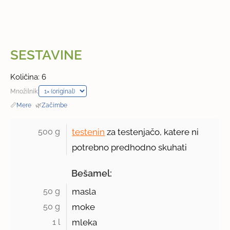
SESTAVINE
Količina: 6
Množilnik:
📏
Mere
·
🌿
Začimbe
500 g 
testenin
za testenjačo, katere ni
potrebno predhodno skuhati
Bešamel:
50 g 
masla
50 g 
moke
1 l 
mleka