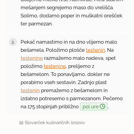
mešanjem segrejemo maso do vrelišča.
Solimo, dodamo poper in muškatni orešček
ter parmezan.
Pekač namastimo in na dno vlijemo malo
bešamela. Položimo plošče
testenin
. Na
testenine
razmažemo malo nadeva, spet
položimo
testenine
, prelijemo z
bešamelom. To ponavljamo, dokler ne
porabimo vseh sestavin. Zadnjo plast
testenin
premažemo z bešamelom in
izdatno potresemo s parmezanom. Pečemo
na 175 stopinjah približno
pol ure
.
📖
Slovarček kulinaričnih izrazov