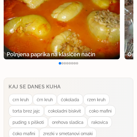
Polnjena paprika na klasičen način
Osv
KAJ SE DANES KUHA
crn kruh
ćrn kruh
ćokolada
rzen kruh
torta brez jajc
cokoladni biskvit
coko mafini
puding s piškoti
orehova sladica
rakovica
ćoko mafini
zrezki v smetanovi omaki