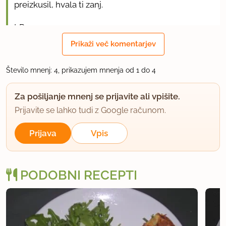
preizkusil, hvala ti zanj.
LP
Prikaži več komentarjev
uporabno
Število mnenj: 4, prikazujem mnenja od 1 do 4
ribica
član od 2002
525 sporočil
Za pošiljanje mnenj se prijavite ali vpišite.
28.4.2010 ob 11:02
Prijavite se lahko tudi z Google računom.
Prijava
Vpis
Testenjaca = lasagne al forno
uporabno
PODOBNI RECEPTI
hedonist
član od 2008
5055 sporočil
28.4.2010 ob 13:13