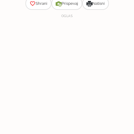
Shrani
Prispevaj
Natisni
OGLAS