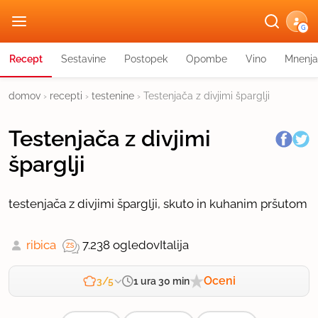
G
Recept
Sestavine
Postopek
Opombe
Vino
Mnenja
domov
›
recepti
›
testenine
›
Testenjača z divjimi šparglji
Testenjača z divjimi
šparglji
testenjača z divjimi šparglji, skuto in kuhanim pršutom
ribica
7.238 ogledov
Italija
Oceni
1 ura 30 min
3/5
Zahtevnost