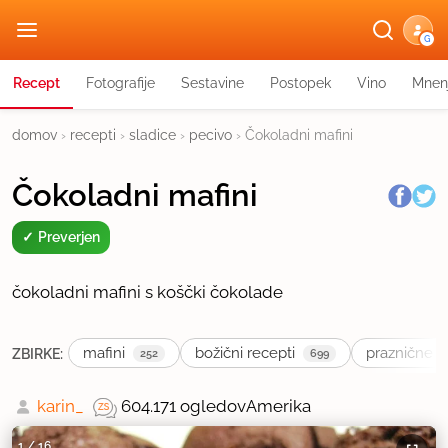
G
Recept
Fotografije
Sestavine
Postopek
Vino
Mnen
domov
›
recepti
›
sladice
›
pecivo
›
Čokoladni mafini
Čokoladni mafini
Preverjen
čokoladni mafini s koščki čokolade
mafini
božični recepti
praznične s
ZBIRKE:
252
699
karin_
604.171 ogledov
Amerika
1
/
16