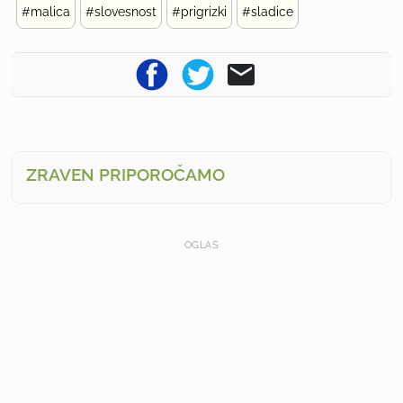
#malica
#slovesnost
#prigrizki
#sladice
ZRAVEN PRIPOROČAMO
OGLAS