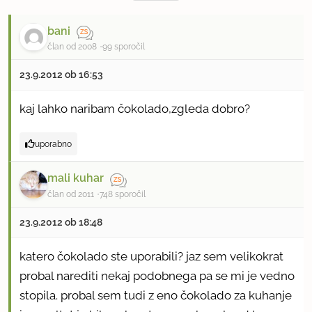
bani
član od 2008
99 sporočil
23.9.2012 ob 16:53
kaj lahko naribam čokolado,zgleda dobro?
uporabno
mali kuhar
član od 2011
748 sporočil
23.9.2012 ob 18:48
katero čokolado ste uporabili? jaz sem velikokrat
probal narediti nekaj podobnega pa se mi je vedno
stopila. probal sem tudi z eno čokolado za kuhanje