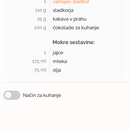
1 
vanilijev sladkor
110 g 
sladkorja
25 g 
kakava v prahu
100 g 
čokolade za kuhanje
Mokre sestavine:
1 
jajce
175 ml 
mleka
75 ml 
olja
Način za kuhanje