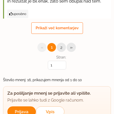
in rezultat je bil enak, zato sem obupal nad tem.
uporabno
blossom
Prikaži več komentarjev
član od 2009
383 sporočil
23.9.2012 ob 20:29
«
»
1
2
Meni se je tudi vedno stopila, pa sem tko rešila
Stran:
problem da sem dala večje koščke :) probaj :)
uporabno
Število mnenj: 16, prikazujem mnenja od 1 do 10
karin_
Za pošiljanje mnenj se prijavite ali vpišite.
član od 2012
1 sporočil
Prijavite se lahko tudi z Google računom.
27.9.2012 ob 15:33
Prijava
Vpis