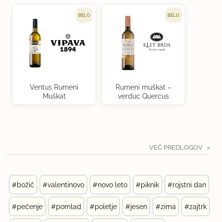
BELO
BELO
Ventus Rumeni
Rumeni muškat –
Muškat
verduc Quercus
VEČ PREDLOGOV
#božič
#valentinovo
#novo leto
#piknik
#rojstni dan
#pečenje
#pomlad
#poletje
#jesen
#zima
#zajtrk