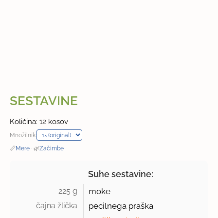
SESTAVINE
Količina: 12 kosov
Množilnik:
📏
Mere
·
🌿
Začimbe
Suhe sestavine:
225 g 
moke
čajna žlička 
pecilnega praška