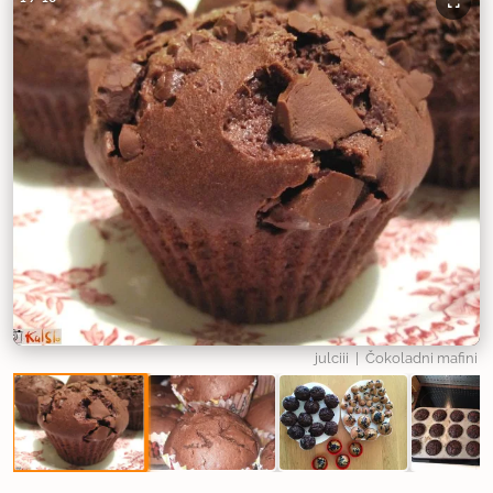
julciii
| Čokoladni mafini