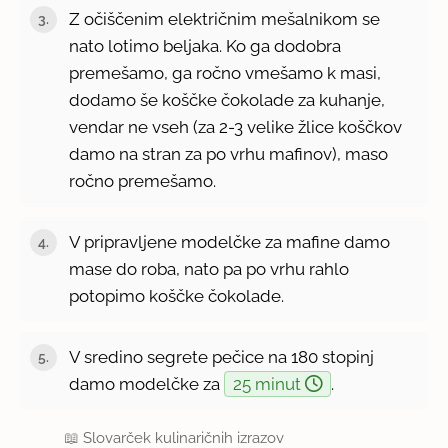
Z očiščenim električnim mešalnikom se
nato lotimo beljaka. Ko ga dodobra
premešamo, ga ročno vmešamo k masi,
dodamo še koščke čokolade za kuhanje,
vendar ne vseh (za 2-3 velike žlice koščkov
damo na stran za po vrhu mafinov), maso
ročno premešamo.
V pripravljene modelčke za mafine damo
mase do roba, nato pa po vrhu rahlo
potopimo koščke čokolade.
V sredino segrete pečice na 180 stopinj
damo modelčke za
25 minut
.
📖
Slovarček kulinaričnih izrazov