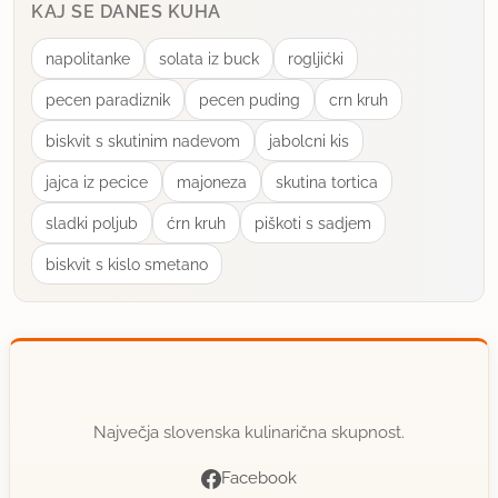
KAJ SE DANES KUHA
RadaJem
napolitanke
solata iz buck
rogljićki
član od 2006
1340 sporočil
pecen paradiznik
pecen puding
crn kruh
1.3.2013 ob 19:00
biskvit s skutinim nadevom
jabolcni kis
Super muffini! Uporabila sem Dr. Oetkerjev kakav,
jajca iz pecice
majoneza
skutina tortica
tako da so prišli zelo temni. Slastni in lepega
sladki poljub
ćrn kruh
piškoti s sadjem
videza, pa preprosti za pripravo, zato jih ocenjujem
biskvit s kislo smetano
s petico.
uporabno
čokoladica4
član od 2012
9 sporočil
Največja slovenska kulinarična skupnost.
1.11.2013 ob 17:51
Facebook