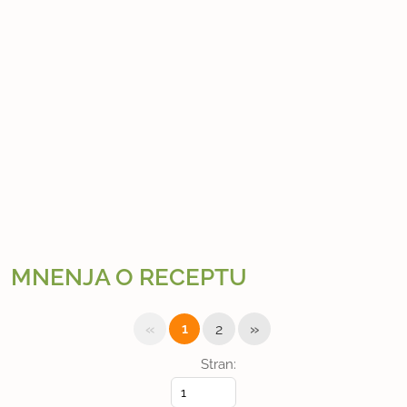
MNENJA O RECEPTU
«
»
1
2
Stran: