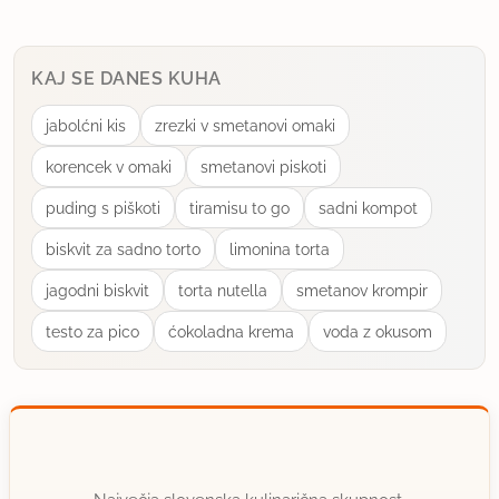
KAJ SE DANES KUHA
jabolćni kis
zrezki v smetanovi omaki
korencek v omaki
smetanovi piskoti
puding s piškoti
tiramisu to go
sadni kompot
biskvit za sadno torto
limonina torta
jagodni biskvit
torta nutella
smetanov krompir
testo za pico
ćokoladna krema
voda z okusom