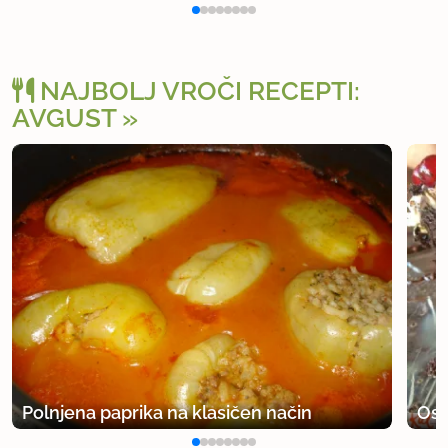
NAJBOLJ VROČI RECEPTI:
AVGUST
Polnjena paprika na klasičen način
Osv