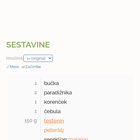
SESTAVINE
Množilnik:
📏
Mere
·
🌿
Začimbe
1 
bučka
2 
paradižnika
1 
korenček
1 
čebula
150 g 
testenin
peteršilj
sesekljan
majaron