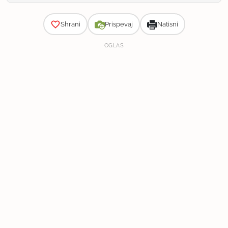
Zahtevnost
Shrani
Prispevaj
Natisni
OGLAS