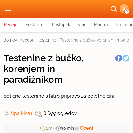
G
Recept
Sestavine
Postopek
Vino
Mnenja
Podobni 
domov
›
recepti
›
testenine
›
Testenine z bučko, korenjem in parad
Testenine z bučko,
korenjem in
paradižnikom
odlične testenine s hitro pripravo za poletne dni
tipalkica1
8.699 ogledov
Oceni
30 min
1/5