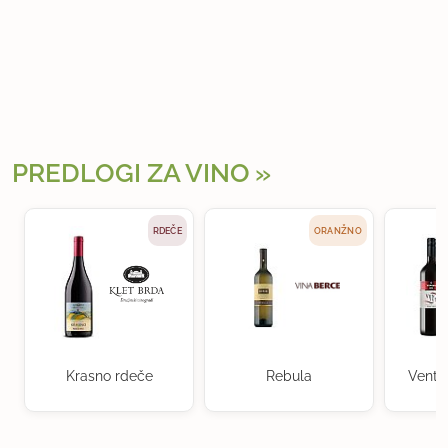
PREDLOGI ZA VINO
RDEČE
ORANŽNO
Krasno rdeče
Rebula
Ventu