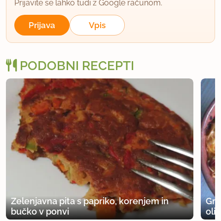
Prijavite se lahko tudi z Google računom.
Prijava
Vpis
PODOBNI RECEPTI
Zelenjavna pita s papriko, korenjem in
Gra
bučko v ponvi
oli