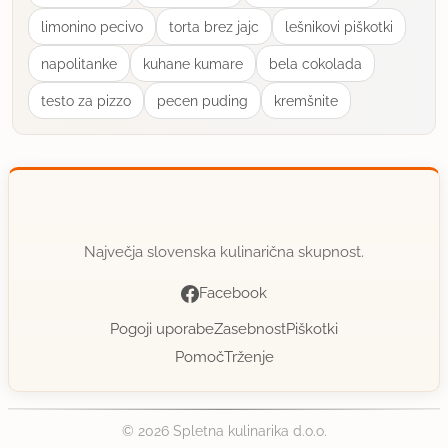
limonino pecivo
torta brez jajc
lešnikovi piškotki
napolitanke
kuhane kumare
bela cokolada
testo za pizzo
pecen puding
kremšnite
Največja slovenska kulinarična skupnost.
Facebook
Pogoji uporabe
Zasebnost
Piškotki
Pomoč
Trženje
© 2026 Spletna kulinarika d.o.o.