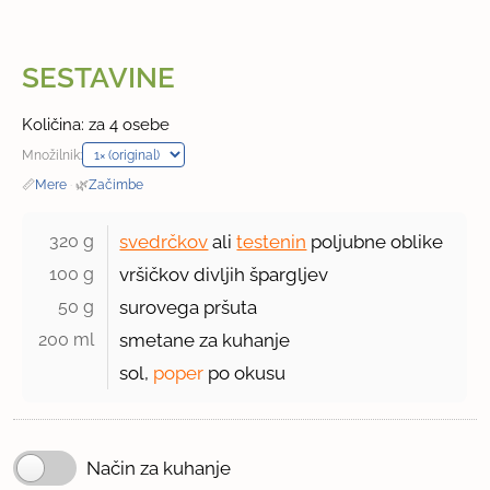
SESTAVINE
Količina: za 4 osebe
Množilnik:
📏
Mere
·
🌿
Začimbe
320 g 
svedrčkov
ali
testenin
poljubne oblike
100 g 
vršičkov divljih špargljev
50 g 
surovega pršuta
200 ml 
smetane za kuhanje
sol,
poper
po okusu
Način za kuhanje