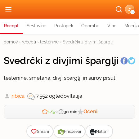
G
Recept
Sestavine
Postopek
Opombe
Vino
Mnenja
domov
›
recepti
›
testenine
›
Svedrčki z divjimi šparglji
Svedrčki z divjimi šparglji
testenine, smetana, divji šparglji in surov pršut
ribica
7.552 ogledov
Italija
Oceni
30 min
1/5
Zahtevnost
Shrani
Prispevaj
Natisni