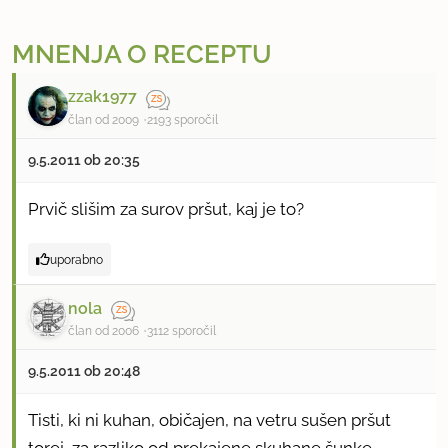
MNENJA O RECEPTU
zzak1977
član od 2009
2193 sporočil
9.5.2011 ob 20:35
Prvič slišim za surov pršut, kaj je to?
uporabno
nola
član od 2006
3112 sporočil
9.5.2011 ob 20:48
Tisti, ki ni kuhan, običajen, na vetru sušen pršut