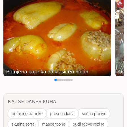
Polnjena paprika na klasičen način
Osv
KAJ SE DANES KUHA
polnjene paprike
prosena kaša
soćno pecivo
skutina torta
mascarpone
pudingove rezine