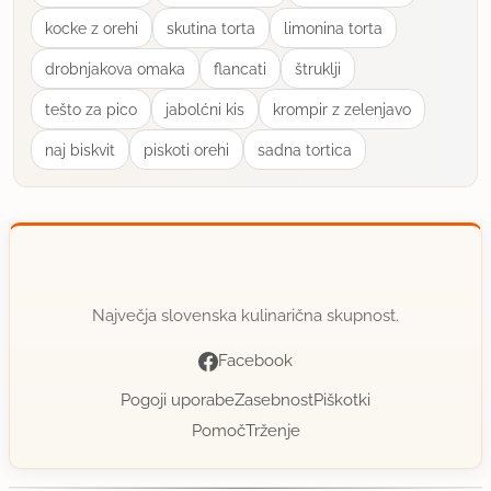
kocke z orehi
skutina torta
limonina torta
drobnjakova omaka
flancati
štruklji
tešto za pico
jabolćni kis
krompir z zelenjavo
naj biskvit
piskoti orehi
sadna tortica
Največja slovenska kulinarična skupnost.
Facebook
Pogoji uporabe
Zasebnost
Piškotki
Pomoč
Trženje