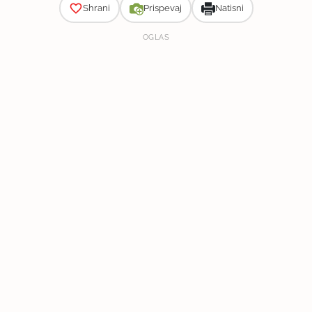
Shrani
Prispevaj
Natisni
OGLAS