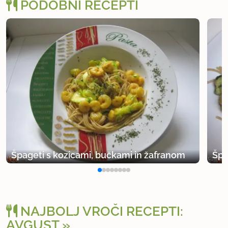
PODOBNI RECEPTI
Špageti s kozicami, bučkami in žafranom
Špa
NAJBOLJ VROČI RECEPTI:
AVGUST