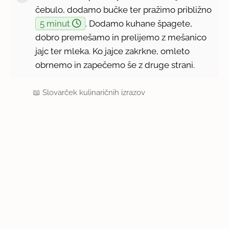
čebulo, dodamo bučke ter pražimo približno
5 minut
. Dodamo kuhane špagete,
dobro premešamo in prelijemo z mešanico
jajc ter mleka. Ko jajce zakrkne, omleto
obrnemo in zapečemo še z druge strani.
📖
Slovarček kulinaričnih izrazov