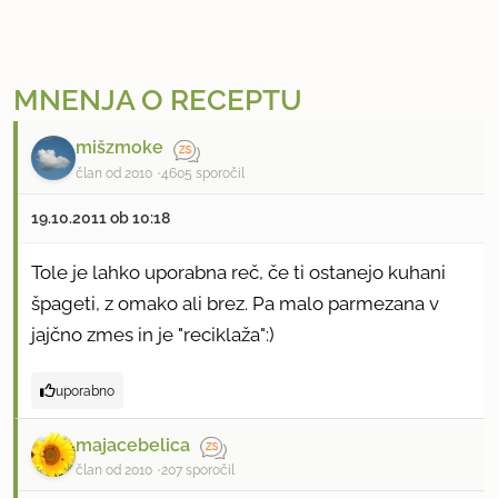
MNENJA O RECEPTU
mišzmoke
član od 2010
4605 sporočil
19.10.2011 ob 10:18
Tole je lahko uporabna reč, če ti ostanejo kuhani
špageti, z omako ali brez. Pa malo parmezana v
jajčno zmes in je "reciklaža":)
uporabno
majacebelica
član od 2010
207 sporočil