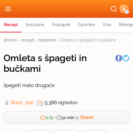
G
Recept
Sestavine
Postopek
Opombe
Vino
Mnenja
domov
›
recepti
›
testenine
›
Omleta s špageti in bučkami
Omleta s špageti in
bučkami
špageti malo drugače
Rock_star
5.386 ogledov
Oceni
30 min
2/5
Zahtevnost