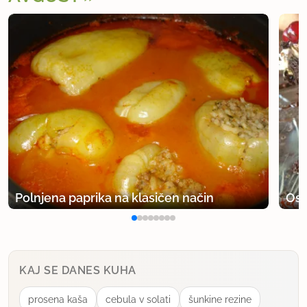
Polnjena paprika na klasičen način
Osv
KAJ SE DANES KUHA
prosena kaša
cebula v solati
šunkine rezine