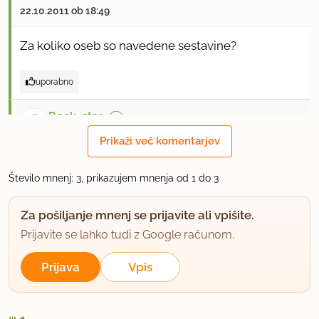
22.10.2011 ob 18:49
Za koliko oseb so navedene sestavine?
uporabno
Rock_star
član od 2010
6 sporočil
Prikaži več komentarjev
22.10.2011 ob 21:15
Število mnenj: 3, prikazujem mnenja od 1 do 3
Jaz delam s temi količinami za dve osebi. Dam
Za pošiljanje mnenj se prijavite ali vpišite.
malo manj špagetov, ker je kar nasitno. :)
Prijavite se lahko tudi z Google računom.
uporabno
Prijava
Vpis