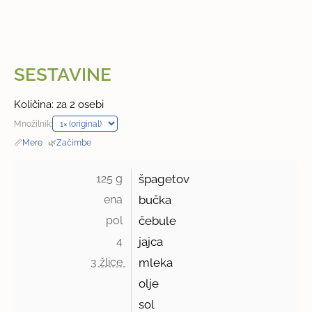
SESTAVINE
Količina: za 2 osebi
Množilnik:
📏
Mere
·
🌿
Začimbe
125 g 
špagetov
ena 
bučka
pol 
čebule
4 
jajca
3 žlice 
mleka
olje
sol