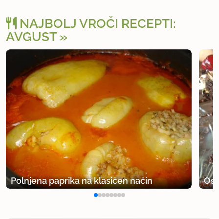
NAJBOLJ VROČI RECEPTI:
AVGUST
Polnjena paprika na klasičen način
Osv