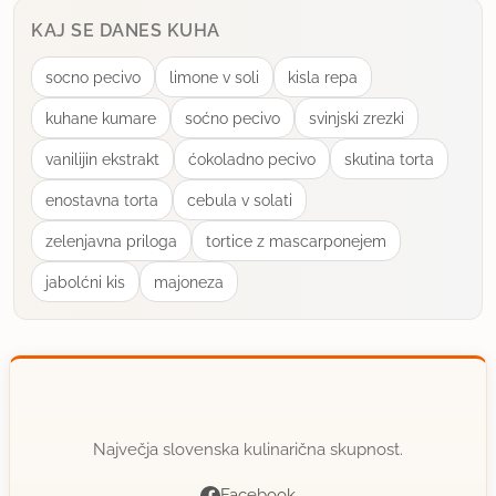
KAJ SE DANES KUHA
socno pecivo
limone v soli
kisla repa
kuhane kumare
soćno pecivo
svinjski zrezki
vanilijin ekstrakt
ćokoladno pecivo
skutina torta
enostavna torta
cebula v solati
zelenjavna priloga
tortice z mascarponejem
jabolćni kis
majoneza
Največja slovenska kulinarična skupnost.
Facebook