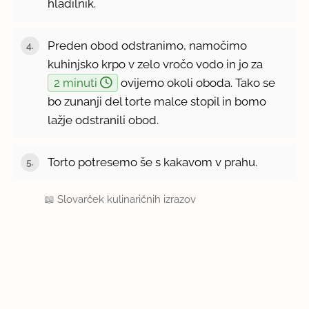
hladilnik.
Preden obod odstranimo, namočimo
kuhinjsko krpo v zelo vročo vodo in jo za
2 minuti
ovijemo okoli oboda. Tako se
bo zunanji del torte malce stopil in bomo
lažje odstranili obod.
Torto potresemo še s kakavom v prahu.
📖
Slovarček kulinaričnih izrazov