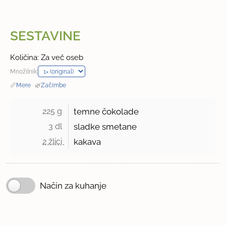
SESTAVINE
Količina: Za več oseb
Množilnik:
📏
Mere
·
🌿
Začimbe
225 g 
temne čokolade
3 dl 
sladke smetane
2 žlici 
kakava
Način za kuhanje