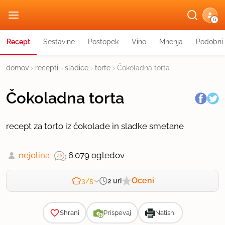
G
Recept
Sestavine
Postopek
Vino
Mnenja
Podobni 
domov
›
recepti
›
sladice
›
torte
›
Čokoladna torta
Čokoladna torta
recept za torto iz čokolade in sladke smetane
nejolina
6.079 ogledov
Oceni
2 uri
3/5
Zahtevnost
Shrani
Prispevaj
Natisni