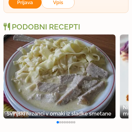
Prijava
Vpis
PODOBNI RECEPTI
Niz
Svinjski rezanci v omaki iz sladke smetane
muš