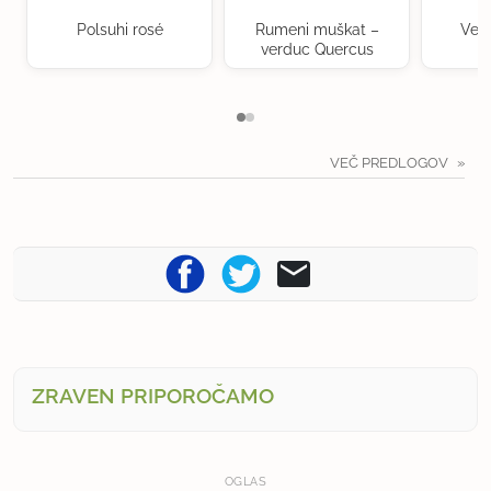
Polsuhi rosé
Rumeni muškat –
Ven
verduc Quercus
VEČ PREDLOGOV
ZRAVEN PRIPOROČAMO
OGLAS