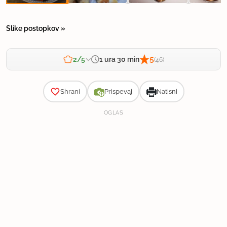
Slike postopkov »
5
1 ura 30 min
2/5
(46)
Zahtevnost
Shrani
Prispevaj
Natisni
OGLAS