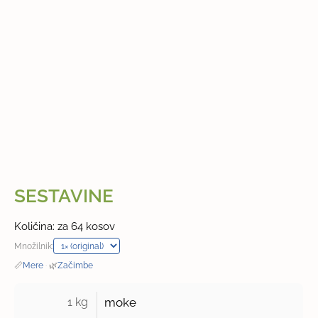
SESTAVINE
Količina: za 64 kosov
Množilnik:
📏
Mere
·
🌿
Začimbe
1 kg 
moke