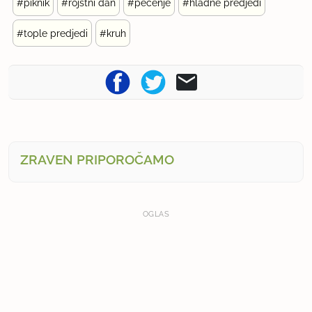
#piknik
#rojstni dan
#pečenje
#hladne predjedi
#tople predjedi
#kruh
ZRAVEN PRIPOROČAMO
OGLAS