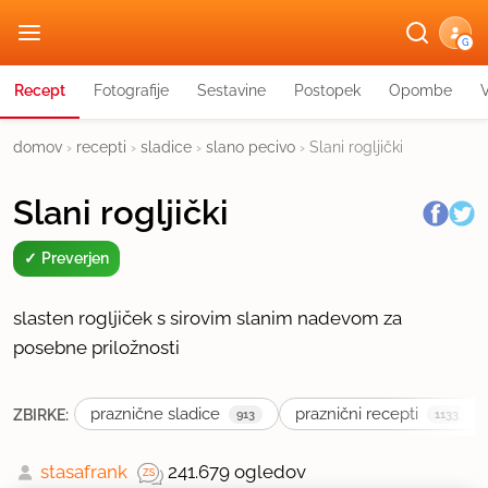
G
Recept
Fotografije
Sestavine
Postopek
Opombe
domov
›
recepti
›
sladice
›
slano pecivo
›
Slani rogljički
Slani rogljički
Preverjen
slasten rogljiček s sirovim slanim nadevom za
posebne priložnosti
praznične sladice
praznični recepti
ZBIRKE:
913
1133
stasafrank
241.679 ogledov