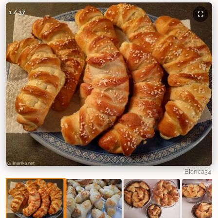
1
/
37
Bianca34