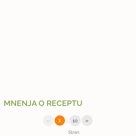
MNENJA O RECEPTU
«
…
»
1
10
Stran: