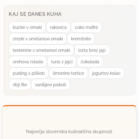
proti ozkemu delu ter ga malo prepogneš, da dobi
obliko rogljička.
KAJ SE DANES KUHA
Pozdravček!
bucke v omaki
rakovica
coko mafini
zrezki v smetanovi omaki
kremšnite
uporabno
testenine v smetanovi omaki
torta brez jajc
MIRJAM
orehova rolada
tuna z jajci
ćokolada
član od 2001
138 sporočil
puding s piškoti
limonine tortice
jogurtov kolac
22.12.2005 ob 9:39
ribji file
vanilijevi piskoti
Ne vem zakaj ni mojega odgovora, pa ga bom
napisala še enkrat. Mi smo zeeeellllloooo
navdušeni nad njimi, zelo enostavna in hitro
priprava, zelo okusno..
Jaz sem sicer malo priredila recept zaradi alergika,
Največja slovenska kulinarična skupnost.