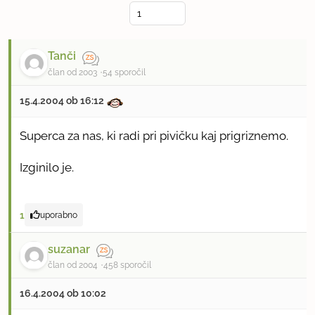
Tanči
član od 2003
54 sporočil
15.4.2004 ob 16:12
Superca za nas, ki radi pri pivičku kaj prigriznemo.
Izginilo je.
1
uporabno
suzanar
član od 2004
458 sporočil
16.4.2004 ob 10:02