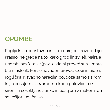
OPOMBE
Rogljički so enostavno in hitro narejeni in izgledajo
krasno, ne glede na to, kako grdo jih zviješ. Najraje
uporabljam feta sir (pazite, da ni preveč suh - mora
biti maslen!), ker se navaden preveč stopi in uide iz
rogljička. Navadno naredim pol doze samo s sirom
in jih posujem s sezamom, drugo polovico pa s
sirom in sesekljano šunko in posujem z makom (da
se ločijo). Odlični so!
OGLAS