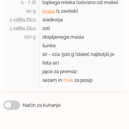
5 - 7 dl 
toplega mleka (odvisno od moke)
40 g 
kvasa
(
1 zavitek
)
1 velika žlica 
sladkorja
1 velika žlica 
soli
250 g 
stopljenega masla
šunka
sir - cca.
500 g
(daleč najboljši je
feta sir)
jajce za premaz
sezam in
mak
za posip
Način za kuhanje