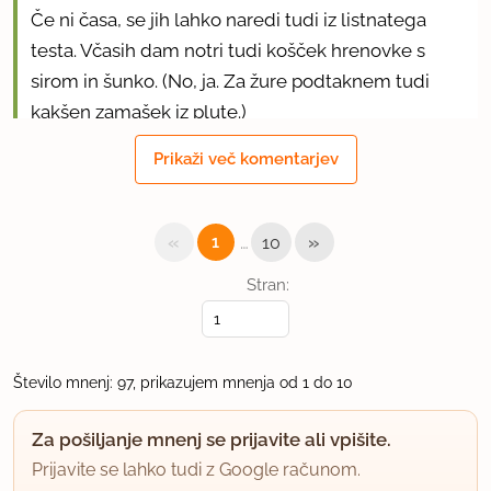
Če ni časa, se jih lahko naredi tudi iz listnatega
testa. Včasih dam notri tudi košček hrenovke s
sirom in šunko. (No, ja. Za žure podtaknem tudi
kakšen zamašek iz plute.)
Prikaži več komentarjev
uporabno
mami1
«
…
»
1
10
član od 2004
129 sporočil
Stran:
13.12.2005 ob 11:00
Pečemo pri kakšni temperaturi? Hvala za odgovor
in lep pozdrav! Mami1
Število mnenj: 97, prikazujem mnenja od 1 do 10
uporabno
Za pošiljanje mnenj se prijavite ali vpišite.
Prijavite se lahko tudi z Google računom.
stasafrank