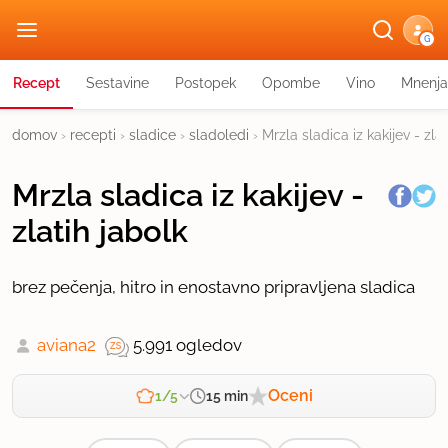
G
Recept
Sestavine
Postopek
Opombe
Vino
Mnenja
domov
›
recepti
›
sladice
›
sladoledi
›
Mrzla sladica iz kakijev - zlat
Mrzla sladica iz kakijev -
zlatih jabolk
brez pečenja, hitro in enostavno pripravljena sladica
aviana2
5.991 ogledov
Oceni
15 min
1/5
Zahtevnost