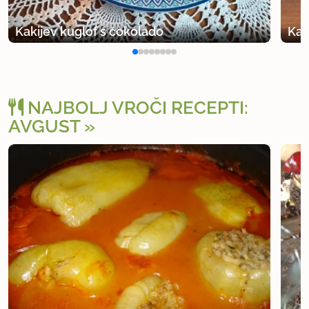
Kakijev kuglof s čokolado
Kak
NAJBOLJ VROČI RECEPTI:
AVGUST