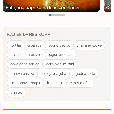
Polnjena paprika na klasičen način
Osv
KAJ SE DANES KUHA
tortilja
gibanica
socno pecivo
limonine kocke
posusen paradiznik
jogurtov kolać
cokoladne tortice
cokoladni muffini
porova omaka
zelenjavna juha
jagodna torta
smetanov krompir
kislo zelje
cimet mafini
prijatelj