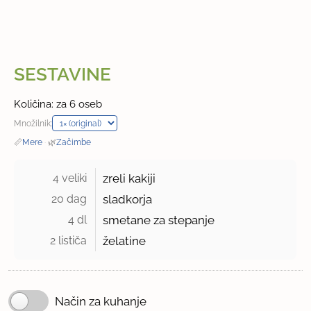
SESTAVINE
Količina: za 6 oseb
Množilnik:
📏
Mere
·
🌿
Začimbe
4 veliki 
zreli kakiji
20 dag 
sladkorja
4 dl 
smetane za stepanje
2 lističa 
želatine
Način za kuhanje