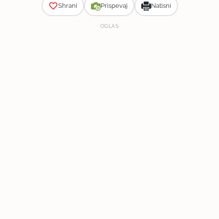
Shrani
Prispevaj
Natisni
OGLAS