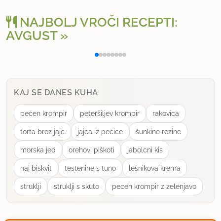
koliko pa sadja..............
NAJBOLJ VROČI RECEPTI:
AVGUST
uporabno
Polnjena paprika na klasičen način
Osv
pridna čebelica
član od 2012
5 sporočil
5.6.2012 ob 11:22
KAJ SE DANES KUHA
pećen krompir
peteršiljev krompir
rakovica
Če boste uporabili mango, potem je en dovolj.
torta brez jajc
jajca iz pecice
šunkine rezine
uporabno
morska jed
orehovi piškoti
jabolcni kis
naj biskvit
testenine s tuno
lešnikova krema
struklji
struklji s skuto
pecen krompir z zelenjavo