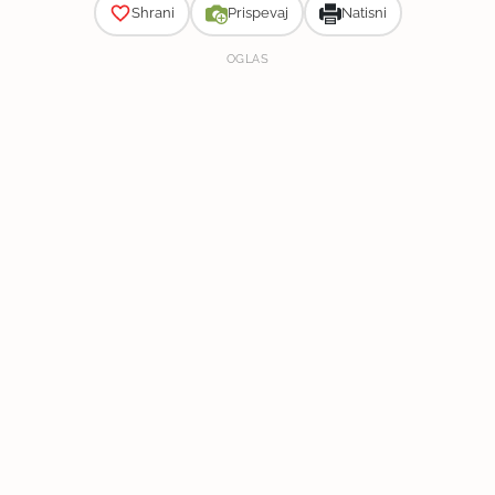
Shrani
Prispevaj
Natisni
OGLAS