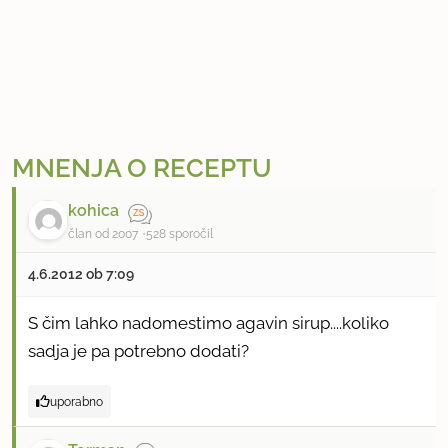
MNENJA O RECEPTU
kohica
član od 2007
528 sporočil
4.6.2012 ob 7:09
S čim lahko nadomestimo agavin sirup....koliko
sadja je pa potrebno dodati?
uporabno