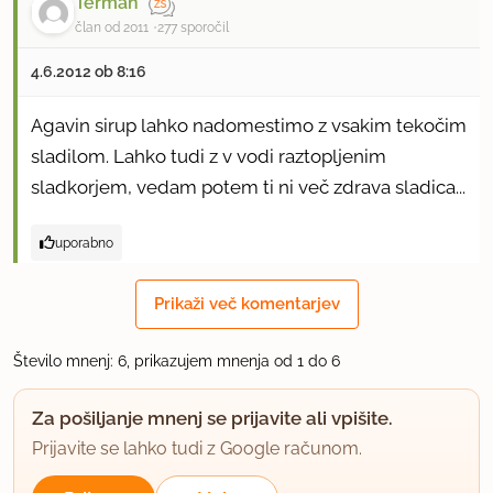
Terman
član od 2011
277 sporočil
4.6.2012 ob 8:16
Agavin sirup lahko nadomestimo z vsakim tekočim
sladilom. Lahko tudi z v vodi raztopljenim
sladkorjem, vedam potem ti ni več zdrava sladica...
uporabno
bannanna
Prikaži več komentarjev
član od 2006
5457 sporočil
Število mnenj: 6, prikazujem mnenja od 1 do 6
4.6.2012 ob 10:53
Za pošiljanje mnenj se prijavite ali vpišite.
Lahko tudi z medom.
Prijavite se lahko tudi z Google računom.
uporabno