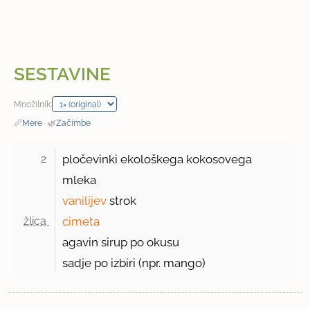
SESTAVINE
Množilnik:
📏
Mere
·
🌿
Začimbe
2 
pločevinki ekološkega kokosovega
mleka
vanilijev
strok
žlica 
cimeta
agavin sirup po okusu
sadje po izbiri (npr. mango)