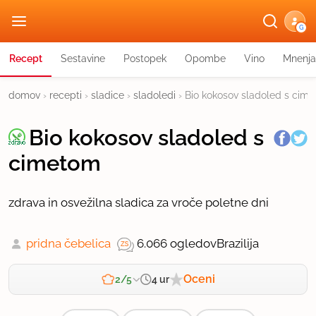
G
Recept
Sestavine
Postopek
Opombe
Vino
Mnenja
domov
›
recepti
›
sladice
›
sladoledi
›
Bio kokosov sladoled s cim
Bio kokosov sladoled s
cimetom
zdrava in osvežilna sladica za vroče poletne dni
pridna čebelica
6.066 ogledov
Brazilija
Oceni
4 ur
2/5
Zahtevnost