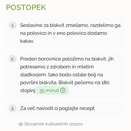
POSTOPEK
Sestavine za biskvit zmešamo, razdelimo ga
na polovico in v eno polovico dodamo
kakav.
Preden borovnice položimo na biskvit, jih
potresemo z zdrobom in mletim
sladkorjem, tako bodo ostale bolj na
površini biskvita. Biskvit pečemo na 180
stopinj
35 minut
.
Za več navodil si poglejte recept.
📖
Slovarček kulinaričnih izrazov