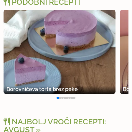
PODOBNI RECEPTI
Borovničeva torta brez peke
Bor
NAJBOLJ VROČI RECEPTI:
AVGUST