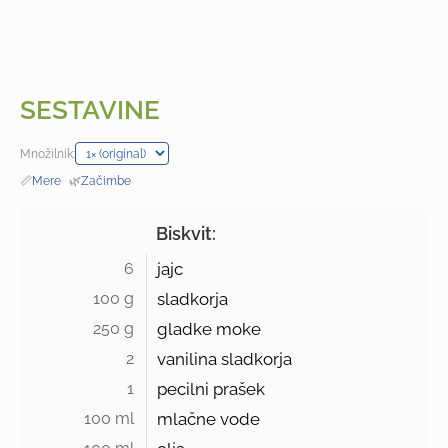
SESTAVINE
Množilnik:
📏
Mere
·
🌿
Začimbe
Biskvit:
6 
jajc
100 g 
sladkorja
250 g 
gladke moke
2 
vanilina sladkorja
1 
pecilni prašek
100 ml 
mlačne vode