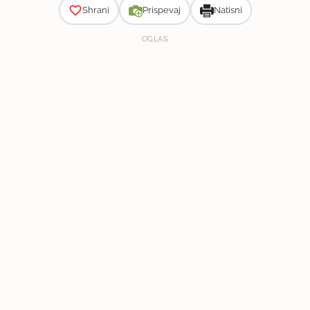
Shrani
Prispevaj
Natisni
OGLAS