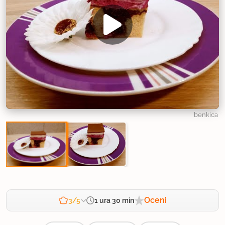
benkica
Oceni
1 ura 30 min
3/5
Zahtevnost