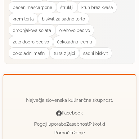
pecen mascarpone
štruklji
kruh brez kvaša
krem torta
biskvit za sadno torto
drobnjakova solata
orehovo pecivo
zelo dobro pecivo
ćokoladna krema
cokoladni mafini
tuna z jajci
sadni biskvit
Največja slovenska kulinarična skupnost.
Facebook
Pogoji uporabe
Zasebnost
Piškotki
Pomoč
Trženje