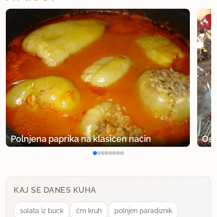
Polnjena paprika na klasičen način
Osv
KAJ SE DANES KUHA
solata iz buck
ćrn kruh
polnjen paradiznik