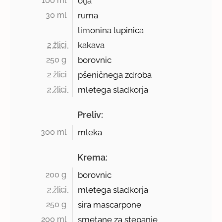
100 ml 
olja
30 ml 
ruma
limonina lupinica
2 žlici 
kakava
250 g 
borovnic
2 žlici 
pšeničnega zdroba
2 žlici 
mletega sladkorja
Preliv:
300 ml 
mleka
Krema:
200 g 
borovnic
2 žlici 
mletega sladkorja
250 g 
sira mascarpone
200 ml 
smetane za stepanje