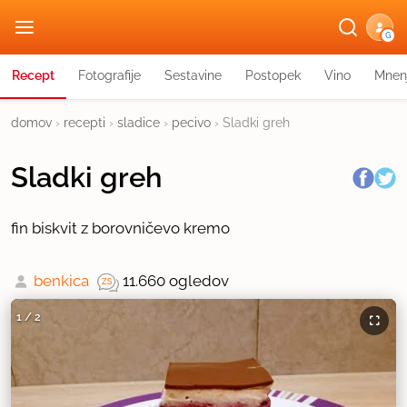
G
Recept
Fotografije
Sestavine
Postopek
Vino
Mnen
domov
›
recepti
›
sladice
›
pecivo
›
Sladki greh
Sladki greh
fin biskvit z borovničevo kremo
benkica
11.660 ogledov
1
/
2