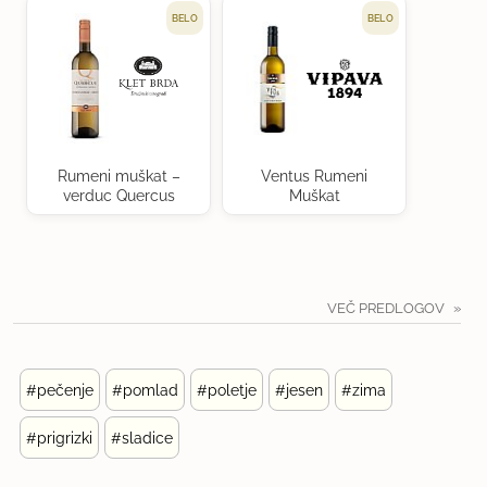
BELO
BELO
Rumeni muškat –
Ventus Rumeni
verduc Quercus
Muškat
VEČ PREDLOGOV
#pečenje
#pomlad
#poletje
#jesen
#zima
#prigrizki
#sladice