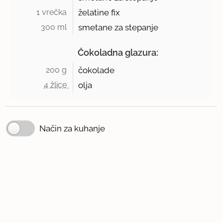
1 vrečka 
želatine fix
300 ml 
smetane za stepanje
Čokoladna glazura:
200 g 
čokolade
4 žlice 
olja
Način za kuhanje