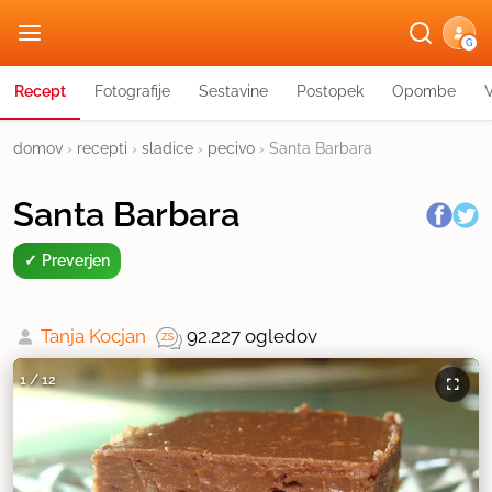
G
Recept
Fotografije
Sestavine
Postopek
Opombe
domov
›
recepti
›
sladice
›
pecivo
›
Santa Barbara
Santa Barbara
Preverjen
Tanja Kocjan
92.227 ogledov
1
/
12