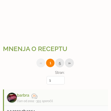
MNENJA O RECEPTU
«
»
1
5
Stran:
barbra
član od 2002
355 sporočil
3.2.2003 ob 12:54