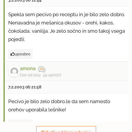
Spekla sem pecivo po receptu in je bilo zelo dobro.
Nenavadna je mešanica okusov - orehi, kakos,
čokolada, vanilija. Je zelo sočno in smo takoj vsega
pojedli.
uporabno
amona
član od 2002
49 sporočil
7.2.2003 ob 21:58
Pecivo je bilo zelo dobro,le da sem namesto
orehov uporabila lešnike!
uporabno