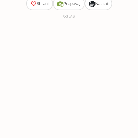
Shrani
Prispevaj
Natisni
OGLAS