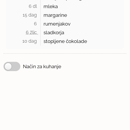
6 dl 
mleka
15 dag 
margarine
6 
rumenjakov
6 žlic 
sladkorja
10 dag 
stopljene čokolade
Način za kuhanje