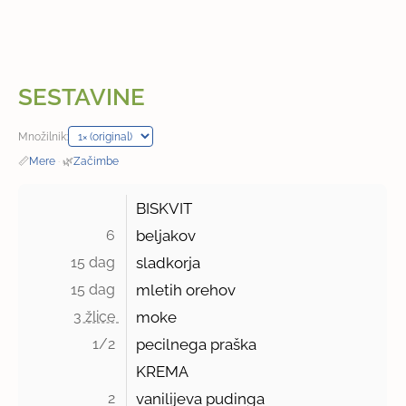
SESTAVINE
Množilnik:
📏
Mere
·
🌿
Začimbe
BISKVIT
6 
beljakov
15 dag 
sladkorja
15 dag 
mletih orehov
3 žlice 
moke
1/2 
pecilnega praška
KREMA
2 
vanilijeva pudinga