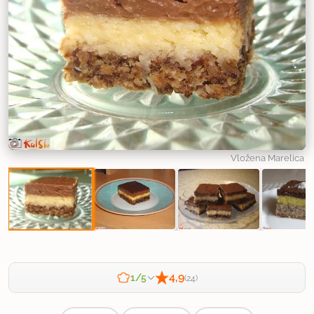
Vložena Marelica
4,9
1/5
(24)
Zahtevnost