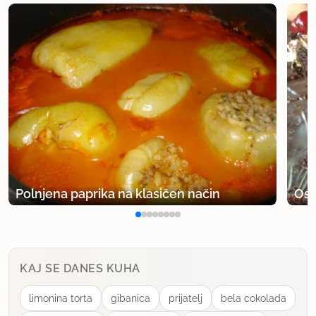
Polnjena paprika na klasičen način
Osv
KAJ SE DANES KUHA
limonina torta
gibanica
prijatelj
bela cokolada