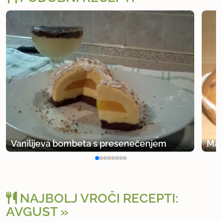
Vanilijeva bombeta s presenečenjem
Maf
NAJBOLJ VROČI RECEPTI:
AVGUST