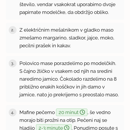
število, vendar vsakokrat uporabimo dvoje
papirnate modelčke, da obdržijo obliko.
Z električnim mešalnikom v gladko maso
2.
zmešamo margarino, sladkor, jajce, moko,
pecilni prašek in kakav.
Polovico mase porazdelimo po modelčkih.
3.
S čajno žličko v vsakem od njih na sredini
naredimo jamico. Čokolado razdelimo na 8
približno enakih koščkov in jih damo v
jamice, nato jo prekrijemo s preostalo maso.
Mafine pečemo
20 minut
, še vedno
4.
morajo biti prožni na otip. Pečeni naj se
hladijo
2-3 minute
. Ponudimo posute s