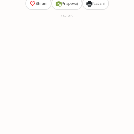
Shrani
Prispevaj
Natisni
OGLAS