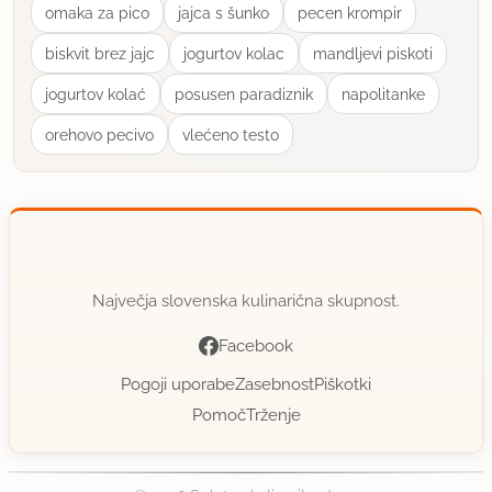
omaka za pico
jajca s šunko
pecen krompir
biskvit brez jajc
jogurtov kolac
mandljevi piskoti
jogurtov kolać
posusen paradiznik
napolitanke
orehovo pecivo
vlećeno testo
Največja slovenska kulinarična skupnost.
Facebook
Pogoji uporabe
Zasebnost
Piškotki
Pomoč
Trženje