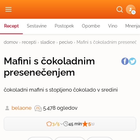
G
Recept
Sestavine
Postopek
Opombe
Vino
Mnenja
domov
›
recepti
›
sladice
›
pecivo
›
Mafini s čokoladnim preseneč
Mafini s čokoladnim
presenečenjem
čokoladni mafini s stopljeno čokolado v sredini
belaone
5.478 ogledov
5
45 min
3/5
(1)
Zahtevnost