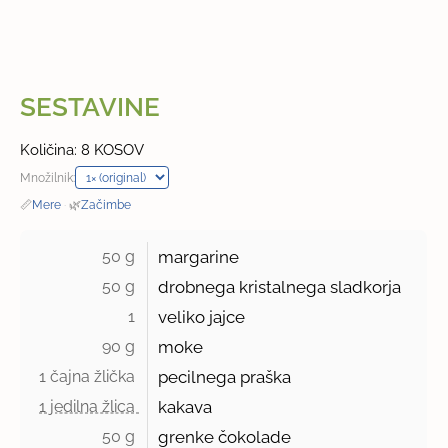
SESTAVINE
Količina: 8 KOSOV
Množilnik:
📏
Mere
·
🌿
Začimbe
50 g 
margarine
50 g 
drobnega kristalnega sladkorja
1 
veliko jajce
90 g 
moke
1 čajna žlička 
pecilnega praška
1 jedilna žlica 
kakava
50 g 
grenke čokolade