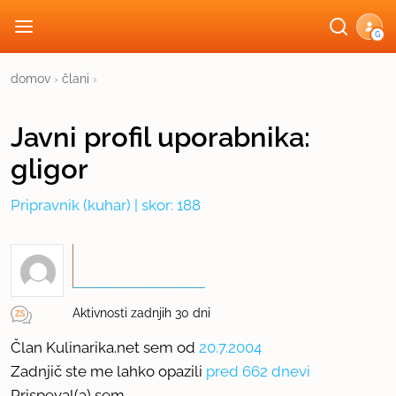
G
domov
›
člani
›
Javni profil
uporabnika:
gligor
Pripravnik
(kuhar) | skor: 188
Aktivnosti zadnjih 30 dni
Član Kulinarika.net sem od
20.7.2004
Zadnjič ste me lahko opazili
pred 662 dnevi
Prispeval(a) sem