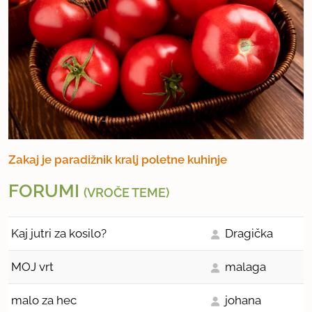
Zakaj je paradižnik kralj poletne kuhinje
FORUMI
(VROČE TEME)
Kaj jutri za kosilo?
Dragička
MOJ vrt
malaga
malo za hec
johana