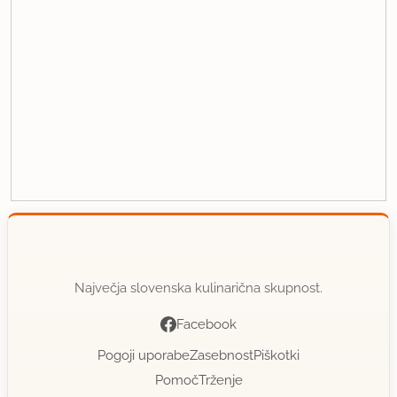
Največja slovenska kulinarična skupnost.
Facebook
Pogoji uporabe
Zasebnost
Piškotki
Pomoč
Trženje