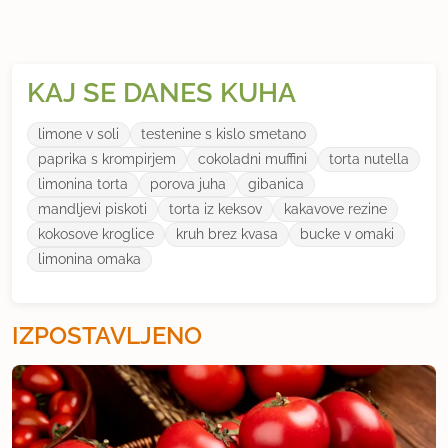
KAJ SE DANES KUHA
limone v soli
testenine s kislo smetano
paprika s krompirjem
cokoladni muffini
torta nutella
limonina torta
porova juha
gibanica
mandljevi piskoti
torta iz keksov
kakavove rezine
kokosove kroglice
kruh brez kvasa
bucke v omaki
limonina omaka
IZPOSTAVLJENO