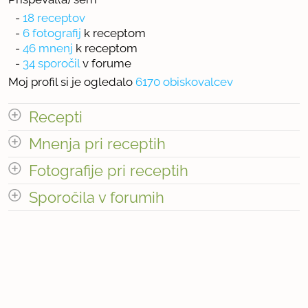
-
18 receptov
-
6 fotografij
k receptom
-
46 mnenj
k receptom
-
34 sporočil
v forume
Moj profil si je ogledalo
6170 obiskovalcev
Recepti
Mnenja pri receptih
odpri vse
Fotografije pri receptih
« prejšnja
1
2
naslednja Â»
Sporočila v forumih
« prejšnja
1
5
naslednja Â»
Število receptov: 18
odpri vse
« prejšnja
1
2
naslednja Â»
Število mnenj pri receptih: 46
« prejšnja
1
4
naslednja Â»
Število fotografij pri receptih: 6
Število sporočil v forumih: 34