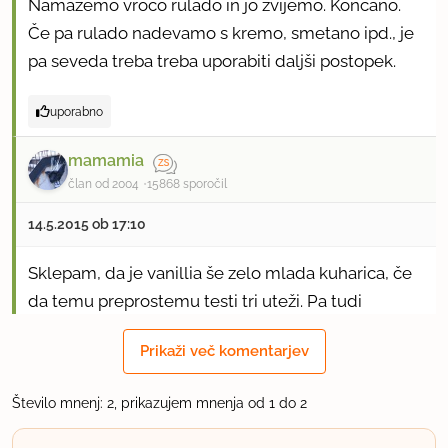
Namažemo vročo rulado in jo zvijemo. Končano.
Če pa rulado nadevamo s kremo, smetano ipd., je
pa seveda treba treba uporabiti daljši postopek.
uporabno
mamamia
član od 2004
15868 sporočil
14.5.2015 ob 17:10
Sklepam, da je vanillia še zelo mlada kuharica, če
da temu preprostemu testi tri uteži. Pa tudi
receptov za rulado je tu že nič koliko.
Prikaži več komentarjev
uporabno
Število mnenj: 2, prikazujem mnenja od 1 do 2