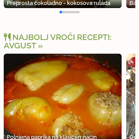
Preprosta čokoladno - kokosova rulada
Ban
NAJBOLJ VROČI RECEPTI:
AVGUST
Polnjena paprika na klasičen način
Osv