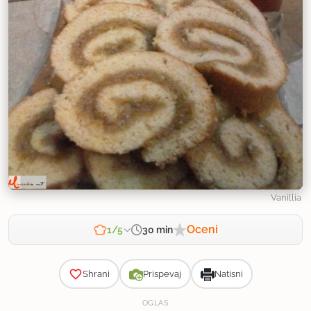
Vanillia
Oceni
30 min
1/5
Zahtevnost
Shrani
Prispevaj
Natisni
OGLAS