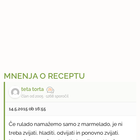
MNENJA O RECEPTU
teta torta
član od 2005
1268 sporočil
14.5.2015 ob 16:55
Če rulado namažemo samo z marmelado, je ni
treba zvijati, hladiti, odvijati in ponovno zvijati.