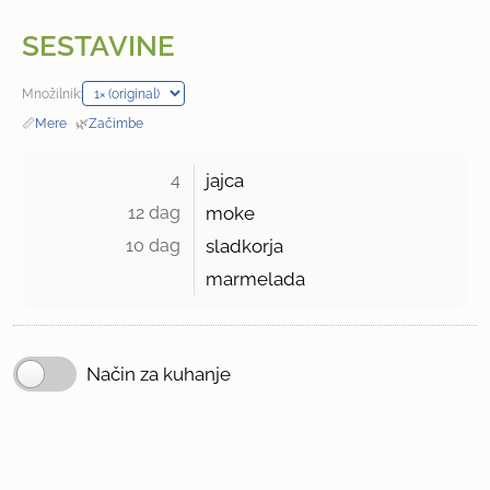
SESTAVINE
Množilnik:
📏
Mere
·
🌿
Začimbe
4 
jajca
12 dag 
moke
10 dag 
sladkorja
marmelada
Način za kuhanje