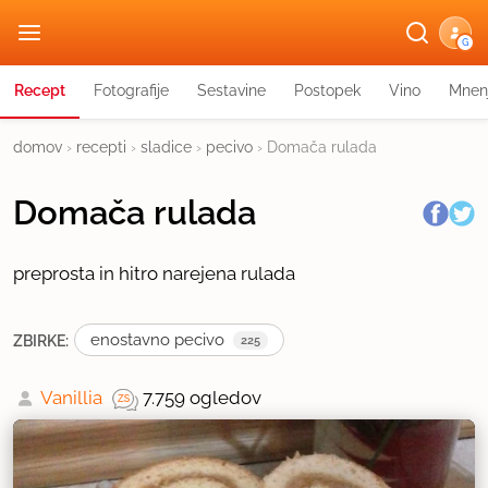
G
Recept
Fotografije
Sestavine
Postopek
Vino
Mnen
domov
›
recepti
›
sladice
›
pecivo
›
Domača rulada
Domača rulada
preprosta in hitro narejena rulada
enostavno pecivo
ZBIRKE:
225
Vanillia
7.759 ogledov