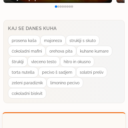
KAJ SE DANES KUHA
prosena kaša
majoneza
struklji s skuto
ćokoladni mafini
orehova pita
kuhane kumare
štruklji
vleceno testo
hitro in okusno
torta nutella
pecivo š sadjem
solatni preliv
zeleni paradiznik
limonino pecivo
cokoladni biskvit