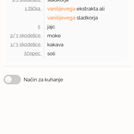
1 žlička 
vanilijevega
ekstrakta ali
vanilijevega
sladkorja
5 
jajc
2/3 skodelice 
moke
1/3 skodelice 
kakava
ščepec 
soli
Način za kuhanje