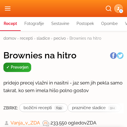
G
Recept
Fotografije
Sestavine
Postopek
Opombe
domov
›
recepti
›
sladice
›
pecivo
›
Brownies na hitro
Brownies na hitro
Preverjen
pridejo precej vlažni in nasitni - jaz sem jih pekla samo
takrat, ko sem imela hišo polno gostov
božični recepti
praznične sladice
ZBIRKE:
699
914
Vanja_v_ZDA
233.550 ogledov
ZDA