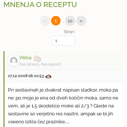
MNENJA O RECEPTU
«
…
»
1
10
Stran:
Vilina
član od 2003
600 sporočil
17.12.2008 ob 10:53
Pri sestavinah je dvakrat napisan sladkor, moka pa
ne; po moje je ena od dveh količin moka, samo ne
vem, ali je 1,5 skodelice moke ali 2/3 ? Glede na
sestavine so verjetno res nasitni, ampak se bi jih
vseeno lotila čez praznike.....