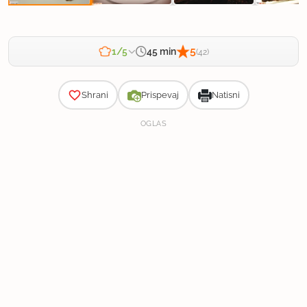
5
45 min
1/5
(42)
Zahtevnost
Shrani
Prispevaj
Natisni
OGLAS