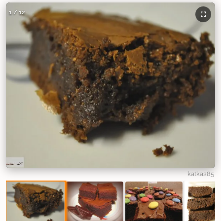
1
/
12
katka285