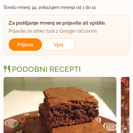
Število mnenj: 94, prikazujem mnenja od 1 do 10
Vilina
član od 2003
600 sporočil
Za pošiljanje mnenj se prijavite ali vpišite.
17.12.2008 ob 14:23
Prijavite se lahko tudi z Google računom.
Prijava
Vpis
Ja, meni se je tudi zdelo, da je tako, glede na
vrstni red napisanih sestavin. Vanja hvala, bom
skoraj sigurno naredila....
PODOBNI RECEPTI
uporabno
bannanna
član od 2006
5457 sporočil
17.12.2008 ob 15:56
lahko še vedno urediš recept