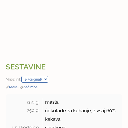
SESTAVINE
Množilnik:
📏
Mere
·
🌿
Začimbe
250 g 
masla
250 g 
čokolade za kuhanje, z vsaj 60%
kakava
1,5 skodelice 
sladkorja