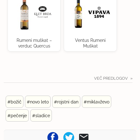
Rumeni muškat –
Ventus Rumeni
verduc Quercus
Muškat
VEČ PREDLOGOV
#božič
#novo leto
#rojstni dan
#miklavževo
#pečenje
#sladice