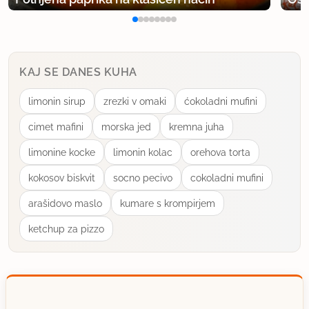
KAJ SE DANES KUHA
limonin sirup
zrezki v omaki
ćokoladni mufini
cimet mafini
morska jed
kremna juha
limonine kocke
limonin kolac
orehova torta
kokosov biskvit
socno pecivo
cokoladni mufini
arašidovo maslo
kumare s krompirjem
ketchup za pizzo