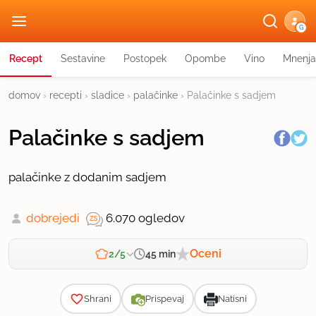
G
Recept
Sestavine
Postopek
Opombe
Vino
Mnenja
domov
›
recepti
›
sladice
›
palačinke
›
Palačinke s sadjem
Palačinke s sadjem
palačinke z dodanim sadjem
dobrejedi
6.070 ogledov
Oceni
45 min
2/5
Zahtevnost
Shrani
Prispevaj
Natisni