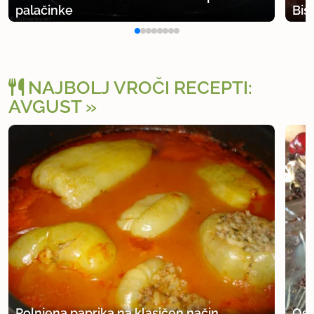
palačinke
Bis
NAJBOLJ VROČI RECEPTI:
AVGUST
Polnjena paprika na klasičen način
Osv