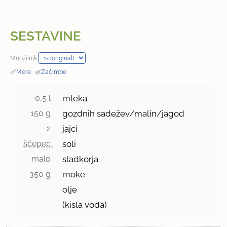
SESTAVINE
Množilnik:
📏
Mere
·
🌿
Začimbe
0,5 l 
mleka
150 g 
gozdnih sadežev/malin/jagod
2 
jajci
ščepec 
soli
malo 
sladkorja
350 g 
moke
olje
(kisla voda)