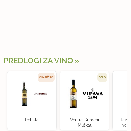
PREDLOGI ZA VINO
ORANŽNO
BELO
Rebula
Ventus Rumeni
Rume
Muškat
verd