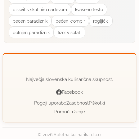
biskvit s skutinim nadevom
kvašeno testo
pecen paradiznik
pećen krompir
rogljićki
polnjen paradiznik
fizol v solati
Največja slovenska kulinarična skupnost.
Facebook
Pogoji uporabe
Zasebnost
Piškotki
Pomoč
Trženje
© 2026 Spletna kulinarika d.o.o.