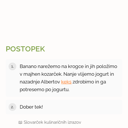
POSTOPEK
Banano narežemo na krogce in jih položimo
v majhen kozarček. Nanje vlijemo jogurt in
nazadnje Albertov
keks
zdrobimo in ga
potresemo po jogurtu.
Dober tek!
📖
Slovarček kulinaričnih izrazov