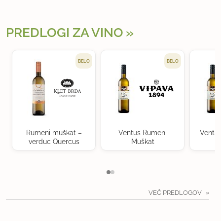
PREDLOGI ZA VINO
BELO
BELO
Rumeni muškat –
Ventus Rumeni
Ventu
verduc Quercus
Muškat
VEČ PREDLOGOV