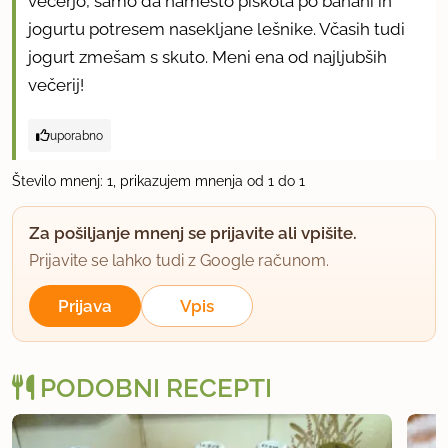
večerjo, samo da namesto piškota po banani in
jogurtu potresem nasekljane lešnike. Včasih tudi
jogurt zmešam s skuto. Meni ena od najljubših
večerij!
uporabno
Število mnenj: 1, prikazujem mnenja od 1 do 1
Za pošiljanje mnenj se prijavite ali vpišite.
Prijavite se lahko tudi z Google računom.
Prijava
Vpis
PODOBNI RECEPTI