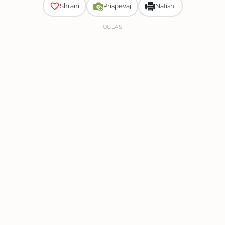
Shrani
Prispevaj
Natisni
OGLAS