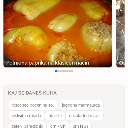
Polnjena paprika na klasičen način
Osv
KAJ SE DANES KUHA
piscanec pecen na soli
jagodna marmelada
biskvitna rolada
ribji file
cokoladni biskvit
zeleni paradiznik
crn kruh
ćrn kruh