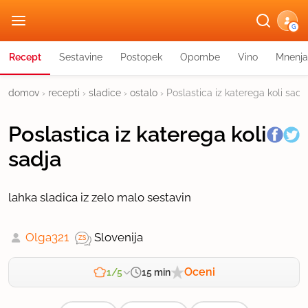
G
Recept
Sestavine
Postopek
Opombe
Vino
Mnenja
domov
›
recepti
›
sladice
›
ostalo
›
Poslastica iz katerega koli sadj
Poslastica iz katerega koli
sadja
lahka sladica iz zelo malo sestavin
Olga321
Slovenija
Oceni
15 min
1/5
Zahtevnost