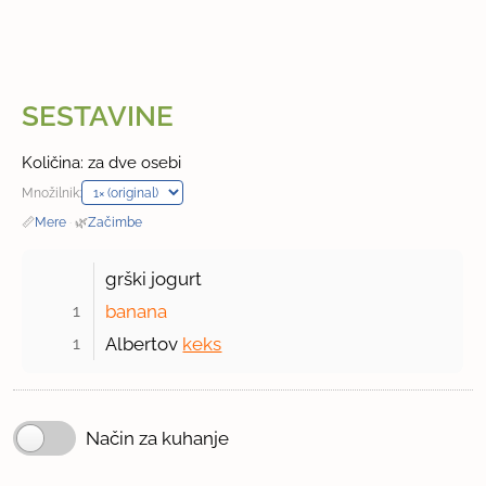
SESTAVINE
Količina: za dve osebi
Množilnik:
📏
Mere
·
🌿
Začimbe
grški jogurt
1 
banana
1 
Albertov
keks
Način za kuhanje