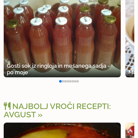
Gosti sok iz ringloja in mešanega sadja -
po moje
Mar
NAJBOLJ VROČI RECEPTI:
AVGUST