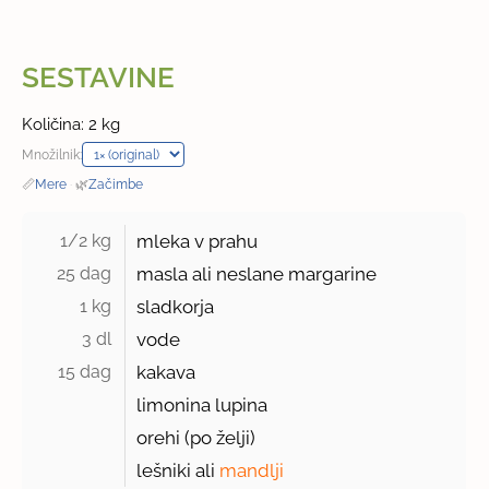
SESTAVINE
Količina: 2 kg
Množilnik:
📏
Mere
·
🌿
Začimbe
1/2 kg 
mleka v prahu
25 dag 
masla ali neslane margarine
1 kg 
sladkorja
3 dl 
vode
15 dag 
kakava
limonina lupina
orehi (po želji)
lešniki ali
mandlji