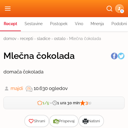
G
Recept
Sestavine
Postopek
Vino
Mnenja
Podobni 
domov
›
recepti
›
sladice
›
ostalo
›
Mlečna čokolada
Mlečna čokolada
domača čokolada
majdi
10.630 ogledov
3
1 ura 30 min
1/5
(1)
Zahtevnost
Shrani
Prispevaj
Natisni