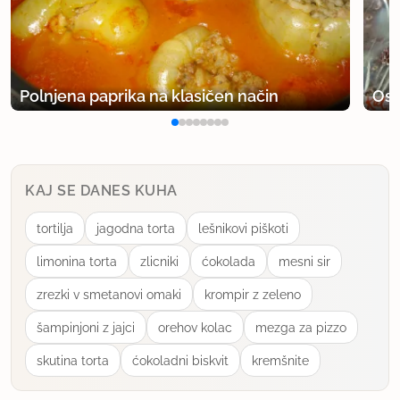
Polnjena paprika na klasičen način
Osv
KAJ SE DANES KUHA
tortilja
jagodna torta
lešnikovi piškoti
limonina torta
zlicniki
ćokolada
mesni sir
zrezki v smetanovi omaki
krompir z zeleno
šampinjoni z jajci
orehov kolac
mezga za pizzo
skutina torta
ćokoladni biskvit
kremšnite