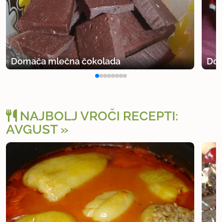
Domača mlečna čokolada
Dom
NAJBOLJ VROČI RECEPTI:
AVGUST