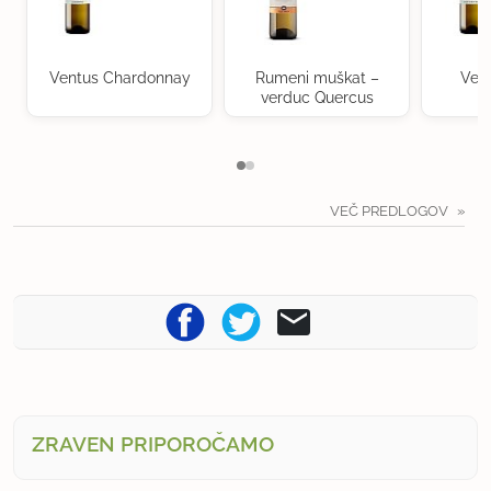
Ventus Chardonnay
Rumeni muškat –
Ven
verduc Quercus
VEČ PREDLOGOV
ZRAVEN PRIPOROČAMO