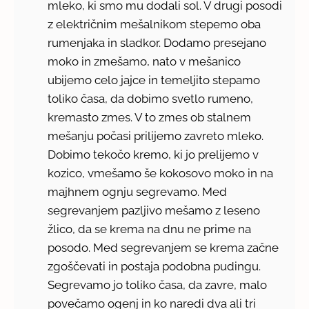
mleko, ki smo mu dodali sol. V drugi posodi
z električnim mešalnikom stepemo oba
rumenjaka in sladkor. Dodamo presejano
moko in zmešamo, nato v mešanico
ubijemo celo jajce in temeljito stepamo
toliko časa, da dobimo svetlo rumeno,
kremasto zmes. V to zmes ob stalnem
mešanju počasi prilijemo zavreto mleko.
Dobimo tekočo kremo, ki jo prelijemo v
kozico, vmešamo še kokosovo moko in na
majhnem ognju segrevamo. Med
segrevanjem pazljivo mešamo z leseno
žlico, da se krema na dnu ne prime na
posodo. Med segrevanjem se krema začne
zgoščevati in postaja podobna pudingu.
Segrevamo jo toliko časa, da zavre, malo
povečamo ogenj in ko naredi dva ali tri