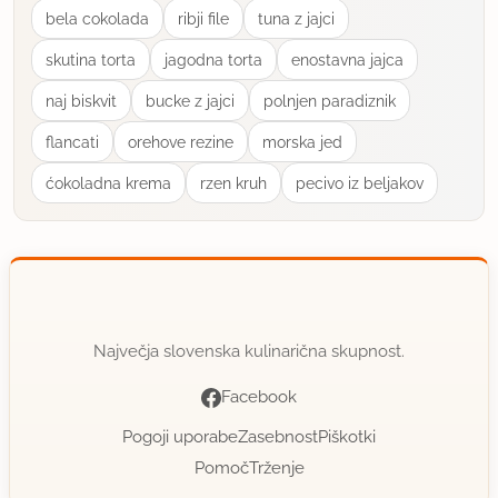
bela cokolada
ribji file
tuna z jajci
skutina torta
jagodna torta
enostavna jajca
naj biskvit
bucke z jajci
polnjen paradiznik
flancati
orehove rezine
morska jed
ćokoladna krema
rzen kruh
pecivo iz beljakov
Največja slovenska kulinarična skupnost.
Facebook
Pogoji uporabe
Zasebnost
Piškotki
Pomoč
Trženje