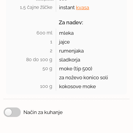
1,5 čajne žličke 
instant
kvasa
Za nadev:
600 ml 
mleka
1 
jajce
2 
rumenjaka
80 do 100 g 
sladkorja
50 g 
moke (tip
500
)
za noževo konico soli
100 g 
kokosove moke
Način za kuhanje