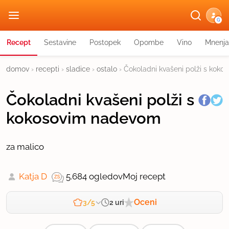
G
Recept
Sestavine
Postopek
Opombe
Vino
Mnenja
domov
›
recepti
›
sladice
›
ostalo
›
Čokoladni kvašeni polži s kok
Čokoladni kvašeni polži s
kokosovim nadevom
za malico
Katja D
5.684 ogledov
Moj recept
Oceni
2 uri
3/5
Zahtevnost