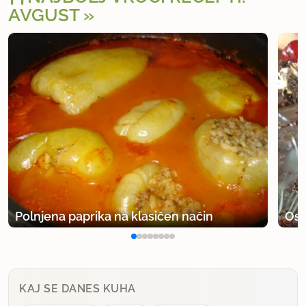
AVGUST
Polnjena paprika na klasičen način
Osv
KAJ SE DANES KUHA