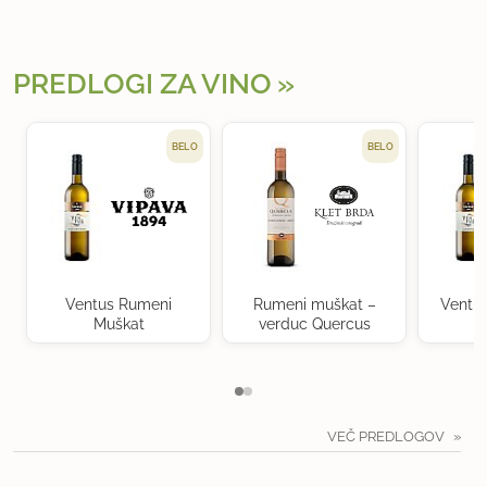
PREDLOGI ZA VINO
BELO
BELO
Ventus Rumeni
Rumeni muškat –
Ventu
Muškat
verduc Quercus
VEČ PREDLOGOV