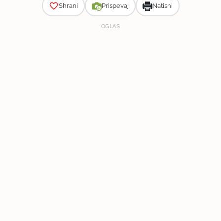
Shrani
Prispevaj
Natisni
OGLAS