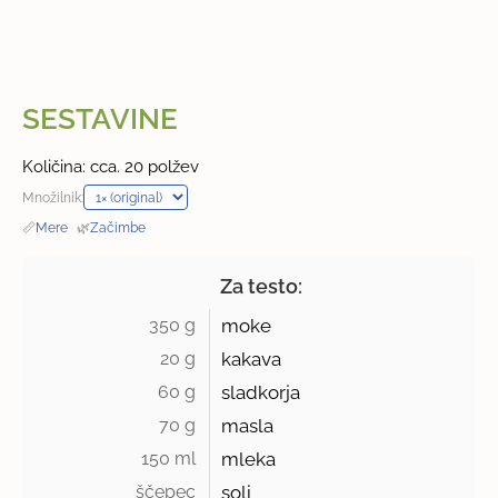
SESTAVINE
Količina: cca. 20 polžev
Množilnik:
📏
Mere
·
🌿
Začimbe
Za testo:
350 g 
moke
20 g 
kakava
60 g 
sladkorja
70 g 
masla
150 ml 
mleka
ščepec 
soli