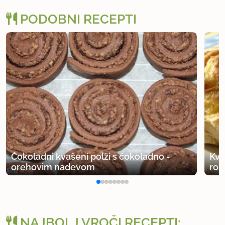
PODOBNI RECEPTI
Čokoladni kvašeni polži s čokoladno -
Kva
orehovim nadevom
roz
NAJBOLJ VROČI RECEPTI: