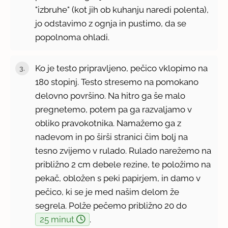
"izbruhe" (kot jih ob kuhanju naredi polenta),
jo odstavimo z ognja in pustimo, da se
popolnoma ohladi.
Ko je testo pripravljeno, pečico vklopimo na
180 stopinj. Testo stresemo na pomokano
delovno površino. Na hitro ga še malo
pregnetemo, potem pa ga razvaljamo v
obliko pravokotnika. Namažemo ga z
nadevom in po širši stranici čim bolj na
tesno zvijemo v rulado. Rulado narežemo na
približno 2 cm debele rezine, te položimo na
pekač, obložen s peki papirjem, in damo v
pečico, ki se je med našim delom že
segrela. Polže pečemo približno 20 do
25 minut
.