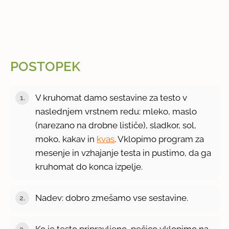
POSTOPEK
V kruhomat damo sestavine za testo v
naslednjem vrstnem redu: mleko, maslo
(narezano na drobne lističe), sladkor, sol,
moko, kakav in
kvas
. Vklopimo program za
mesenje in vzhajanje testa in pustimo, da ga
kruhomat do konca izpelje.
Nadev: dobro zmešamo vse sestavine.
Ko je testo pripravljeno, pečico vklopimo na