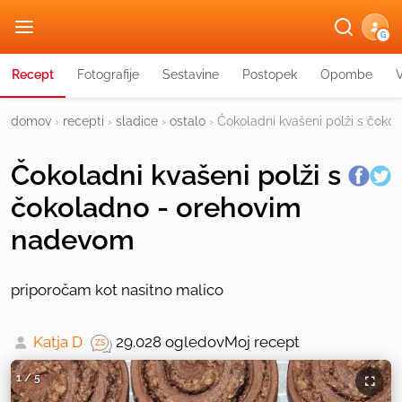
G
Recept
Fotografije
Sestavine
Postopek
Opombe
domov
›
recepti
›
sladice
›
ostalo
›
Čokoladni kvašeni polži s čok
Čokoladni kvašeni polži s
čokoladno - orehovim
nadevom
priporočam kot nasitno malico
Katja D
29.028 ogledov
Moj recept
1
/
5