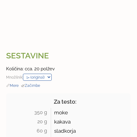
SESTAVINE
Količina: cca. 20 polžev
Množilnik:
📏
Mere
·
🌿
Začimbe
Za testo:
350 g 
moke
20 g 
kakava
60 g 
sladkorja