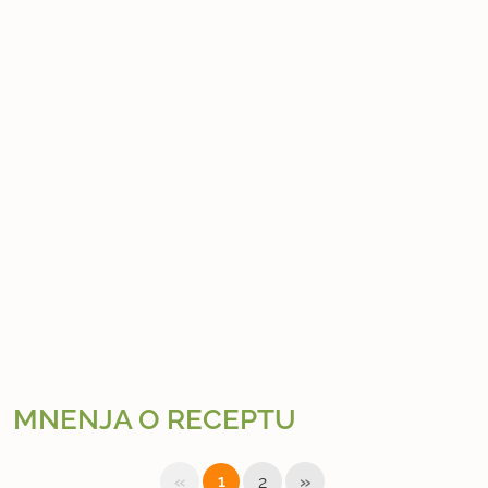
MNENJA O RECEPTU
«
»
1
2