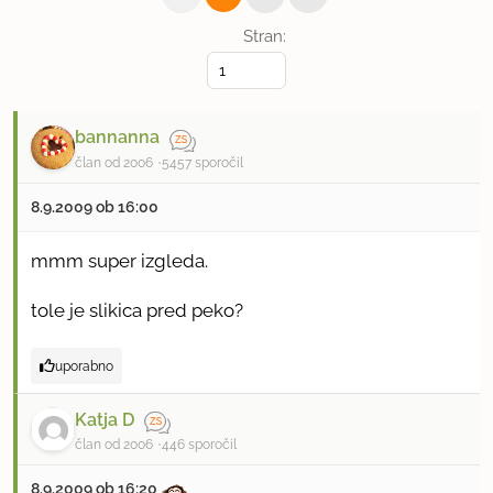
Stran:
bannanna
član od 2006
5457 sporočil
8.9.2009 ob 16:00
mmm super izgleda.
tole je slikica pred peko?
uporabno
Katja D
član od 2006
446 sporočil
8.9.2009 ob 16:20