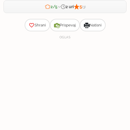
5
2 uri
2/5
(3)
Zahtevnost
Shrani
Prispevaj
Natisni
OGLAS