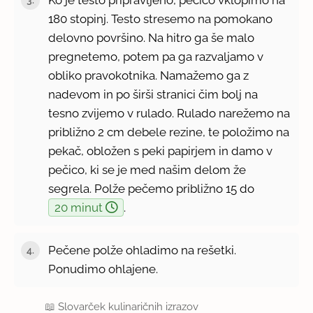
180 stopinj. Testo stresemo na pomokano
delovno površino. Na hitro ga še malo
pregnetemo, potem pa ga razvaljamo v
obliko pravokotnika. Namažemo ga z
nadevom in po širši stranici čim bolj na
tesno zvijemo v rulado. Rulado narežemo na
približno 2 cm debele rezine, te položimo na
pekač, obložen s peki papirjem in damo v
pečico, ki se je med našim delom že
segrela. Polže pečemo približno 15 do
20 minut
.
Pečene polže ohladimo na rešetki.
Ponudimo ohlajene.
📖
Slovarček kulinaričnih izrazov