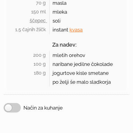
70 g 
masla
150 ml 
mleka
ščepec 
soli
1,5 čajnih žličk 
instant
kvasa
Za nadev:
200 g 
mletih orehov
100 g 
naribane jedilne čokolade
180 g 
jogurtove kisle smetane
po želji še malo sladkorja
Način za kuhanje