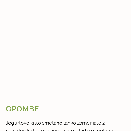
OPOMBE
Jogurtovo kislo smetano lahko zamenjate z
navadno kislo smetano ali pa s sladko smetano.