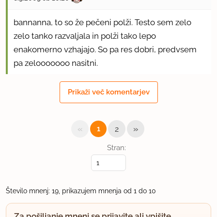
bannanna, to so že pečeni polži. Testo sem zelo
zelo tanko razvaljala in polži tako lepo
enakomerno vzhajajo. So pa res dobri, predvsem
pa zelooooooo nasitni.
Danes sem poskusila še eno različico: testo sem
Prikaži več komentarjev
namazala z Nutello in potresla s kokosovo moko.
Je prav dobro uspelo
«
»
1
2
uporabno
Stran:
bannanna
član od 2006
5457 sporočil
Število mnenj: 19, prikazujem mnenja od 1 do 10
8.9.2009 ob 22:59
waw. bo treba poskusiti!
Za pošiljanje mnenj se prijavite ali vpišite.