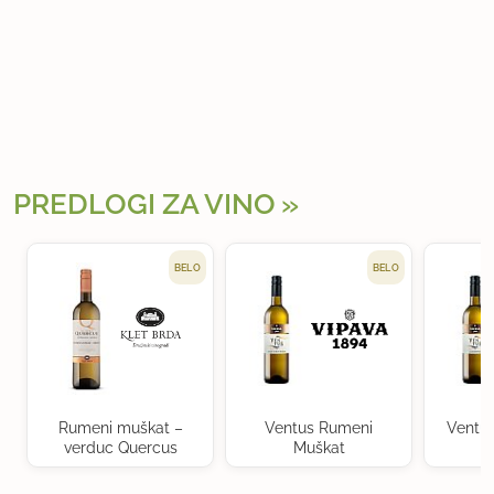
PREDLOGI ZA VINO
BELO
BELO
Rumeni muškat –
Ventus Rumeni
Ventu
verduc Quercus
Muškat