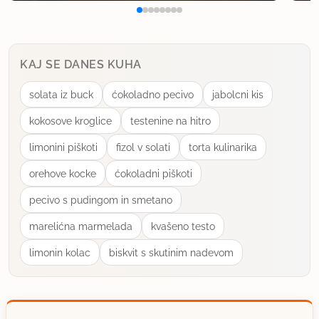
Katja D
član od 2006
446 sporočil
9.9.2009 ob 13:36
KAJ SE DANES KUHA
solata iz buck
ćokoladno pecivo
jabolcni kis
Majdi, jaz uporabljam to smetano, ki je na linku od
katke lopatke. Meni je všeč, ker je manj mastna kot
kokosove kroglice
testenine na hitro
navadna kisla smetana. Seveda lahko uporabiš
limonini piškoti
fizol v solati
torta kulinarika
tudi navadno kislo smetano, pa tudi kakšno drugo
orehove kocke
ćokoladni piškoti
mlečno zadevo, npr. navadno smetano, skuto,
mascarpone ...
pecivo s pudingom in smetano
marelićna marmelada
kvašeno testo
uporabno
limonin kolac
biskvit s skutinim nadevom
Katja D
član od 2006
446 sporočil
9.9.2009 ob 13:43