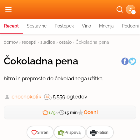
G
Recept
Sestavine
Postopek
Vino
Mnenja
Podobni 
domov
›
recepti
›
sladice
›
ostalo
›
Čokoladna pena
Čokoladna pena
hitro in preprosto do čokoladnega užitka
chochokolik
5.559 ogledov
Oceni
15 min
1/5
Zahtevnost
Shrani
Prispevaj
Natisni