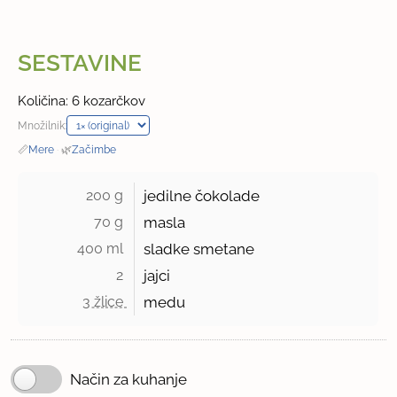
SESTAVINE
Količina: 6 kozarčkov
Množilnik:
📏
Mere
·
🌿
Začimbe
200 g 
jedilne čokolade
70 g 
masla
400 ml 
sladke smetane
2 
jajci
3 žlice 
medu
Način za kuhanje