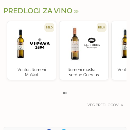
PREDLOGI ZA VINO
BELO
BELO
Ventus Rumeni
Rumeni muškat –
Ventu
Muškat
verduc Quercus
VEČ PREDLOGOV