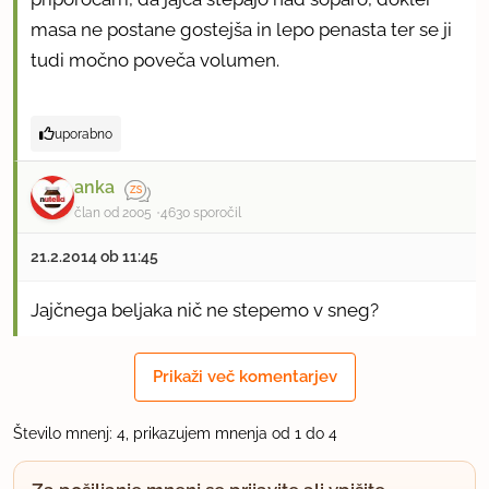
masa ne postane gostejša in lepo penasta ter se ji
tudi močno poveča volumen.
uporabno
anka
član od 2005
4630 sporočil
21.2.2014 ob 11:45
Jajčnega beljaka nič ne stepemo v sneg?
Čokoladno maso kaj ohladimo, predno dodamo
Prikaži več komentarjev
smetano?
Število mnenj: 4, prikazujem mnenja od 1 do 4
uporabno