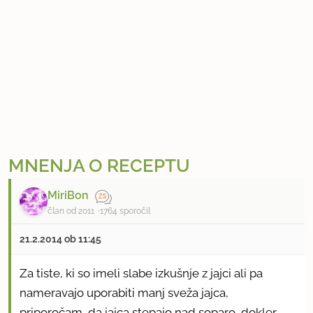
MNENJA O RECEPTU
MiriBon
član od 2011
1764 sporočil
21.2.2014 ob 11:45
Za tiste, ki so imeli slabe izkušnje z jajci ali pa
nameravajo uporabiti manj sveža jajca,
priporočam, da jajca stepajo nad soparo, dokler