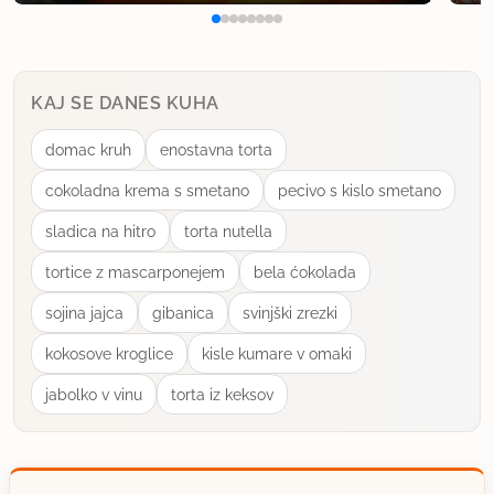
KAJ SE DANES KUHA
domac kruh
enostavna torta
cokoladna krema s smetano
pecivo s kislo smetano
sladica na hitro
torta nutella
tortice z mascarponejem
bela ćokolada
sojina jajca
gibanica
svinjški zrezki
kokosove kroglice
kisle kumare v omaki
jabolko v vinu
torta iz keksov