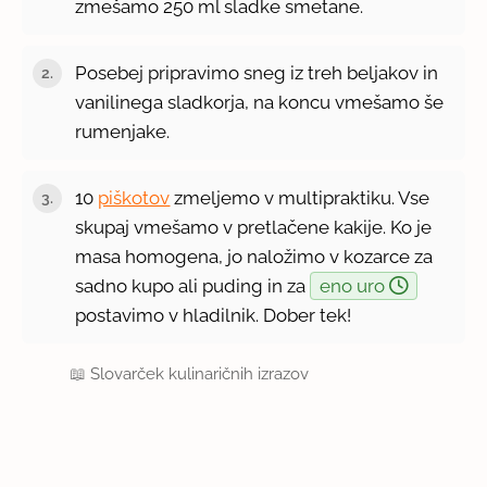
zmešamo 250 ml sladke smetane.
Posebej pripravimo sneg iz treh beljakov in
vanilinega sladkorja, na koncu vmešamo še
rumenjake.
10
piškotov
zmeljemo v multipraktiku. Vse
skupaj vmešamo v pretlačene kakije. Ko je
masa homogena, jo naložimo v kozarce za
sadno kupo ali puding in za
eno uro
postavimo v hladilnik. Dober tek!
📖
Slovarček kulinaričnih izrazov