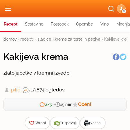
G
Recept
Sestavine
Postopek
Opombe
Vino
Mnenja
domov
›
recepti
›
sladice
›
kreme za torte in peciva
›
Kakijeva kre
Kakijeva krema
zlato jabolko v kremni izvedbi
pilič
19.874 ogledov
Oceni
15 min
2/5
Zahtevnost
Shrani
Prispevaj
Natisni