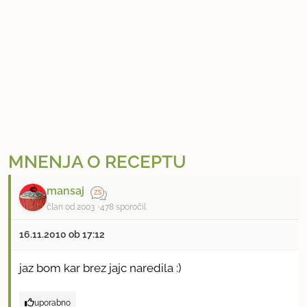
MNENJA O RECEPTU
mansaj
član od 2003
478 sporočil
16.11.2010 ob 17:12
jaz bom kar brez jajc naredila :)
uporabno