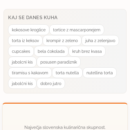
KAJ SE DANES KUHA
kokosove kroglice
tortice z mascarponejem
torta iz keksov
krompir z zeleno
juha z zelenjavo
cupcakes
bela ćokolada
kruh brez kvasa
jabolcni kis
posusen paradiznik
tiramisu s kakavom
torta nutella
nutellina torta
jabolćni kis
dobro jutro
Največja slovenska kulinarična skupnost.