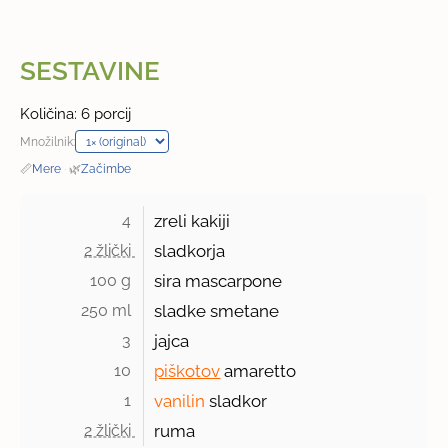
SESTAVINE
Količina: 6 porcij
Množilnik:
📏
Mere
·
🌿
Začimbe
4 
zreli kakiji
2 žlički 
sladkorja
100 g 
sira mascarpone
250 ml 
sladke smetane
3 
jajca
10 
piškotov
amaretto
1 
vanilin
sladkor
2 žlički 
ruma