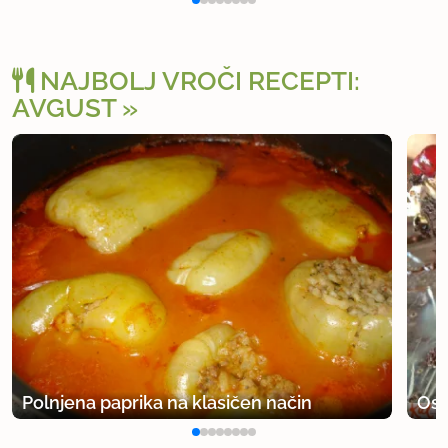
NAJBOLJ VROČI RECEPTI:
AVGUST
Polnjena paprika na klasičen način
Osv