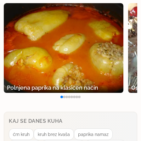
Polnjena paprika na klasičen način
Osv
KAJ SE DANES KUHA
ćrn kruh
kruh brez kvaša
paprika namaz