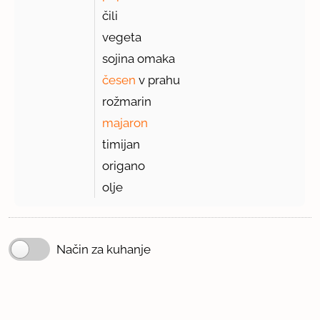
čili
vegeta
sojina omaka
česen
v prahu
rožmarin
majaron
timijan
origano
olje
Način za kuhanje