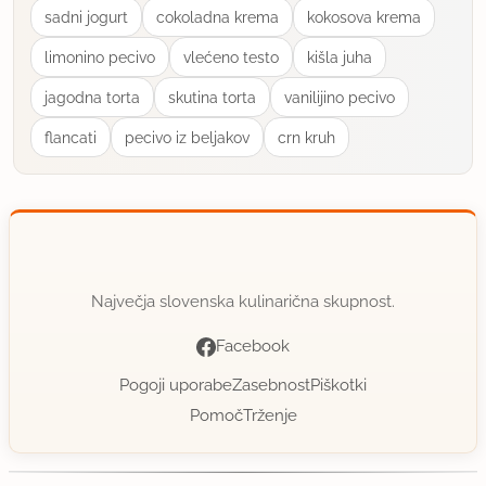
sadni jogurt
cokoladna krema
kokosova krema
limonino pecivo
vlećeno testo
kišla juha
jagodna torta
skutina torta
vanilijino pecivo
flancati
pecivo iz beljakov
crn kruh
Največja slovenska kulinarična skupnost.
Facebook
Pogoji uporabe
Zasebnost
Piškotki
Pomoč
Trženje