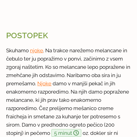
POSTOPEK
Skuhamo
njoke
. Na trakce narežemo melancane in
čebulo ter ju popražimo v ponvi, začinimo z vsem
zgoraj naštetim. Ko so melancane lepo popražene in
zmehčane jih odstavimo. Naribamo oba sira in ju
premešamo.
Njoke
damo v manjši pekač in jih
enakomerno razporedimo. Na njih damo popražene
melancane, ki jih prav tako enakomerno
razporedimo. Čez prelijemo mešanico creme
fraicheja in smetane za kuhanje ter potresemo s
sirom. Damo v predhodno ogreto pečico (200
stopinj) in pečemo
5 minut
oz. dokler sir ni