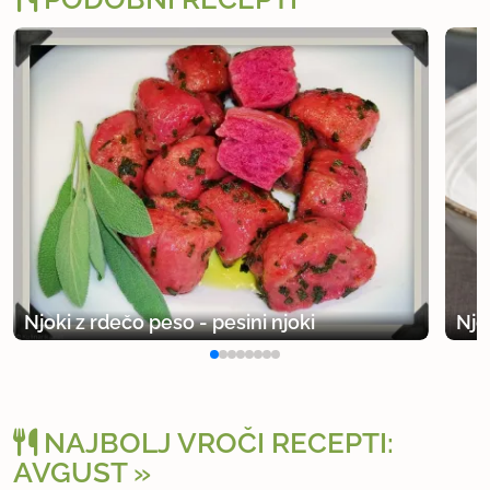
Njoki z rdečo peso - pesini njoki
Njo
NAJBOLJ VROČI RECEPTI:
AVGUST