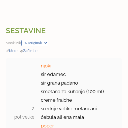
SESTAVINE
Množilnik:
📏
Mere
·
🌿
Začimbe
njoki
sir edamec
sir grana padano
smetana za kuhanje (100 ml)
creme fraiche
2 
srednje velike melancani
pol velike 
čebula ali ena mala
poper