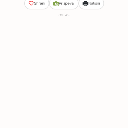
Shrani
Prispevaj
Natisni
OGLAS