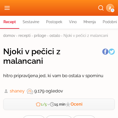
G
Recept
Sestavine
Postopek
Vino
Mnenja
Podobni 
domov
›
recepti
›
priloge
›
ostalo
›
Njoki v pečici z malancani
Njoki v pečici z
malancani
hitro pripravljena jed, ki vam bo ostala v spominu
shaney
9.179 ogledov
Oceni
15 min
1/5
Zahtevnost