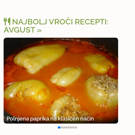
NAJBOLJ VROČI RECEPTI:
AVGUST
Osv
Polnjena paprika na klasičen način