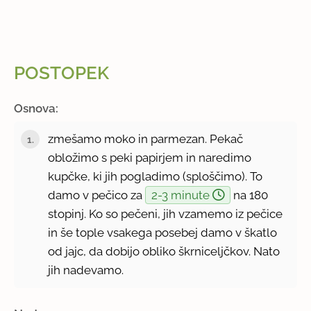
POSTOPEK
Osnova:
zmešamo moko in parmezan. Pekač
obložimo s peki papirjem in naredimo
kupčke, ki jih pogladimo (sploščimo). To
damo v pečico za
2-3 minute
na 180
stopinj. Ko so pečeni, jih vzamemo iz pečice
in še tople vsakega posebej damo v škatlo
od jajc, da dobijo obliko škrniceljčkov. Nato
jih nadevamo.