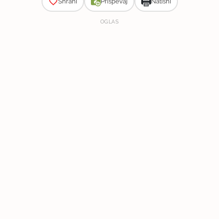
Shrani
Prispevaj
Natisni
OGLAS