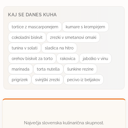
KAJ SE DANES KUHA
tortice z mascarponejem
kumare s krompirjem
cokoladni biskvit
zrezki v smetanovi omaki
tunina v solati
sladica na hitro
orehov biskvit za torto
rakovica
jabolko v vinu
marinada
torta nutella
šunkine rezine
prigrizek
svinjški zrezki
pecivo iz beljakov
Največja slovenska kulinarična skupnost.