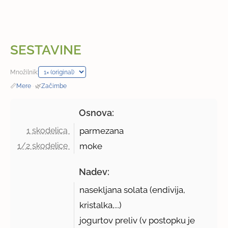
SESTAVINE
Množilnik:
📏
Mere
·
🌿
Začimbe
Osnova:
1 skodelica 
parmezana
1/2 skodelice 
moke
Nadev:
nasekljana solata (endivija,
kristalka,...)
jogurtov preliv (v postopku je