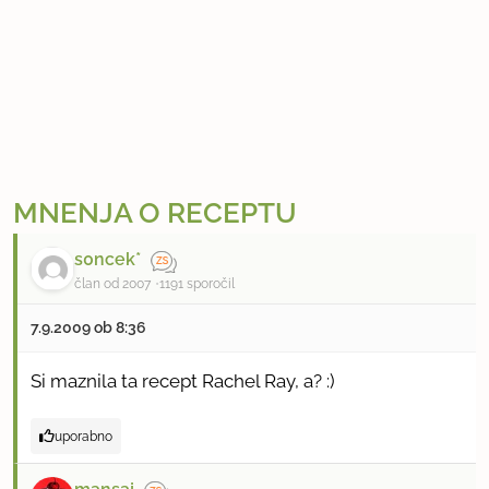
MNENJA O RECEPTU
s0ncek*
član od 2007
1191 sporočil
7.9.2009 ob 8:36
Si maznila ta recept Rachel Ray, a? :)
uporabno