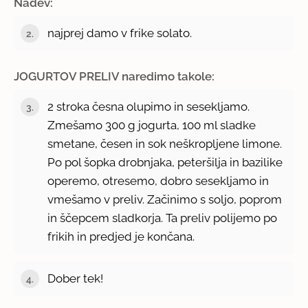
Nadev:
najprej damo v frike solato.
JOGURTOV PRELIV naredimo takole:
2 stroka česna olupimo in sesekljamo.
Zmešamo 300 g jogurta, 100 ml sladke
smetane, česen in sok neškropljene limone.
Po pol šopka drobnjaka, peteršilja in bazilike
operemo, otresemo, dobro sesekljamo in
vmešamo v preliv. Začinimo s soljo, poprom
in ščepcem sladkorja. Ta preliv polijemo po
frikih in predjed je končana.
Dober tek!