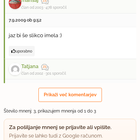
mansaj
član od 2003
478 sporočil
7.9.2009 ob 9:52
jaz bi še slikco imela :)
uporabno
Tatjana
član od 2002
301 sporočil
13.12.2010 ob 12:33
Prikaži več komentarjev
Alexa, a si ti sprobala ta recept, a si ga samo
napisala? Namreč tale moka in parmezan
Število mnenj: 3, prikazujem mnenja od 1 do 3
enostavno ne stoji skupaj, ko je pečeno. Ali kakšna
Za pošiljanje mnenj se prijavite ali vpišite.
sestavina manjka ali pa je treba uporabit mehkejši
Prijavite se lahko tudi z Google računom.
sir. Jaz sem potem v to mešaico dodala še