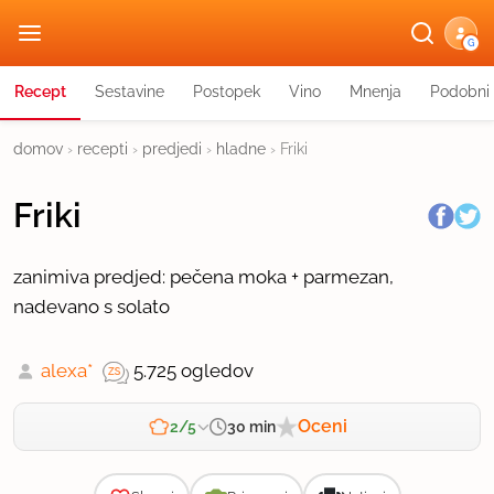
G
Recept
Sestavine
Postopek
Vino
Mnenja
Podobni 
domov
›
recepti
›
predjedi
›
hladne
›
Friki
Friki
zanimiva predjed: pečena moka + parmezan,
nadevano s solato
alexa*
5.725 ogledov
Oceni
30 min
2/5
Zahtevnost