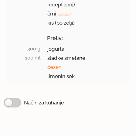
recept zanj)
črni
poper
kis (po želji)
Preliv:
300 g 
jogurta
100 ml 
sladke smetane
česen
limonin sok
Način za kuhanje