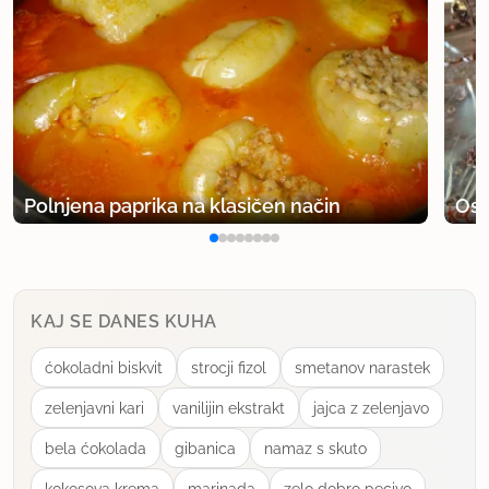
Polnjena paprika na klasičen način
Osv
KAJ SE DANES KUHA
ćokoladni biskvit
strocji fizol
smetanov narastek
zelenjavni kari
vanilijin ekstrakt
jajca z zelenjavo
bela ćokolada
gibanica
namaz s skuto
kokosova krema
marinada
zelo dobro pecivo