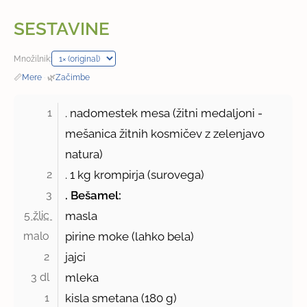
SESTAVINE
Množilnik:
📏
Mere
·
🌿
Začimbe
1
. nadomestek mesa (žitni medaljoni -
mešanica žitnih kosmičev z zelenjavo
natura)
2
. 1 kg krompirja (surovega)
3
. Bešamel:
5 žlic 
masla
malo 
pirine moke (lahko bela)
2 
jajci
3 dl 
mleka
1 
kisla smetana (
180 g
)