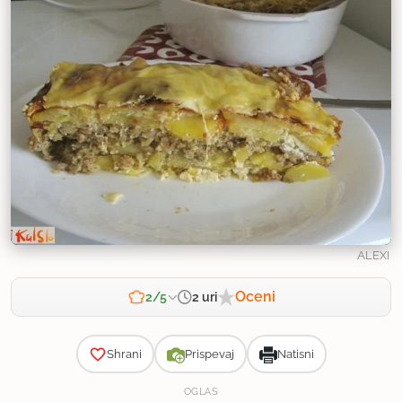
ALEXI
Oceni
2 uri
2/5
Zahtevnost
Shrani
Prispevaj
Natisni
OGLAS