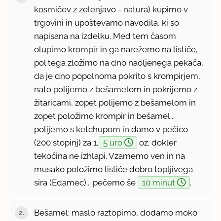
kosmičev z zelenjavo - natura) kupimo v
trgovini in upoštevamo navodila, ki so
napisana na izdelku. Med tem časom
olupimo krompir in ga narežemo na lističe,
pol tega zložimo na dno naoljenega pekača,
da je dno popolnoma pokrito s krompirjem,
nato polijemo z bešamelom in pokrijemo z
žitaricami, zopet polijemo z bešamelom in
zopet položimo krompir in bešamel...
polijemo s ketchupom in damo v pečico
(200 stopinj) za 1,
5 uro
oz. dokler
tekočina ne izhlapi. Vzamemo ven in na
musako položimo lističe dobro topljivega
sira (Edamec)... pečemo še
10 minut
.
Bešamel: maslo raztopimo, dodamo moko