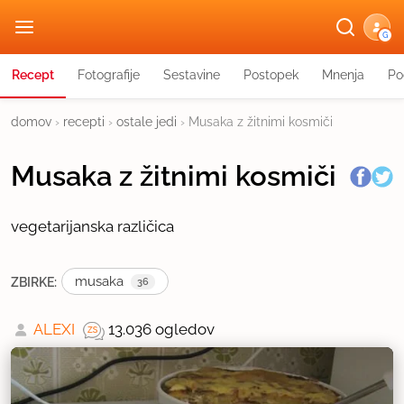
G
Recept
Fotografije
Sestavine
Postopek
Mnenja
Po
domov
›
recepti
›
ostale jedi
›
Musaka z žitnimi kosmiči
Musaka z žitnimi kosmiči
vegetarijanska različica
musaka
ZBIRKE:
36
ALEXI
13.036 ogledov