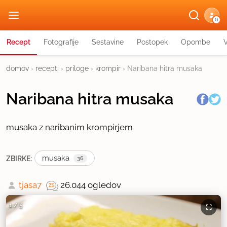
G
Recept
Fotografije
Sestavine
Postopek
Opombe
domov
›
recepti
›
priloge
›
krompir
›
Naribana hitra musaka
Naribana hitra musaka
musaka z naribanim krompirjem
musaka
ZBIRKE:
36
tjasa7
26.044 ogledov
1
/
5