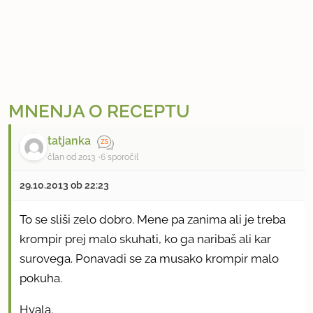
MNENJA O RECEPTU
tatjanka
član od 2013
6 sporočil
29.10.2013 ob 22:23
To se sliši zelo dobro. Mene pa zanima ali je treba
krompir prej malo skuhati, ko ga naribaš ali kar
surovega. Ponavadi se za musako krompir malo
pokuha.
Hvala.