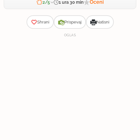
Oceni
1 ura 30 min
2/5
Zahtevnost
Shrani
Prispevaj
Natisni
OGLAS