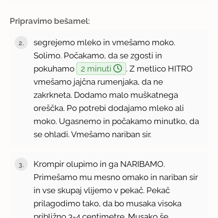
Pripravimo bešamel:
segrejemo mleko in vmešamo moko.
Solimo. Počakamo, da se zgosti in
pokuhamo
2 minuti
. Z metlico HITRO
vmešamo jajčna rumenjaka, da ne
zakrkneta. Dodamo malo muškatnega
oreščka. Po potrebi dodajamo mleko ali
moko. Ugasnemo in počakamo minutko, da
se ohladi. Vmešamo nariban sir.
Krompir olupimo in ga NARIBAMO.
Primešamo mu mesno omako in nariban sir
in vse skupaj vlijemo v pekač. Pekač
prilagodimo tako, da bo musaka visoka
približno 3-4 centimetre. Musako še