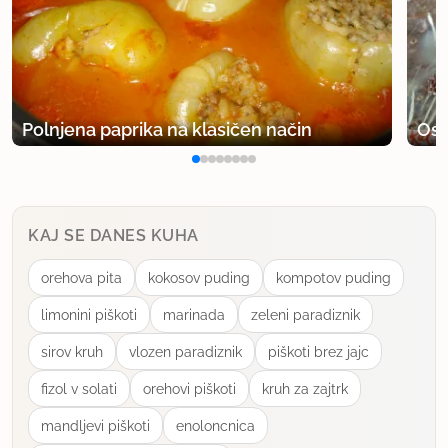
Polnjena paprika na klasičen način
Osv
KAJ SE DANES KUHA
orehova pita
kokosov puding
kompotov puding
limonini piškoti
marinada
zeleni paradiznik
sirov kruh
vlozen paradiznik
piškoti brez jajc
fizol v solati
orehovi piškoti
kruh za zajtrk
mandljevi piškoti
enoloncnica