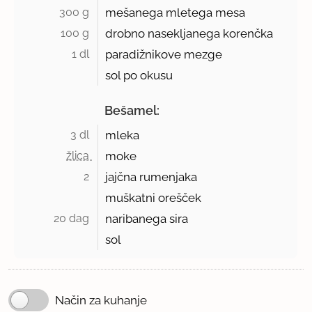
300 g 
mešanega mletega mesa
100 g 
drobno nasekljanega korenčka
1 dl 
paradižnikove mezge
sol po okusu
Bešamel:
3 dl 
mleka
žlica 
moke
2 
jajčna rumenjaka
muškatni orešček
20 dag 
naribanega sira
sol
Način za kuhanje