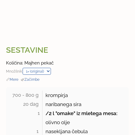
SESTAVINE
Količina: Majhen pekač
Množilnik:
📏
Mere
·
🌿
Začimbe
700 - 800 g 
krompirja
20 dag 
naribanega sira
1
/2 l "omake" iz mletega mesa:
olivno olje
1 
nasekljana čebula