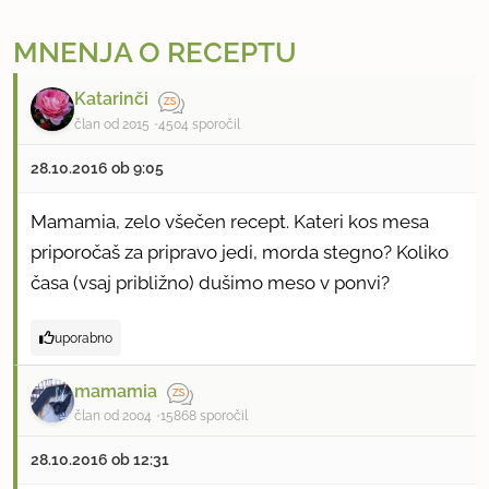
MNENJA O RECEPTU
Katarinči
član od 2015
4504 sporočil
28.10.2016 ob 9:05
Mamamia, zelo všečen recept. Kateri kos mesa
priporočaš za pripravo jedi, morda stegno? Koliko
časa (vsaj približno) dušimo meso v ponvi?
uporabno
mamamia
član od 2004
15868 sporočil
28.10.2016 ob 12:31