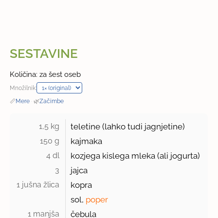
SESTAVINE
Količina: za šest oseb
Množilnik:
📏
Mere
·
🌿
Začimbe
1,5 kg 
teletine (lahko tudi jagnjetine)
150 g 
kajmaka
4 dl 
kozjega kislega mleka (ali jogurta)
3 
jajca
1 jušna žlica 
kopra
sol,
poper
1 manjša 
čebula