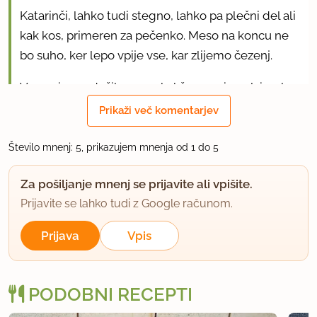
Katarinči, lahko tudi stegno, lahko pa plečni del ali
kak kos, primeren za pečenko. Meso na koncu ne
bo suho, ker lepo vpije vse, kar zlijemo čezenj.
V ponvi sem dušila meso kakšno uro in pol, imela
sem dva kosa, podolgovata in enakomerno debela
Prikaži več komentarjev
(podobno kot pri govedini rostbif). Ampak tudi če
ni povsem pečeno, ga potem v pečici pustiš malo
Število mnenj: 5, prikazujem mnenja od 1 do 5
dlje in se do konca speče, če nimate radi da je
Za pošiljanje mnenj se prijavite ali vpišite.
malo roza na sredini.
Prijavite se lahko tudi z Google računom.
uporabno
Prijava
Vpis
Cinija
član od 2010
41 sporočil
PODOBNI RECEPTI
30.10.2016 ob 3:58