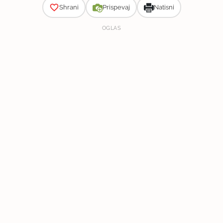
Shrani
Prispevaj
Natisni
OGLAS