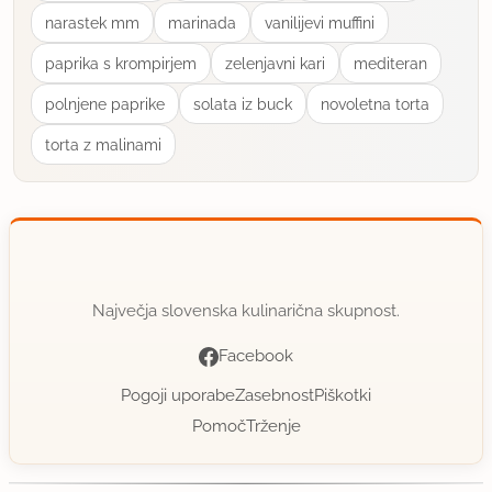
narastek mm
marinada
vanilijevi muffini
paprika s krompirjem
zelenjavni kari
mediteran
polnjene paprike
solata iz buck
novoletna torta
torta z malinami
Največja slovenska kulinarična skupnost.
Facebook
Pogoji uporabe
Zasebnost
Piškotki
Pomoč
Trženje