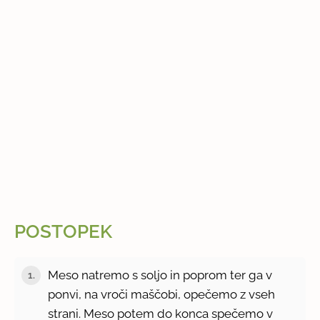
POSTOPEK
Meso natremo s soljo in poprom ter ga v
1.
ponvi, na vroči maščobi, opečemo z vseh
strani. Meso potem do konca spečemo v