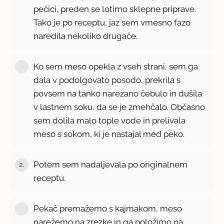
pečici, preden se lotimo sklepne priprave.
Tako je po receptu, jaz sem vmesno fazo
naredila nekoliko drugače.
Ko sem meso opekla z vseh strani, sem ga
dala v podolgovato posodo, prekrila s
povsem na tanko narezano čebulo in dušila
v lastnem soku, da se je zmehčalo. Občasno
sem dolila malo tople vode in prelivala
meso s sokom, ki je nastajal med peko.
Potem sem nadaljevala po originalnem
2.
receptu.
Pekač premažemo s kajmakom, meso
narežemo na zrezke in ga položimo na