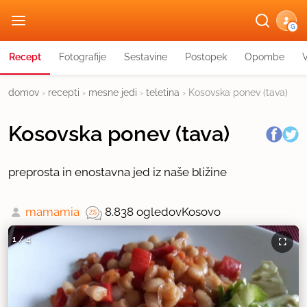
G
Recept
Fotografije
Sestavine
Postopek
Opombe
domov
›
recepti
›
mesne jedi
›
teletina
›
Kosovska ponev (tava)
Kosovska ponev (tava)
preprosta in enostavna jed iz naše bližine
mamamia
8.838 ogledov
Kosovo
1
/
4