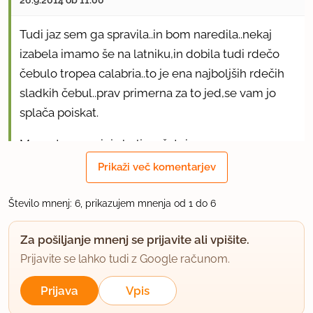
26.9.2014 ob 11:00
Tudi jaz sem ga spravila..in bom naredila..nekaj
izabela imamo še na latniku,in dobila tudi rdečo
čebulo tropea calabria..to je ena najboljših rdečih
sladkih čebul..prav primerna za to jed,se vam jo
splača poiskat.
Me pa to spominja bolj na čatni.
Prikaži več komentarjev
uporabno
Število mnenj: 6, prikazujem mnenja od 1 do 6
proxima
član od 2003
2514 sporočil
Za pošiljanje mnenj se prijavite ali vpišite.
26.9.2014 ob 11:33
Prijavite se lahko tudi z Google računom.
Prijava
Vpis
Jaz bi ji še najrajši rekla relish, ampak pravega
izraza v slovenščini za to ne poznam.