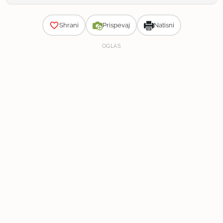
Zahtevnost
Shrani
Prispevaj
Natisni
OGLAS