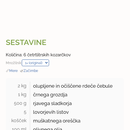
SESTAVINE
Količina: 6 četrtlitrskih kozarčkov
Množilnik:
📏
Mere
·
🌿
Začimbe
2 kg 
olupljene in očiščene rdeče čebule
1 kg 
črnega grozdja
500 g 
rjavega sladkorja
5 
lovorjevih listov
košček 
muškatnega oreščka
100 ml 
olivnega olja