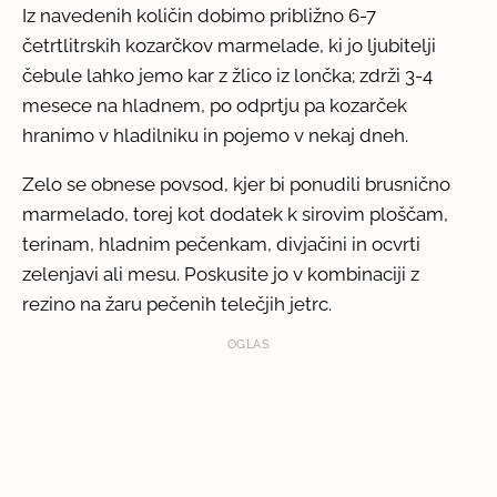
Iz navedenih količin dobimo približno 6-7
četrtlitrskih kozarčkov marmelade, ki jo ljubitelji
čebule lahko jemo kar z žlico iz lončka; zdrži 3-4
mesece na hladnem, po odprtju pa kozarček
hranimo v hladilniku in pojemo v nekaj dneh.
Zelo se obnese povsod, kjer bi ponudili brusnično
marmelado, torej kot dodatek k sirovim ploščam,
terinam, hladnim pečenkam, divjačini in ocvrti
zelenjavi ali mesu. Poskusite jo v kombinaciji z
rezino na žaru pečenih telečjih jetrc.
OGLAS