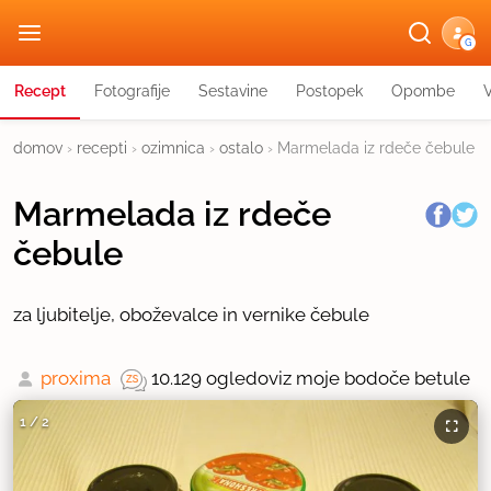
G
Recept
Fotografije
Sestavine
Postopek
Opombe
domov
›
recepti
›
ozimnica
›
ostalo
›
Marmelada iz rdeče čebule
Marmelada iz rdeče
čebule
za ljubitelje, oboževalce in vernike čebule
proxima
10.129 ogledov
iz moje bodoče betule
1
/
2