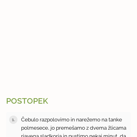
POSTOPEK
Čebulo razpolovimo in narežemo na tanke
polmesece, jo premešamo z dvema žlicama
rjavega sladkorja in pustimo nekaj minut, da