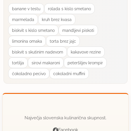
L.p.
banane v testu
rolada s kislo smetano
P.s. Čestitke za zamisel.
marmelada
kruh brez kvasa
uporabno
biskvit s kislo smetano
mandljevi piskoti
limonina omaka
torta brez jajc
proxima
član od 2003
2514 sporočil
biskvit s skutinim nadevom
kakavove rezine
27.9.2014 ob 10:11
tortilja
sirovi makaroni
peteršiljev krompir
ćokoladno pecivo
cokoladni muffini
Ah, saj zamisel ni moja, samo malce prirejena po
nekaj drugih receptih (ponavadi dajo kis in rdeče
vino za izboljšanje barve, grozdni in limonin sok sta
pa res moja ideja).
Glede zmrznjene čebule: v neki starejši knjigi o
Največja slovenska kulinarična skupnost.
vlaganju je pisalo, da lahko večino vrst sadja
zamrzneš in kuhaš marmelado takrat, ko imaš čas
Facebook