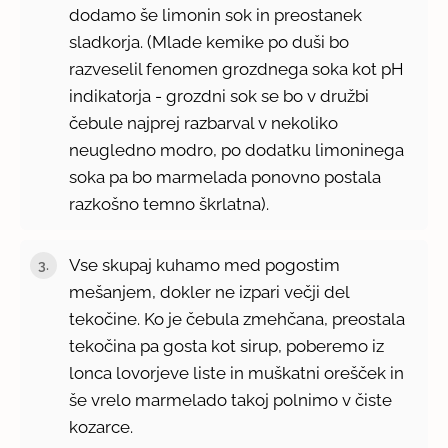
dodamo še limonin sok in preostanek
sladkorja. (Mlade kemike po duši bo
razveselil fenomen grozdnega soka kot pH
indikatorja - grozdni sok se bo v družbi
čebule najprej razbarval v nekoliko
neugledno modro, po dodatku limoninega
soka pa bo marmelada ponovno postala
razkošno temno škrlatna).
Vse skupaj kuhamo med pogostim
mešanjem, dokler ne izpari večji del
tekočine. Ko je čebula zmehčana, preostala
tekočina pa gosta kot sirup, poberemo iz
lonca lovorjeve liste in muškatni orešček in
še vrelo marmelado takoj polnimo v čiste
kozarce.