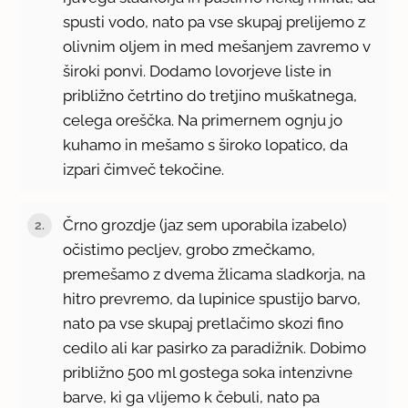
spusti vodo, nato pa vse skupaj prelijemo z
olivnim oljem in med mešanjem zavremo v
široki ponvi. Dodamo lovorjeve liste in
približno četrtino do tretjino muškatnega,
celega oreščka. Na primernem ognju jo
kuhamo in mešamo s široko lopatico, da
izpari čimveč tekočine.
Črno grozdje (jaz sem uporabila izabelo)
očistimo pecljev, grobo zmečkamo,
premešamo z dvema žlicama sladkorja, na
hitro prevremo, da lupinice spustijo barvo,
nato pa vse skupaj pretlačimo skozi fino
cedilo ali kar pasirko za paradižnik. Dobimo
približno 500 ml gostega soka intenzivne
barve, ki ga vlijemo k čebuli, nato pa