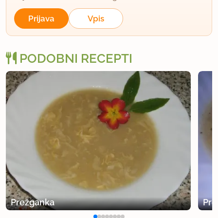
Prijava
Vpis
PODOBNI RECEPTI
Prežganka
Pre