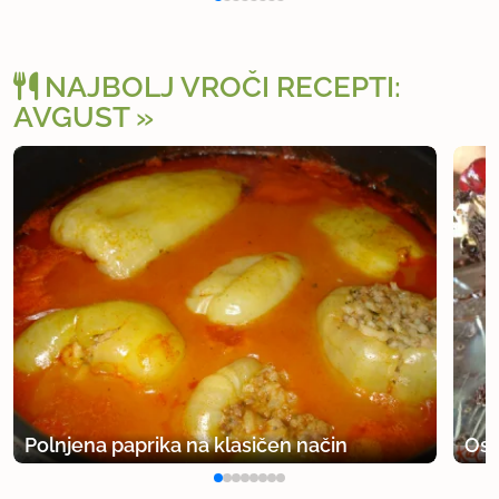
NAJBOLJ VROČI RECEPTI:
AVGUST
Polnjena paprika na klasičen način
Osv