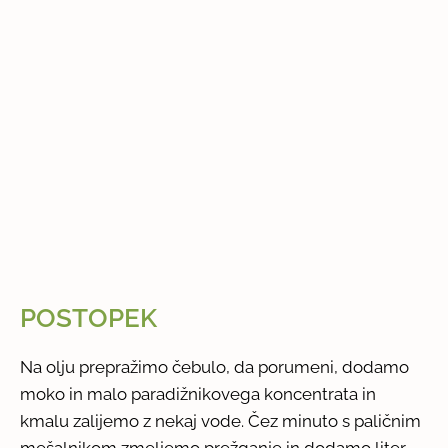
POSTOPEK
Na olju prepražimo čebulo, da porumeni, dodamo
moko in malo paradižnikovega koncentrata in
kmalu zalijemo z nekaj vode. Čez minuto s paličnim
mešalnikom zmeljemo prežganje in dodamo liter