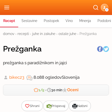
G
Recept
Sestavine
Postopek
Vino
Mnenja
Podobni 
domov
›
recepti
›
juhe in zakuhe
›
ostale juhe
›
Prežganka
Prežganka
prežganka s paradižnikom in jajci
bikec23
8.088 ogledov
Slovenija
Oceni
30 min
1/5
Zahtevnost
Shrani
Prispevaj
Natisni