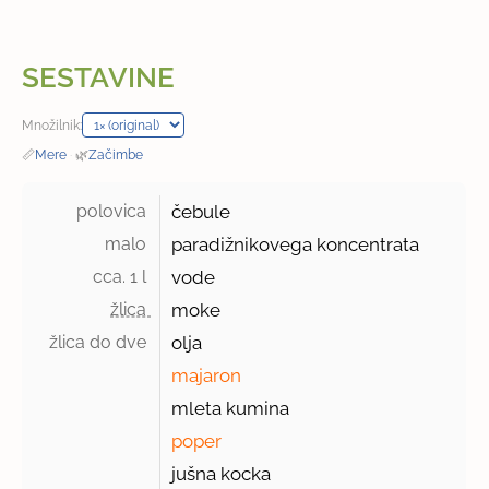
SESTAVINE
Množilnik:
📏
Mere
·
🌿
Začimbe
polovica 
čebule
malo 
paradižnikovega koncentrata
cca. 1 l 
vode
žlica 
moke
žlica do dve 
olja
majaron
mleta kumina
poper
jušna kocka