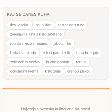
KAJ SE DANES KUHA
fizol v solati
naj biskvit
testenine s tuno
zelenjavna juha s kislo smetano
rolada s kislo smetano
jabolcni kis
biskvitna rolada
zeleni paradiznik
torta brez jajc
zelo dobro pecivo
bucke v omaki
tortilje
ćokoladna krema
kišlo zelje
orehovi piškoti
Največja slovenska kulinarična skupnost.