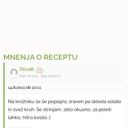
MNENJA O RECEPTU
OlivaB
član od 2011
649 sporočil
14.8.2011 ob 22:11
Na krožniku se še popopra, zraven pa skleda solate
in svež kruh. Se strinjam, zelo okusno, za poleti
lahko, hitro kosilo ;)