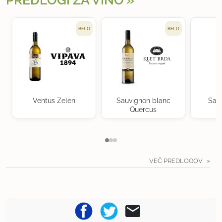
PREDLOGI ZA VINO
BELO
BELO
Ventus Zelen
Sauvignon blanc
Sau
Quercus
VEČ PREDLOGOV