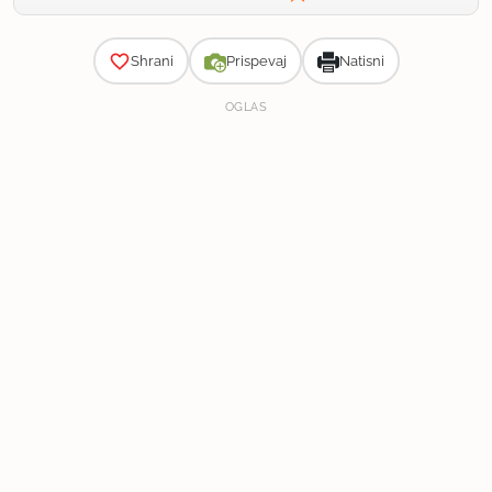
Zahtevnost
Shrani
Prispevaj
Natisni
OGLAS