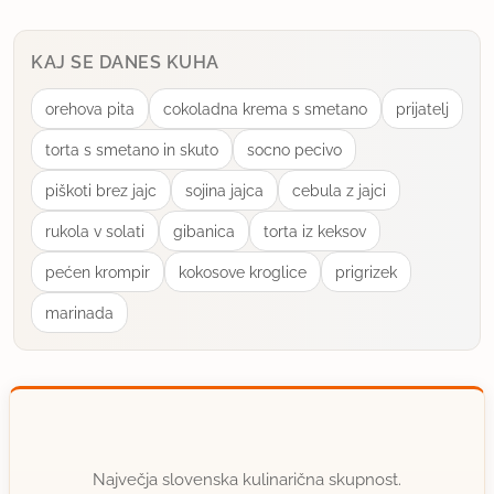
uporabno
KAJ SE DANES KUHA
mala kuharica
član od 2008
97 sporočil
orehova pita
cokoladna krema s smetano
prijatelj
torta s smetano in skuto
socno pecivo
15.8.2014 ob 21:12
piškoti brez jajc
sojina jajca
cebula z jajci
Neverjetno kako preprosta in odlična jed :) čista
rukola v solati
gibanica
torta iz keksov
petica :)
pećen krompir
kokosove kroglice
prigrizek
uporabno
marinada
3.14jana
član od 2007
43 sporočil
15.8.2015 ob 8:21
Takega se spomnim iz otroštva. Hvala za recept!
Največja slovenska kulinarična skupnost.