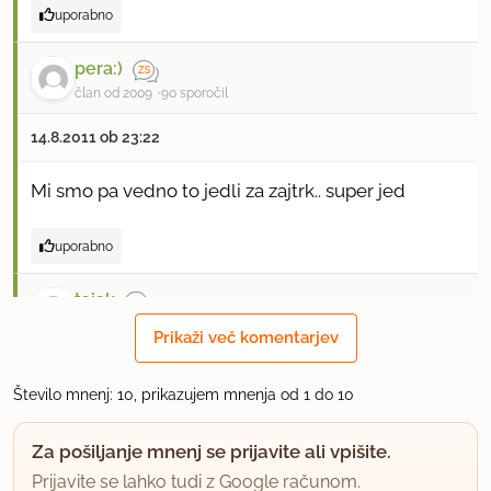
uporabno
pera:)
član od 2009
90 sporočil
14.8.2011 ob 23:22
Mi smo pa vedno to jedli za zajtrk.. super jed
uporabno
tajak
član od 2009
1 sporočil
Prikaži več komentarjev
13.8.2012 ob 18:41
Število mnenj: 10, prikazujem mnenja od 1 do 10
super jed, ena mojih najljubših in tale recept je
Za pošiljanje mnenj se prijavite ali vpišite.
originalni;))
Prijavite se lahko tudi z Google računom.