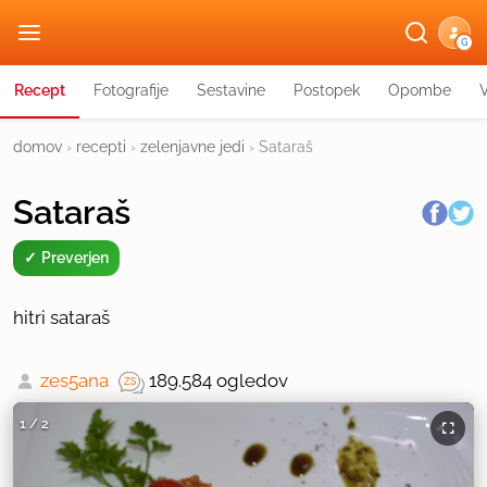
G
Recept
Fotografije
Sestavine
Postopek
Opombe
domov
›
recepti
›
zelenjavne jedi
›
Sataraš
Sataraš
Preverjen
hitri sataraš
zes5ana
189.584 ogledov
1
/
2