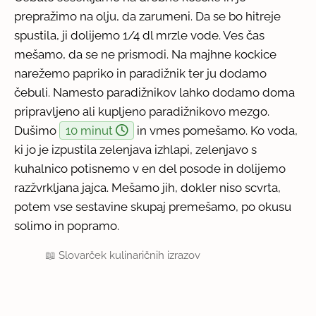
prepražimo na olju, da zarumeni. Da se bo hitreje
spustila, ji dolijemo 1/4 dl mrzle vode. Ves čas
mešamo, da se ne prismodi. Na majhne kockice
narežemo papriko in paradižnik ter ju dodamo
čebuli. Namesto paradižnikov lahko dodamo doma
pripravljeno ali kupljeno paradižnikovo mezgo.
Dušimo
10 minut
in vmes pomešamo. Ko voda,
ki jo je izpustila zelenjava izhlapi, zelenjavo s
kuhalnico potisnemo v en del posode in dolijemo
razžvrkljana jajca. Mešamo jih, dokler niso scvrta,
potem vse sestavine skupaj premešamo, po okusu
solimo in popramo.
📖
Slovarček kulinaričnih izrazov