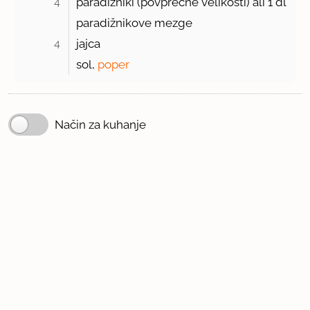
4 
paradižniki (povprečne velikosti) ali
1 dl
paradižnikove mezge
4 
jajca
sol,
poper
Način za kuhanje