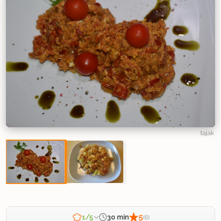
tajak
5
30 min
1/5
(6)