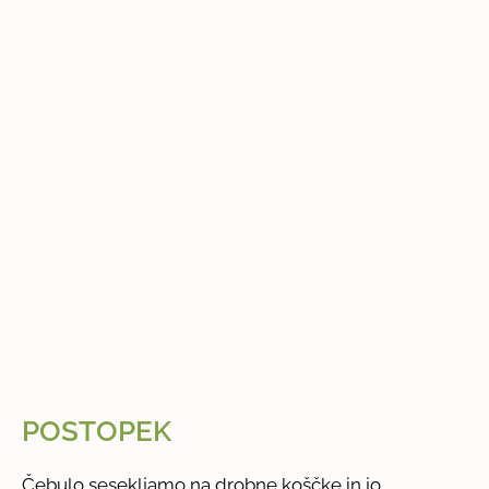
POSTOPEK
Čebulo sesekljamo na drobne koščke in jo