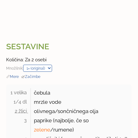
SESTAVINE
Količina: Za 2 osebi
Množilnik:
📏
Mere
·
🌿
Začimbe
1 velika 
čebula
1/4 dl 
mrzle vode
2 žlici 
olivnega/sončničnega olja
3 
paprike (najbolje, če so
zelene
/rumene)