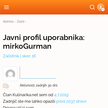
G
domov
›
člani
›
Javni profil
uporabnika:
mirkoGurman
Začetnik
| skor: 16
Aktivnosti zadnjih 30 dni
Član Kulinarika.net sem od
4.7.2019
Zadnjič ste me lahko opazili
pred 2037 dnevi
Prispeval(a) sem