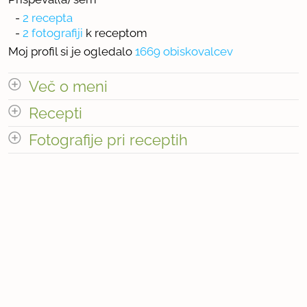
-
2 recepta
-
2 fotografiji
k receptom
Moj profil si je ogledalo
1669 obiskovalcev
Več o meni
Recepti
Najljubše knjige
Fotografije pri receptih
Pa čeprav ni zmeraj kaviar ;>
Število receptov: 2
Število fotografij pri receptih: 2