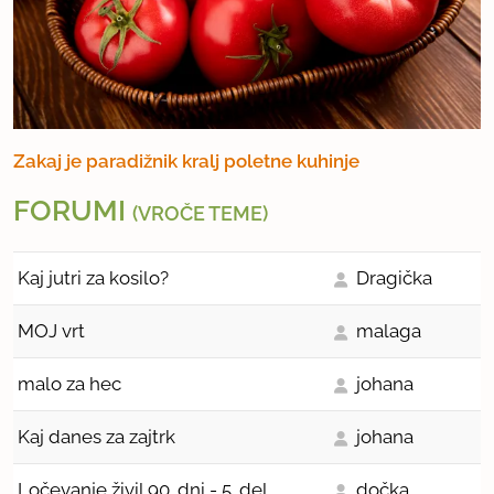
Zakaj je paradižnik kralj poletne kuhinje
FORUMI
(VROČE TEME)
Kaj jutri za kosilo?
Dragička
MOJ vrt
malaga
malo za hec
johana
Kaj danes za zajtrk
johana
Ločevanje živil 90. dni - 5. del
dočka