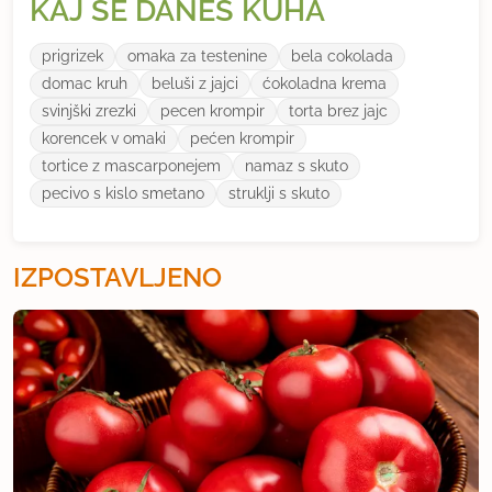
KAJ SE DANES KUHA
prigrizek
omaka za testenine
bela cokolada
domac kruh
beluši z jajci
ćokoladna krema
svinjški zrezki
pecen krompir
torta brez jajc
korencek v omaki
pećen krompir
tortice z mascarponejem
namaz s skuto
pecivo s kislo smetano
struklji s skuto
IZPOSTAVLJENO