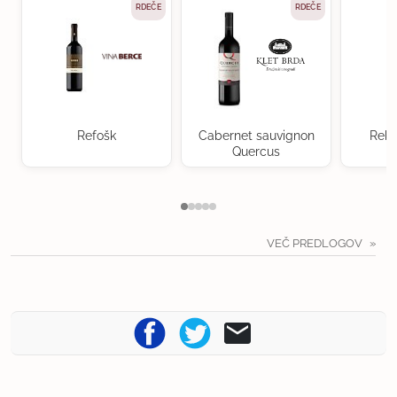
RDEČE
RDEČE
Refošk
Cabernet sauvignon
Rebu
Quercus
VEČ PREDLOGOV