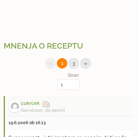
MNENJA O RECEPTU
«
»
1
3
Stran:
cukrcek
član od 2005
162 sporočil
19.6.2006 ob 16:13