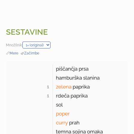
SESTAVINE
Množilnik:
📏
Mere
·
🌿
Začimbe
piščančja prsa
hamburška slanina
1 
zelena
paprika
1 
rdeča paprika
sol
poper
curry
prah
temna sojina omaka