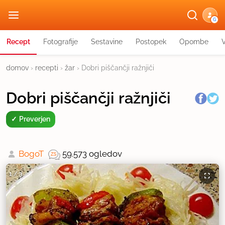
G
Recept
Fotografije
Sestavine
Postopek
Opombe
domov
›
recepti
›
žar
›
Dobri piščančji ražnjiči
Dobri piščančji ražnjiči
Preverjen
BogoT
59.573 ogledov
1
/
3