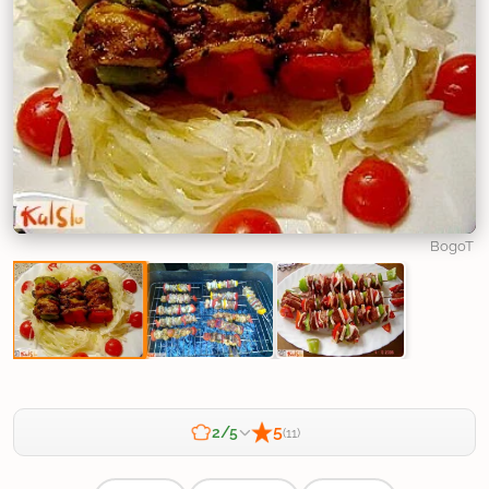
BogoT
5
2/5
(11)
Zahtevnost