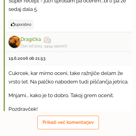
Super recept - jutri sprobam pa ocenim...bi ti pa že
sedaj dala 5.
uporabno
Dragička
član od 2003
9494 sporočil
19.6.2006 ob 21:53
Cukrcek, kar mirno oceni, take ražnjiče delam že
vrsto let. Na palčko nabodem tudi piščančja jetrica.
Mnjami... kako je to dobro. Takoj grem ocenit.
Pozdravček!
Prikaži več komentarjev
uporabno