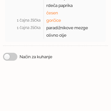
rdeča paprika
česen
1 čajna žlička 
gorčice
1 čajna žlička 
paradižnikove mezge
olivno olje
Način za kuhanje