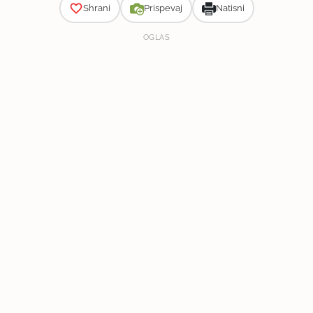
Shrani
Prispevaj
Natisni
OGLAS