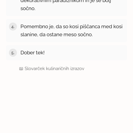
dekorativnim paradižnikom in je še bolj
sočno.
Pomembno je, da so kosi piščanca med kosi
slanine, da ostane meso sočno.
Dober tek!
📖
Slovarček kulinaričnih izrazov