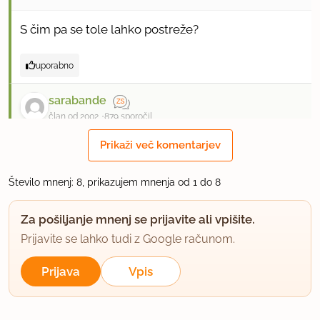
S čim pa se tole lahko postreže?
uporabno
sarabande
član od 2002
879 sporočil
Prikaži več komentarjev
24.5.2012 ob 16:37
Postreze se kot sladica.
Število mnenj: 8, prikazujem mnenja od 1 do 8
uporabno
Za pošiljanje mnenj se prijavite ali vpišite.
Prijavite se lahko tudi z Google računom.
Anansie
član od 2005
194 sporočil
Prijava
Vpis
24.5.2012 ob 18:53