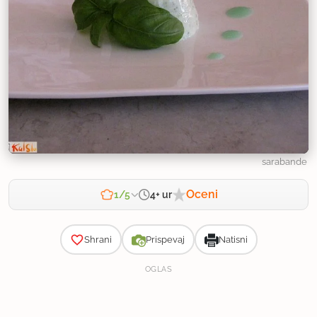
sarabande
Oceni
4+ ur
1/5
Zahtevnost
Shrani
Prispevaj
Natisni
OGLAS