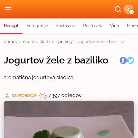
G
Recept
Fotografije
Sestavine
Postopek
Vino
Mnen
domov
›
recepti
›
sladice
›
pudingi
›
Jogurtov žele z baziliko
Jogurtov žele z baziliko
aromatična jogurtova sladica
sarabande
7.397 ogledov