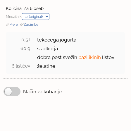
Količina: Za 6 oseb.
Množilnik:
📏
Mere
·
🌿
Začimbe
0,5 l 
tekočega jogurta
60 g 
sladkorja
dobra pest svežih
bazilikinih
listov
6 lističev 
želatine
Način za kuhanje