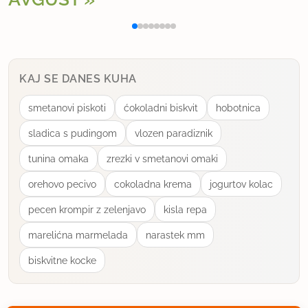
Polnjena paprika na klasičen način
Osv
25.5.2012 ob 20:46
enkrat sem že delala, Alenka Kodele ima
čokoladno kremo z bailiko na lagerju, pa je
KAJ SE DANES KUHA
zanimivo :)
smetanovi piskoti
ćokoladni biskvit
hobotnica
uporabno
sladica s pudingom
vlozen paradiznik
Kotarca
tunina omaka
zrezki v smetanovi omaki
član od 2010
614 sporočil
orehovo pecivo
cokoladna krema
jogurtov kolac
25.5.2012 ob 22:54
pecen krompir z zelenjavo
kisla repa
Ampak bazilika je vendar zelo aromatična . Ne bi
marelićna marmelada
narastek mm
rekla da je nežnega okusa, sarabande.
biskvitne kocke
uporabno