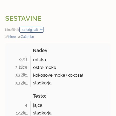
SESTAVINE
Množilnik:
📏
Mere
·
🌿
Začimbe
Nadev:
0,5 l 
mleka
3 žlice 
ostre moke
10 žlic 
kokosove moke (kokosa)
10 žlic 
sladkorja
Testo:
4 
jajca
12 žlic 
sladkorja