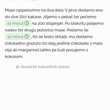
Maso razpolovimo na dva dela. V prvo dodamo eno
do dve žlici kakave, zlijemo v pekač ter pečemo
10 minut
na 200 stopinjah. Po biskvitu polijemo
nadev ter drugo polovico mase. Pečemo še
10 minut
. Ko se testo ohladi, mu dodamo
čokoladno glazuro (10 dag jedilne čokolade z malo
olja ali margarine),lahko pa tudi posujemo s
kokosom.
📖
Slovarček kulinaričnih izrazov