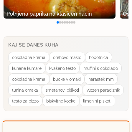
Polnjena paprika na klasičen način
Osv
KAJ SE DANES KUHA
ćokoladna krema
orehovo maslo
hobotnica
kuhane kumare
kvašeno testo
muffini s cokolado
cokoladna krema
bucke v omaki
narastek mm
tunina omaka
smetanovi piškoti
vlozen paradiznik
testo za pizzo
biskvitne kocke
limonini piskoti