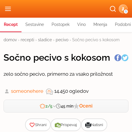
G
Recept
Sestavine
Postopek
Vino
Mnenja
Podobni 
domov
›
recepti
›
sladice
›
pecivo
›
Sočno pecivo s kokosom
Sočno pecivo s kokosom
zelo sočno pecivo, primerno za vsako priložnost
someonehere
14.450 ogledov
Oceni
45 min
2/5
Zahtevnost
Shrani
Prispevaj
Natisni