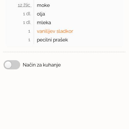
12 žlic 
moke
1 dl 
olja
1 dl 
mleka
1 
vanilijev sladkor
1 
pecilni prašek
Način za kuhanje