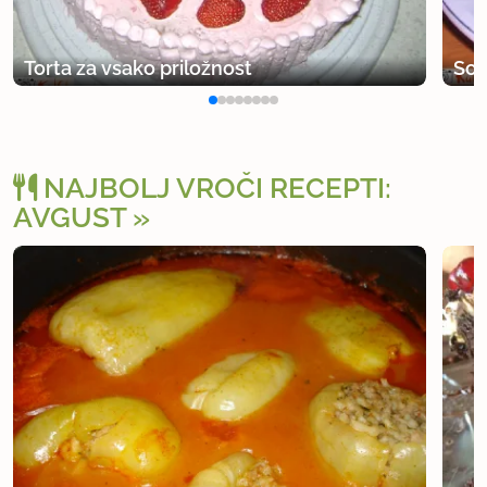
Torta za vsako priložnost
Soč
NAJBOLJ VROČI RECEPTI:
AVGUST