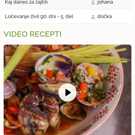
Kaj danes za zajtrk
johana
Ločevanje živil 90. dni - 5. del
dočka
VIDEO RECEPTI