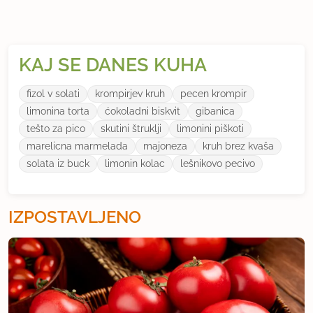
KAJ SE DANES KUHA
fizol v solati
krompirjev kruh
pecen krompir
limonina torta
ćokoladni biskvit
gibanica
tešto za pico
skutini štruklji
limonini piškoti
marelicna marmelada
majoneza
kruh brez kvaša
solata iz buck
limonin kolac
lešnikovo pecivo
IZPOSTAVLJENO