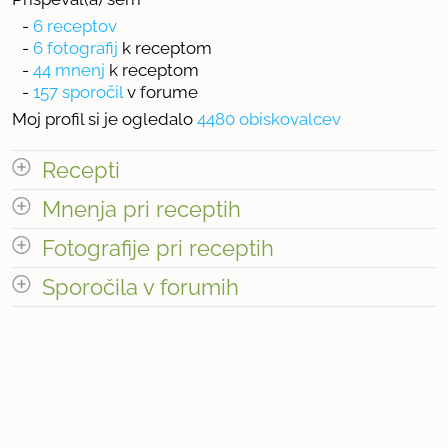
-
6 receptov
-
6 fotografij
k receptom
-
44 mnenj
k receptom
-
157 sporočil
v forume
Moj profil si je ogledalo
4480 obiskovalcev
Recepti
Mnenja pri receptih
Število receptov: 6
odpri vse
Fotografije pri receptih
Sporočila v forumih
« prejšnja
1
5
naslednja Â»
odpri vse
« prejšnja
1
2
naslednja Â»
Število mnenj pri receptih: 44
« prejšnja
1
16
naslednja Â»
Število fotografij pri receptih: 6
Število sporočil v forumih: 157