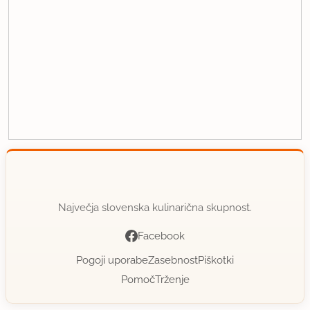
Največja slovenska kulinarična skupnost.
Facebook
Pogoji uporabe
Zasebnost
Piškotki
Pomoč
Trženje