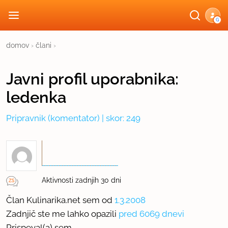
G
domov
›
člani
›
Javni profil
uporabnika:
ledenka
Pripravnik
(komentator) | skor: 249
Aktivnosti zadnjih 30 dni
Član Kulinarika.net sem od
1.3.2008
Zadnjič ste me lahko opazili
pred 6069 dnevi
Prispeval(a) sem