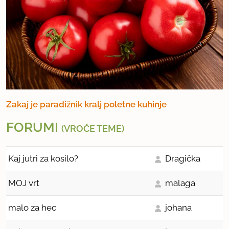
Zakaj je paradižnik kralj poletne kuhinje
FORUMI
(VROČE TEME)
Kaj jutri za kosilo?
Dragička
MOJ vrt
malaga
malo za hec
johana