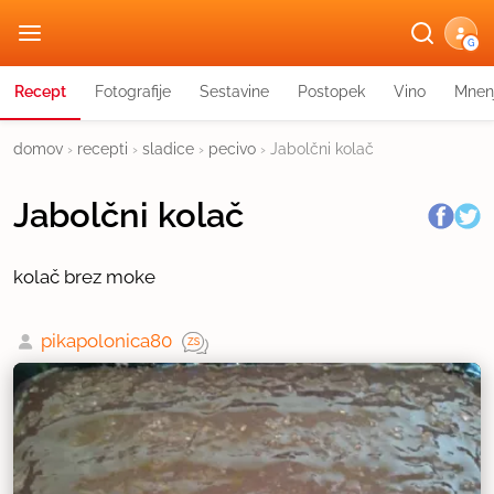
G
Recept
Fotografije
Sestavine
Postopek
Vino
Mnen
domov
›
recepti
›
sladice
›
pecivo
›
Jabolčni kolač
Jabolčni kolač
kolač brez moke
pikapolonica80