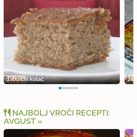
uporabno
Jabolčni kolač
Jab
NAJBOLJ VROČI RECEPTI:
AVGUST