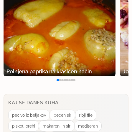
Polnjena paprika na klasičen način
Jog
KAJ SE DANES KUHA
pecivo iz beljakov
pecen sir
ribji file
piskoti orehi
makaroni in sir
mediteran