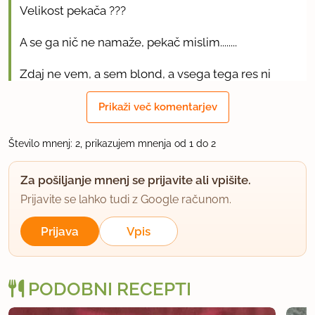
Velikost pekača ???
A se ga nič ne namaže, pekač mislim........
Zdaj ne vem, a sem blond, a vsega tega res ni
navedenega :) :) :)
Prikaži več komentarjev
brez zamere...
Število mnenj: 2, prikazujem mnenja od 1 do 2
uporabno
Za pošiljanje mnenj se prijavite ali vpišite.
pikapolonica80
Prijavite se lahko tudi z Google računom.
član od 2010
34 sporočil
Prijava
Vpis
7.5.2015 ob 10:46
Jaz uporabljam teflonski pekač dimenzije 25 X 35
PODOBNI RECEPTI
cm, katerega ni potrebno namazati. Lahko pa tudi,
da se slučajno ne prime kaj nanj. ;-)