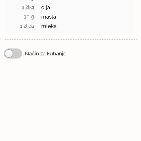
2 žlici 
olja
30 g 
masla
1 žlica 
mleka
Način za kuhanje