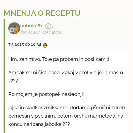
MNENJA O RECEPTU
hribovc61
član od 2013
2057 sporočil
7.5.2015 ob 10:34
Hm, zanimivo. Tole pa probam in poslikam :)
Ampak mi ni čist jasno. Zakaj v preliv olje in maslo
????
Po mojem je postopek naslednji:
jajca in sladkor zmiksamo, dodamo pšenični zdrob
pomešan s pecilnim, potem orehi, marmelada, na
koncu naribana jabolka ???