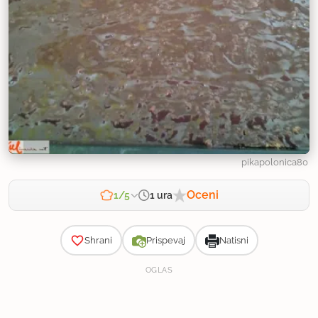
pikapolonica80
Oceni
1 ura
1/5
Zahtevnost
Shrani
Prispevaj
Natisni
OGLAS