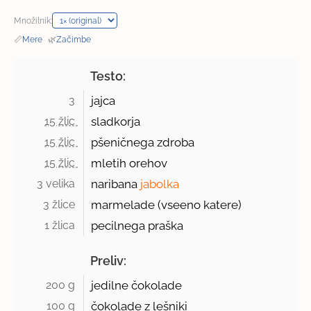
Množilnik:
📏
Mere
·
🌿
Začimbe
Testo:
3 
jajca
15 žlic 
sladkorja
15 žlic 
pšeničnega zdroba
15 žlic 
mletih orehov
3 velika 
naribana
jabolka
3 žlice 
marmelade (vseeno katere)
1 žlica 
pecilnega praška
Preliv:
200 g 
jedilne čokolade
100 g 
čokolade z lešniki