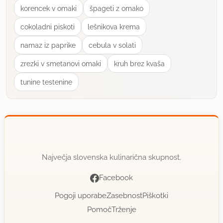
korencek v omaki
špageti z omako
cokoladni piskoti
lešnikova krema
namaz iz paprike
cebula v solati
zrezki v smetanovi omaki
kruh brez kvaša
tunine testenine
Največja slovenska kulinarična skupnost.
Facebook
Pogoji uporabe
Zasebnost
Piškotki
Pomoč
Trženje