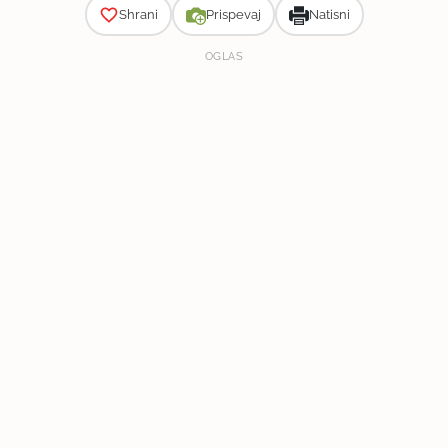
Shrani
Prispevaj
Natisni
OGLAS