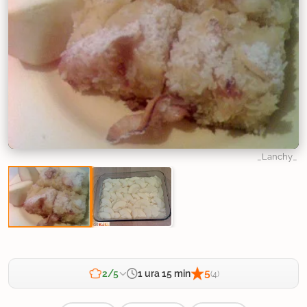
_Lanchy_
5
1 ura 15 min
2/5
(4)
Zahtevnost