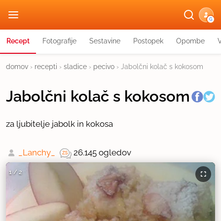
G
Recept
Fotografije
Sestavine
Postopek
Opombe
domov
›
recepti
›
sladice
›
pecivo
›
Jabolčni kolač s kokosom
Jabolčni kolač s kokosom
za ljubitelje jabolk in kokosa
_Lanchy_
26.145 ogledov
1
/
2