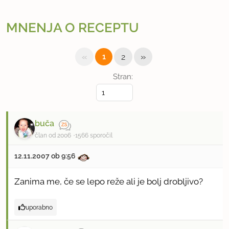
MNENJA O RECEPTU
«
»
1
2
Stran:
buča
član od 2006
1566 sporočil
12.11.2007 ob 9:56
Zanima me, če se lepo reže ali je bolj drobljivo?
uporabno