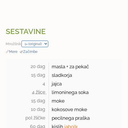
SESTAVINE
Množilnik:
📏
Mere
·
🌿
Začimbe
20 dag 
masla + za pekač
15 dag 
sladkorja
4 
jajca
4 žlice 
limoninega soka
15 dag 
moke
10 dag 
kokosove moke
pol žličke 
pecilnega praška
60 dag 
kislih
jabolk