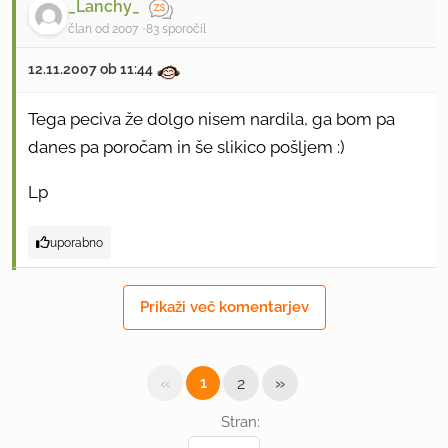
_Lanchy_
član od 2007
83 sporočil
12.11.2007 ob 11:44
Tega peciva že dolgo nisem nardila, ga bom pa
danes pa poročam in še slikico pošljem :)
Lp
uporabno
_Lanchy_
Prikaži več komentarjev
član od 2007
83 sporočil
12.11.2007 ob 23:26
«
»
1
2
Pecivo se lepo reže. Slikica že poslana.
Stran: