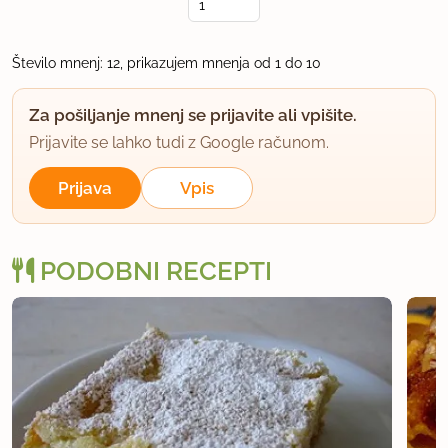
LP
uporabno
Število mnenj: 12, prikazujem mnenja od 1 do 10
NIKTJAŽ
Za pošiljanje mnenj se prijavite ali vpišite.
član od 2007
44 sporočil
Prijavite se lahko tudi z Google računom.
13.11.2007 ob 16:02
Prijava
Vpis
Sem nova,pa še ne obvladam in me zanima, kje bi
lahko vidla sliko?
PODOBNI RECEPTI
uporabno
Finka
član od 2007
106 sporočil
13.11.2007 ob 17:26