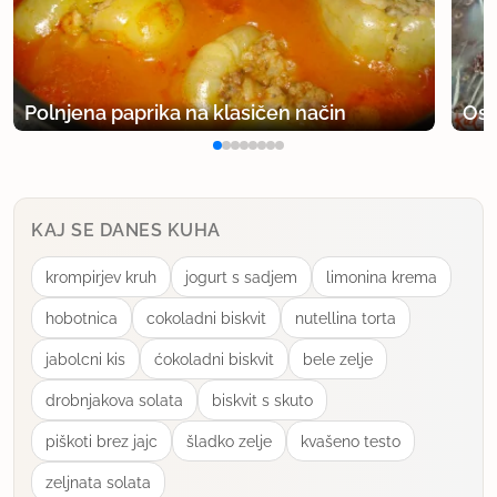
član od 2002
301 sporočil
14.11.2007 ob 7:46
Polnjena paprika na klasičen način
Osv
Pozabila sem povedati, da sem uporabila ostro
moko, sladkorja pa sem dala samo 10 dag, ker so
bila jabolka precej sladka.
KAJ SE DANES KUHA
Dobimo sočno pecivo, ki se lepo reže.
krompirjev kruh
jogurt s sadjem
limonina krema
uporabno
hobotnica
cokoladni biskvit
nutellina torta
Tatjana
jabolcni kis
ćokoladni biskvit
bele zelje
član od 2002
301 sporočil
drobnjakova solata
biskvit s skuto
14.11.2007 ob 7:46
piškoti brez jajc
šladko zelje
kvašeno testo
Včeraj smo poskusili in je odlično.
zeljnata solata