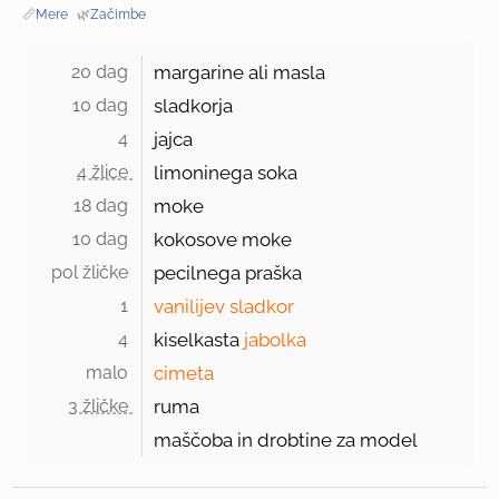
📏
Mere
·
🌿
Začimbe
20 dag 
margarine ali masla
10 dag 
sladkorja
4 
jajca
4 žlice 
limoninega soka
18 dag 
moke
10 dag 
kokosove moke
pol žličke 
pecilnega praška
1 
vanilijev sladkor
4 
kiselkasta
jabolka
malo 
cimeta
3 žličke 
ruma
maščoba in drobtine za model