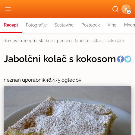
G
Recept
Fotografije
Sestavine
Postopek
Vino
Mnen
domov
›
recepti
›
sladice
›
pecivo
›
Jabolčni kolač s kokosom
Jabolčni kolač s kokosom
neznan uporabnik
48.475 ogledov