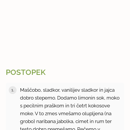
POSTOPEK
Maščobo, sladkor, vanilijev sladkor in jajca
dobro stepemo. Dodamo limonin sok, moko
s pecilnim praškom in tri četrt kokosove
moke. V to zmes vmešamo olupljena (na
grobo) naribana jabolka, cimet in rum ter
testo dobro premešamo. Pečemo v