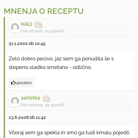
MNENJA O RECEPTU
HALI
član od 2001
112 sporočil
31.1.2002 ob 10:45
Zelo dobro pecivo, jaz sem ga ponudila še s
stepeno sladko smetano - odlično.
uporabno
sarlotka
član od 2005
64 sporočil
23.6.2008 ob 11:42
Včeraj sem ga spekla in smo ga tudi kmalu pojedli.