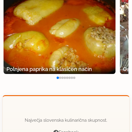
Polnjena paprika na klasičen način
Osv
Največja slovenska kulinarična skupnost.