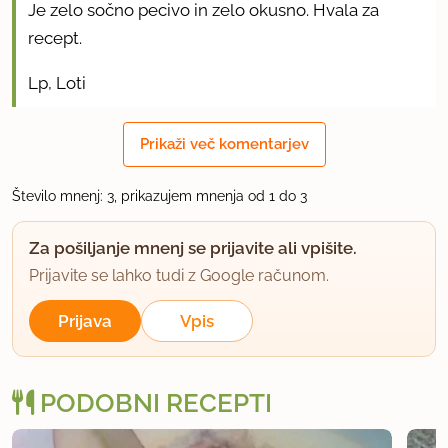
Je zelo sočno pecivo in zelo okusno. Hvala za
recept.
Lp, Loti
uporabno
Prikaži več komentarjev
katjushka
Število mnenj: 3, prikazujem mnenja od 1 do 3
član od 2004
1901 sporočil
30.10.2010 ob 15:20
Za pošiljanje mnenj se prijavite ali vpišite.
Prijavite se lahko tudi z Google računom.
Zelo dobro pecivo, jaz sem dodala še rozine. Za
Prijava
Vpis
moj okus le malenkost premastno, drugič bom
poskusila le z 100g masla.
PODOBNI RECEPTI
uporabno