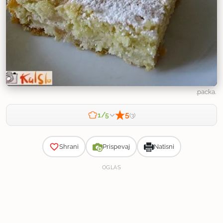
.packa.
5
1/5
(3)
Zahtevnost
Shrani
Prispevaj
Natisni
OGLAS