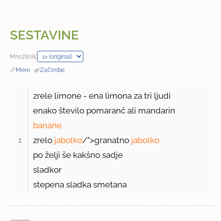
SESTAVINE
Množilnik:
📏
Mere
·
🌿
Začimbe
zrele limone - ena limona za tri ljudi
enako število pomaranč ali mandarin
banane
1 
zrelo
jabolko
/">granatno
jabolko
po želji še kakšno sadje
sladkor
stepena sladka smetana