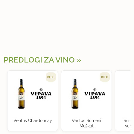
PREDLOGI ZA VINO
BELO
BELO
Ventus Chardonnay
Ventus Rumeni
Rume
Muškat
verd