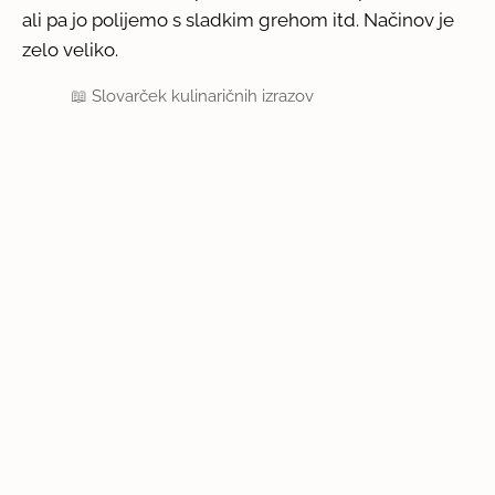
ali pa jo polijemo s sladkim grehom itd. Načinov je
zelo veliko.
📖
Slovarček kulinaričnih izrazov