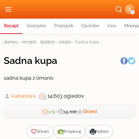
G
Recept
Sestavine
Postopek
Opombe
Vino
Mnenja
domov
›
recepti
›
sladice
›
ostalo
›
Sadna kupa
Sadna kupa
sadna kupa z limono
kuharica k
14.603 ogledov
Oceni
15 min
1/5
Zahtevnost
Shrani
Prispevaj
Natisni