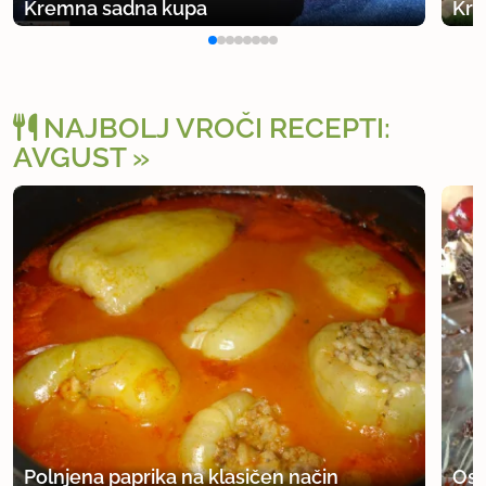
Kremna sadna kupa
Kre
NAJBOLJ VROČI RECEPTI:
AVGUST
Polnjena paprika na klasičen način
Osv