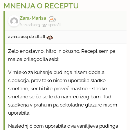
MNENJA O RECEPTU
Zara-Marisa
član od 2003
351 sporočil
27.11.2004 ob 16:26
Zelo enostavno, hitro in okusno. Recept sem pa
malce prilagodila sebi:
V mleko za kuhanje pudinga nisem dodala
sladkorja, prav tako nisem uporabila sladke
smetane, ker bi bilo preveč mastno - sladke
smetane se če se le da namreč izogibam. Tudi
sladkorja v prahu in pa čokoladne glazure nisem
uporabila.
Naslednjič bom uporabila dva vanilijeva pudinga