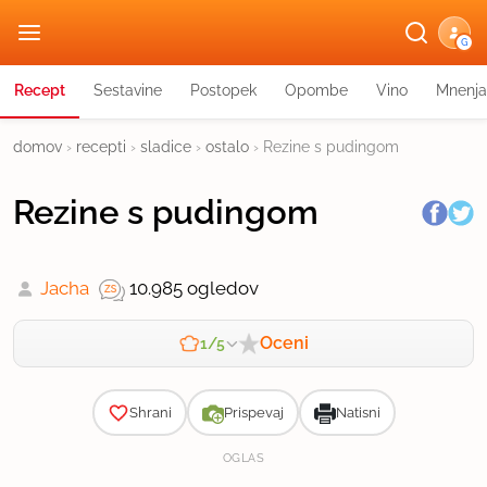
G
Recept
Sestavine
Postopek
Opombe
Vino
Mnenja
domov
›
recepti
›
sladice
›
ostalo
›
Rezine s pudingom
Rezine s pudingom
Jacha
10.985 ogledov
Oceni
1/5
Zahtevnost
Shrani
Prispevaj
Natisni
OGLAS