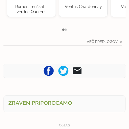
Rumeni muškat –
Ventus Chardonnay
Ven
verduc Quercus
VEČ PREDLOGOV
ZRAVEN PRIPOROČAMO
OGLAS