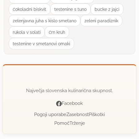
ćokoladni biskvit
testenine s tuno
bucke z jajci
zelenjavna juha s kislo smetano
zeleni paradiznik
rukola v solati
ćrn kruh
testenine v smetanovi omaki
Največja slovenska kulinarična skupnost.
Facebook
Pogoji uporabe
Zasebnost
Piškotki
Pomoč
Trženje