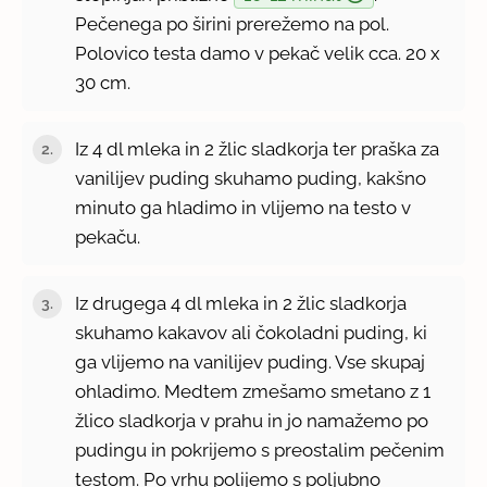
Pečenega po širini prerežemo na pol.
Polovico testa damo v pekač velik cca. 20 x
30 cm.
Iz 4 dl mleka in 2 žlic sladkorja ter praška za
vanilijev puding skuhamo puding, kakšno
minuto ga hladimo in vlijemo na testo v
pekaču.
Iz drugega 4 dl mleka in 2 žlic sladkorja
skuhamo kakavov ali čokoladni puding, ki
ga vlijemo na vanilijev puding. Vse skupaj
ohladimo. Medtem zmešamo smetano z 1
žlico sladkorja v prahu in jo namažemo po
pudingu in pokrijemo s preostalim pečenim
testom. Po vrhu polijemo s poljubno