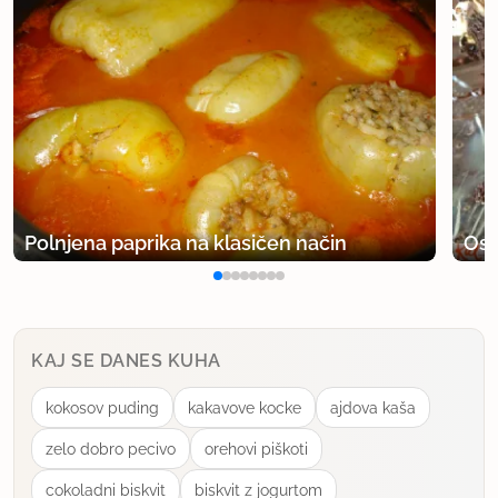
Polnjena paprika na klasičen način
Osv
KAJ SE DANES KUHA
kokosov puding
kakavove kocke
ajdova kaša
zelo dobro pecivo
orehovi piškoti
cokoladni biskvit
biskvit z jogurtom