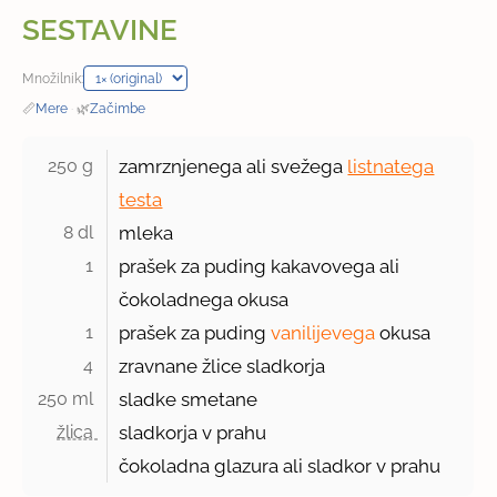
SESTAVINE
Množilnik:
📏
Mere
·
🌿
Začimbe
250 g 
zamrznjenega ali svežega
listnatega
testa
8 dl 
mleka
1 
prašek za puding kakavovega ali
čokoladnega okusa
1 
prašek za puding
vanilijevega
okusa
4 
zravnane žlice sladkorja
250 ml 
sladke smetane
žlica 
sladkorja v prahu
čokoladna glazura ali sladkor v prahu