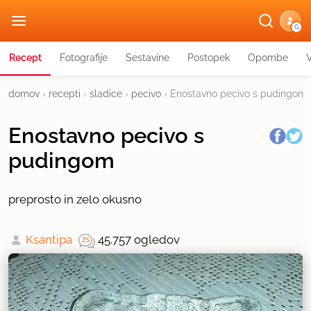
G
Recept
Fotografije
Sestavine
Postopek
Opombe
domov
›
recepti
›
sladice
›
pecivo
›
Enostavno pecivo s pudingom
Enostavno pecivo s
pudingom
preprosto in zelo okusno
Ksantipa
45.757 ogledov