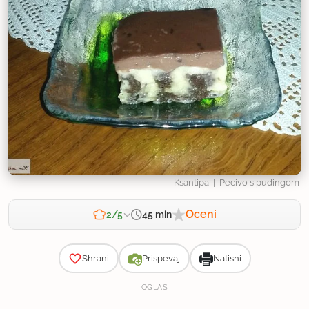
Ksantipa
| Pecivo s pudingom
Oceni
45 min
2/5
Zahtevnost
Shrani
Prispevaj
Natisni
OGLAS