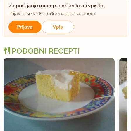
Za pošiljanje mnenj se prijavite ali vpišite.
Prijavite se lahko tudi z Google računom.
Prijava
Vpis
PODOBNI RECEPTI