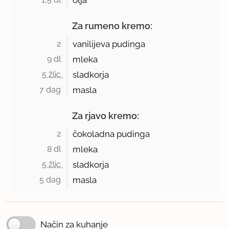
olja
Za rumeno kremo:
2 
vanilijeva pudinga
9 dl 
mleka
5 žlic 
sladkorja
7 dag 
masla
Za rjavo kremo:
2 
čokoladna pudinga
8 dl 
mleka
5 žlic 
sladkorja
5 dag 
masla
Način za kuhanje