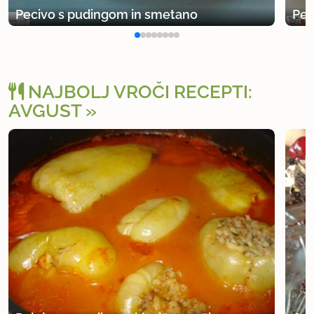
Pecivo s pudingom in smetano
Pec
NAJBOLJ VROČI RECEPTI:
AVGUST