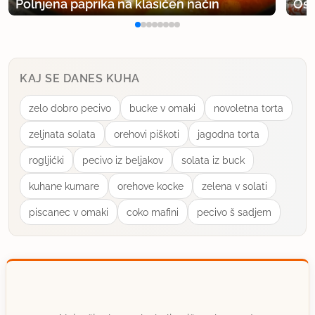
Polnjena paprika na klasičen način
Osv
KAJ SE DANES KUHA
zelo dobro pecivo
bucke v omaki
novoletna torta
zeljnata solata
orehovi piškoti
jagodna torta
rogljićki
pecivo iz beljakov
solata iz buck
kuhane kumare
orehove kocke
zelena v solati
piscanec v omaki
coko mafini
pecivo š sadjem