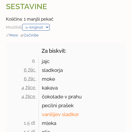
SESTAVINE
Količina: 1 manjši pekač
Množilnik:
📏
Mere
·
🌿
Začimbe
Za biskvit:
6 
jajc
6 žlic 
sladkorja
6 žlic 
moke
4 žlice 
kakava
4 žlice 
čokolade v prahu
pecilni prašek
vanilijev sladkor
1,5 dl 
mleka
1,5 dl 