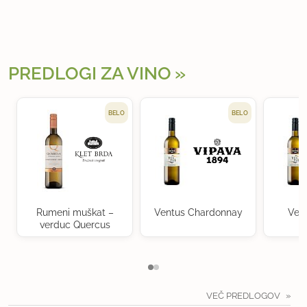
PREDLOGI ZA VINO
BELO
BELO
Rumeni muškat –
Ventus Chardonnay
Ven
verduc Quercus
VEČ PREDLOGOV