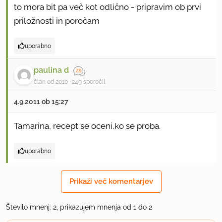
to mora bit pa več kot odlično - pripravim ob prvi
priložnosti in poročam
uporabno
paulina d
član od 2010
249 sporočil
4.9.2011 ob 15:27
Tamarina, recept se oceni,ko se proba.
uporabno
Prikaži več komentarjev
Število mnenj: 2, prikazujem mnenja od 1 do 2