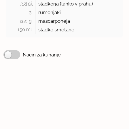
2 žlici 
sladkorja (lahko v prahu)
3 
rumenjaki
250 g 
mascarponeja
150 ml 
sladke smetane
Način za kuhanje