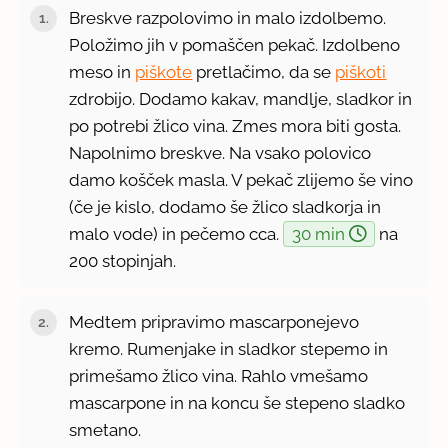
Breskve razpolovimo in malo izdolbemo.
Položimo jih v pomaščen pekač. Izdolbeno
meso in
piškote
pretlačimo, da se
piškoti
zdrobijo. Dodamo kakav, mandlje, sladkor in
po potrebi žlico vina. Zmes mora biti gosta.
Napolnimo breskve. Na vsako polovico
damo košček masla. V pekač zlijemo še vino
(če je kislo, dodamo še žlico sladkorja in
malo vode) in pečemo cca.
30 min
na
200 stopinjah.
Medtem pripravimo mascarponejevo
kremo. Rumenjake in sladkor stepemo in
primešamo žlico vina. Rahlo vmešamo
mascarpone in na koncu še stepeno sladko
smetano.