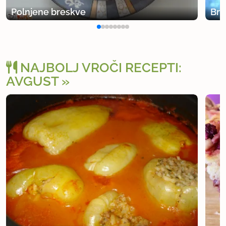
Polnjene breskve
Bre
NAJBOLJ VROČI RECEPTI:
AVGUST