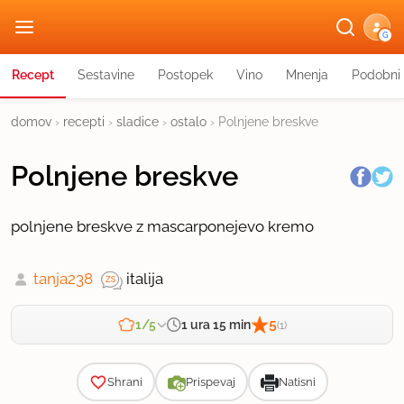
G
Recept
Sestavine
Postopek
Vino
Mnenja
Podobni 
domov
›
recepti
›
sladice
›
ostalo
›
Polnjene breskve
Polnjene breskve
polnjene breskve z mascarponejevo kremo
tanja238
italija
5
1 ura 15 min
1/5
(1)
Zahtevnost
Shrani
Prispevaj
Natisni