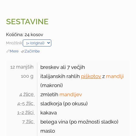
SESTAVINE
Količina: 24 kosov
Množilnik:
📏
Mere
·
🌿
Začimbe
12 manjših 
breskev ali
7 večjih
100 g 
italijanskih rahlih
piškotov
z
mandlji
(makroni)
4 žlice 
zmletih
mandljev
4-5 žlic 
sladkorja (po okusu)
1-2 žlici 
kakava
7 žlic 
belega vina (po možnosti sladko)
maslo