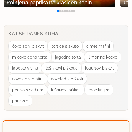
Polnjena paprika na klasičen način
Jog
KAJ SE DANES KUHA
ćokoladni biskvit
tortice s skuto
cimet mafini
m cokoladna torta
jagodna torta
limonine kocke
jabolko v vinu
lešnikovi piškotki
jogurtov biskvit
cokoladni mafini
ćokoladni piškoti
pecivo s sadjem
lešnikovi piškoti
morska jed
prigrizek